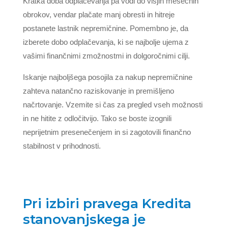
Kratka doba odplačevanja pa vodi do višjih mesečnih
obrokov, vendar plačate manj obresti in hitreje
postanete lastnik nepremičnine. Pomembno je, da
izberete dobo odplačevanja, ki se najbolje ujema z
vašimi finančnimi zmožnostmi in dolgoročnimi cilji.
Iskanje najboljšega posojila za nakup nepremičnine
zahteva natančno raziskovanje in premišljeno
načrtovanje. Vzemite si čas za pregled vseh možnosti
in ne hitite z odločitvijo. Tako se boste izognili
neprijetnim presenečenjem in si zagotovili finančno
stabilnost v prihodnosti.
Pri izbiri pravega Kredita
stanovanjskega je