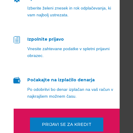
Izberite želeni znesek in rok odplačevanja, ki
vam najbolj ustrezata.
h
Izpolnite prijavo
Vnesite zahtevane podatke v spletni prijavni
obrazec.

Počakajte na izplačilo denarja
Po odobritvi bo denar izplačan na vaš račun v
najkrajšem možnem času.
PRIJAVI SE ZA KREDIT