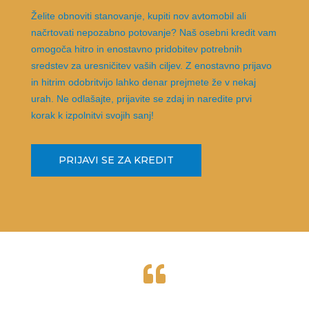
Želite obnoviti stanovanje, kupiti nov avtomobil ali
načrtovati nepozabno potovanje? Naš osebni kredit vam
omogoča hitro in enostavno pridobitev potrebnih
sredstev za uresničitev vaših ciljev. Z enostavno prijavo
in hitrim odobritvijo lahko denar prejmete že v nekaj
urah. Ne odlašajte, prijavite se zdaj in naredite prvi
korak k izpolnitvi svojih sanj!
PRIJAVI SE ZA KREDIT
