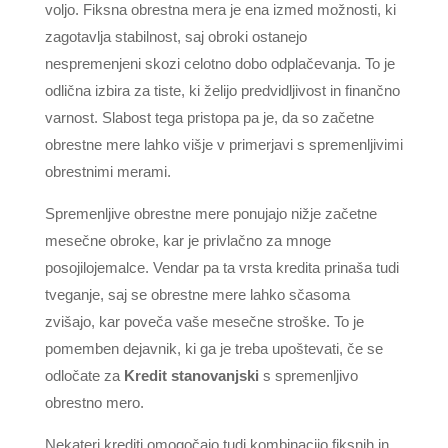
voljo. Fiksna obrestna mera je ena izmed možnosti, ki
zagotavlja stabilnost, saj obroki ostanejo
nespremenjeni skozi celotno dobo odplačevanja. To je
odlična izbira za tiste, ki želijo predvidljivost in finančno
varnost. Slabost tega pristopa pa je, da so začetne
obrestne mere lahko višje v primerjavi s spremenljivimi
obrestnimi merami.
Spremenljive obrestne mere ponujajo nižje začetne
mesečne obroke, kar je privlačno za mnoge
posojilojemalce. Vendar pa ta vrsta kredita prinaša tudi
tveganje, saj se obrestne mere lahko sčasoma
zvišajo, kar poveča vaše mesečne stroške. To je
pomemben dejavnik, ki ga je treba upoštevati, če se
odločate za
Kredit stanovanjski
s spremenljivo
obrestno mero.
Nekateri krediti omogočajo tudi kombinacijo fiksnih in