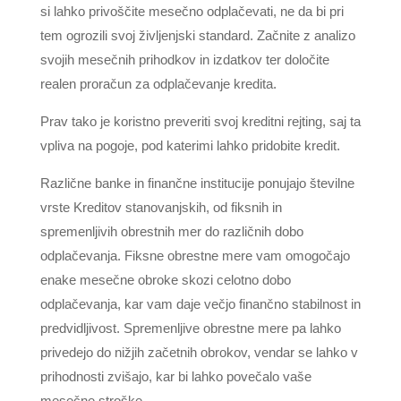
si lahko privoščite mesečno odplačevati, ne da bi pri
tem ogrozili svoj življenjski standard. Začnite z analizo
svojih mesečnih prihodkov in izdatkov ter določite
realen proračun za odplačevanje kredita.
Prav tako je koristno preveriti svoj kreditni rejting, saj ta
vpliva na pogoje, pod katerimi lahko pridobite kredit.
Različne banke in finančne institucije ponujajo številne
vrste Kreditov stanovanjskih, od fiksnih in
spremenljivih obrestnih mer do različnih dobo
odplačevanja. Fiksne obrestne mere vam omogočajo
enake mesečne obroke skozi celotno dobo
odplačevanja, kar vam daje večjo finančno stabilnost in
predvidljivost. Spremenljive obrestne mere pa lahko
privedejo do nižjih začetnih obrokov, vendar se lahko v
prihodnosti zvišajo, kar bi lahko povečalo vaše
mesečne stroške.