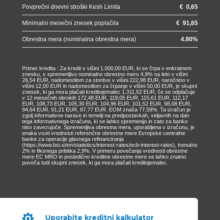
Povprečni dnevni stroški Kesh Limita
€
0,65
Minimalni mesečni znesek poplačila
€
91,65
Obrestna mera (nominalna obrestna mera)
4.90
%
Primer kredita : Za kredit v višini 1.000,00 EUR, ki se črpa v enkratnem
znesku, s spremenljivo nominalno obrestno mero 4,9% na leto v višini
26,54 EUR, nadomestilom za storitve v višini 222,98 EUR, naročnino v
višini 12,00 EUR in nadomestilom za črpanje v višini 50,00 EUR, je skupni
znesek, ki ga mora plačati kreditojemalec 1.311,52 EUR, če se odplačuje
v 12 mesečnih obrokih 172,48 EUR, 119,05 EUR, 115,61 EUR, 112,17
EUR, 108,73 EUR, 105,30 EUR, 104,96 EUR, 101,52 EUR, 98,08 EUR,
94,64 EUR, 91,21 EUR, 87,77 EUR. EOM znaša 77,59%. Ta izračun je
zgolj informativne narave in temelji na predpostavkah, veljavnih na dan
tega informativnega izračuna, ki se lahko spremenijo in zato za banko
niso zavezujoče. Spremenljiva obrestna mera, uporabljena v izračunu, je
enaka vsoti vrednosti referenčne obrestne mere Evropske centralne
banke za operacije glavnega refinanciranja
(https://www.bsi.si/en/statistics/interest-rates/ecb-interest-rates), trenutno
2% in fiksnega pribitka 2,9%. V primeru povečanja vrednosti obrestne
mere EC MRO in posledično kreditne obrestne mere se lahko znatno
poveča tudi skupni znesek, ki ga mora plačati kreditojemalec.

Uporabite kreditni kalkulator