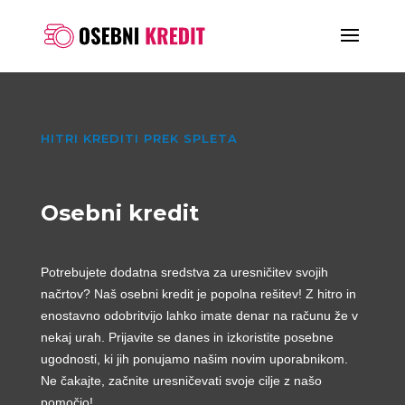
HITRI KREDITI PREK SPLETA
Osebni kredit
Potrebujete dodatna sredstva za uresničitev svojih
načrtov? Naš osebni kredit je popolna rešitev! Z hitro in
enostavno odobritvijo lahko imate denar na računu že v
nekaj urah. Prijavite se danes in izkoristite posebne
ugodnosti, ki jih ponujamo našim novim uporabnikom.
Ne čakajte, začnite uresničevati svoje cilje z našo
pomočjo!