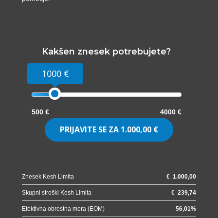
Kakšen znesek potrebujete?
1000 €
500 €
4000 €
PRIJAVITE SE ZA
1.000,00 €
Znesek Kesh Limita
€
1.000,00
Skupni stroški Kesh Limita
€
239,74
Efektivna obrestna mera (EOM)
56,01
%