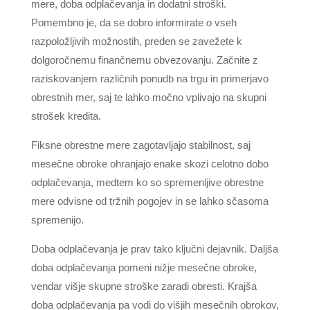
mere, doba odplačevanja in dodatni stroški.
Pomembno je, da se dobro informirate o vseh
razpoložljivih možnostih, preden se zavežete k
dolgoročnemu finančnemu obvezovanju. Začnite z
raziskovanjem različnih ponudb na trgu in primerjavo
obrestnih mer, saj te lahko močno vplivajo na skupni
strošek kredita.
Fiksne obrestne mere zagotavljajo stabilnost, saj
mesečne obroke ohranjajo enake skozi celotno dobo
odplačevanja, medtem ko so spremenljive obrestne
mere odvisne od tržnih pogojev in se lahko sčasoma
spremenijo.
Doba odplačevanja je prav tako ključni dejavnik. Daljša
doba odplačevanja pomeni nižje mesečne obroke,
vendar višje skupne stroške zaradi obresti. Krajša
doba odplačevanja pa vodi do višjih mesečnih obrokov,