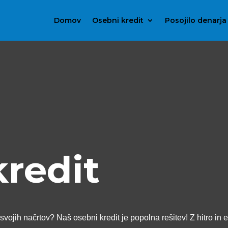
Domov
Osebni kredit
Posojilo denarja
kredit
svojih načrtov? Naš osebni kredit je popolna rešitev! Z hitro in