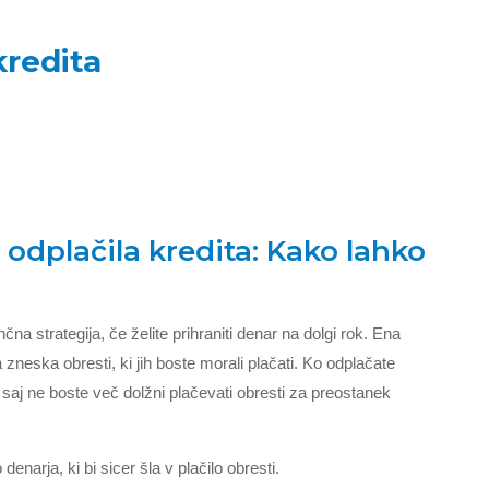
kredita
odplačila kredita: Kako lahko
nčna strategija, če želite prihraniti denar na dolgi rok. Ena
neska obresti, ki jih boste morali plačati. Ko odplačate
 saj ne boste več dolžni plačevati obresti za preostanek
enarja, ki bi sicer šla v plačilo obresti.