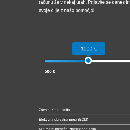
računu že v nekaj urah. Prijavite se danes i
svoje cilje z našo pomočjo!
1000 €
500 €
Znesek Kesh Limita
Efektivna obrestna mera (EOM)
Minimalni mesečni znesek poplačila