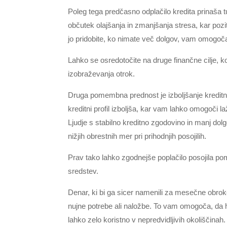
Poleg tega predčasno odplačilo kredita prinaša 
občutek olajšanja in zmanjšanja stresa, kar poz
jo pridobite, ko nimate več dolgov, vam omogoča 
Lahko se osredotočite na druge finančne cilje, ko
izobraževanja otrok.
Druga pomembna prednost je izboljšanje kreditn
kreditni profil izboljša, kar vam lahko omogoči l
Ljudje s stabilno kreditno zgodovino in manj dolgo
nižjih obrestnih mer pri prihodnjih posojilih.
Prav tako lahko zgodnejše poplačilo posojila pom
sredstev.
Denar, ki bi ga sicer namenili za mesečne obrok
nujne potrebe ali naložbe. To vam omogoča, da hit
lahko zelo koristno v nepredvidljivih okoliščinah.