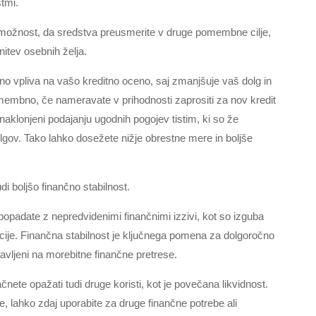
tmi.
 možnost, da sredstva preusmerite v druge pomembne cilje,
nitev osebnih želja.
no vpliva na vašo kreditno oceno, saj zmanjšuje vaš dolg in
 pomembno, če nameravate v prihodnosti zaprositi za nov kredit
j naklonjeni podajanju ugodnih pogojev tistim, ki so že
lgov. Tako lahko dosežete nižje obrestne mere in boljše
i boljšo finančno stabilnost.
padate z nepredvidenimi finančnimi izzivi, kot so izguba
acije. Finančna stabilnost je ključnega pomena za dolgoročno
pravljeni na morebitne finančne pretrese.
ete opažati tudi druge koristi, kot je povečana likvidnost.
, lahko zdaj uporabite za druge finančne potrebe ali