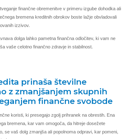
 tveganje finančne obremenitve v primeru izgube dohodka ali
ečnega bremena kreditnih obrokov boste lažje obvladovali
kovanih izzivov.
oravnava dolga lahko pametna finančna odločitev, ki vam ne
ša vaše celotno finančno zdravje in stabilnost.
dita prinaša številne
učno z zmanjšanjem skupnih
oseganjem finančne svobode
nčne koristi, ki presegajo zgolj prihranek na obrestih. Ena
kega bremena, kar vam omogoča, da hitreje dosežete
o, se vaš dolg zmanjša ali popolnoma odpravi, kar pomeni,