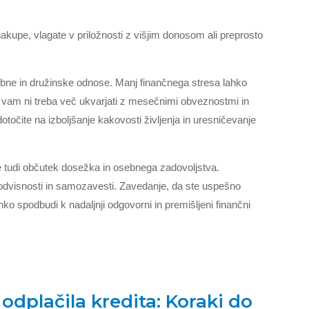
akupe, vlagate v priložnosti z višjim donosom ali preprosto
bne in družinske odnose. Manj finančnega stresa lahko
e vam ni treba več ukvarjati z mesečnimi obveznostmi in
točite na izboljšanje kakovosti življenja in uresničevanje
e tudi občutek dosežka in osebnega zadovoljstva.
eodvisnosti in samozavesti. Zavedanje, da ste uspešno
o spodbudi k nadaljnji odgovorni in premišljeni finančni
dplačila kredita: Koraki do