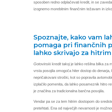
sposoben redno odplačevati kredit, in se zaveda
izognemo morebitnim finančnim težavam in izkori
Spoznajte, kako vam lah
pomaga pri finančnih p
lahko skrivajo za hitr
Gotovinski kredit takoj
je lahko rešilna bilka za
vrsta posojila omogoča hiter dostop do denarja, k
nepričakovani stroški, kot so popravila avtomobil
izplačilo pomenita, da lahko posameznik hitro reš
je značilna za tradicionalna bančna posojila.
Vendar pa se za tem hitrim dostopom do sredstev 
pretehtati. Ena od največjih nevarnosti je možn