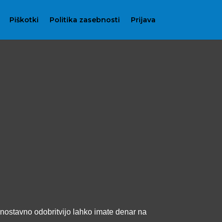
Piškotki
Politika zasebnosti
Prijava
 enostavno odobritvijo lahko imate denar na