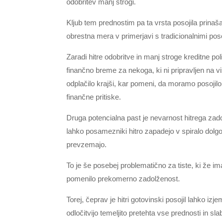
odobritev manj strogi.
Kljub tem prednostim pa ta vrsta posojila prinaša
obrestna mera v primerjavi s tradicionalnimi posoj
Zaradi hitre odobritve in manj stroge kreditne poli
finančno breme za nekoga, ki ni pripravljen na 
odplačilo krajši, kar pomeni, da moramo posojilo
finančne pritiske.
Druga potencialna past je nevarnost hitrega zado
lahko posamezniki hitro zapadejo v spiralo dolgo
prevzemajo.
To je še posebej problematično za tiste, ki že im
pomenilo prekomerno zadolženost.
Torej, čeprav je hitri gotovinski posojil lahko izj
odločitvijo temeljito pretehta vse prednosti in sla