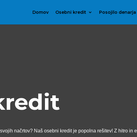
Domov
Osebni kredit
Posojilo denarja
kredit
svojih načrtov? Naš osebni kredit je popolna rešitev! Z hitro in