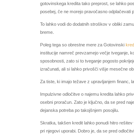
gotovinskega kredita tako preprost, se lahko po
posebej, če ne morejo pravočasno odplačevati po
To lahko vodi do dodatnih stroškov v obliki zamu
breme.
Poleg tega so obrestne mere za Gotovinski
kred
institucije namreč prevzamejo večje tveganje, ko 
sposobnosti, zato si to tveganje pogosto pokrij
izračunati, ali si lahko privošči višje mesečne o
Za tiste, ki imajo težave z upravljanjem financ, 
Impulzivne odločitve o najemu kredita lahko pri
osebni proračun. Zato je ključno, da se pred na
dejanska potreba po takojšnjem posojilu.
Skratka, takšen kredit lahko ponudi hitro rešitev 
pri njegovi uporabi. Dobro je, da se pred odloči