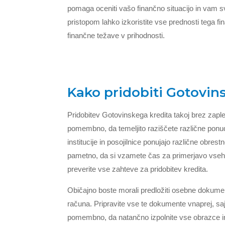
pomaga oceniti vašo finančno situacijo in vam sv
pristopom lahko izkoristite vse prednosti tega f
finančne težave v prihodnosti.
Kako pridobiti Gotovins
Pridobitev Gotovinskega kredita takoj brez zaple
pomembno, da temeljito raziščete različne ponud
institucije in posojilnice ponujajo različne obre
pametno, da si vzamete čas za primerjavo vseh 
preverite vse zahteve za pridobitev kredita.
Običajno boste morali predložiti osebne dokumen
računa. Pripravite vse te dokumente vnaprej, saj
pomembno, da natančno izpolnite vse obrazce in 