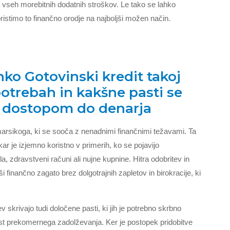
 vseh morebitnih dodatnih stroškov. Le tako se lahko
stimo to finančno orodje na najboljši možen način.
ko Gotovinski kredit takoj
otrebah in kakšne pasti se
im dostopom do denarja
 marsikoga, ki se sooča z nenadnimi finančnimi težavami. Ta
ar je izjemno koristno v primerih, ko se pojavijo
a, zdravstveni računi ali nujne kupnine. Hitra odobritev in
i finančno zagato brez dolgotrajnih zapletov in birokracije, ki
skrivajo tudi določene pasti, ki jih je potrebno skrbno
ost prekomernega zadolževanja. Ker je postopek pridobitve