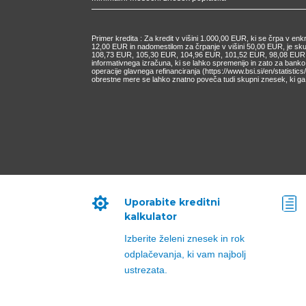
Primer kredita : Za kredit v višini 1.000,00 EUR, ki se črpa v e
12,00 EUR in nadomestilom za črpanje v višini 50,00 EUR, je s
108,73 EUR, 105,30 EUR, 104,96 EUR, 101,52 EUR, 98,08 EUR, 9
informativnega izračuna, ki se lahko spremenijo in zato za bank
operacije glavnega refinanciranja (https://www.bsi.si/en/statisti
obrestne mere se lahko znatno poveča tudi skupni znesek, ki ga 

h
Uporabite kreditni
kalkulator
Izberite želeni znesek in rok
odplačevanja, ki vam najbolj
ustrezata.