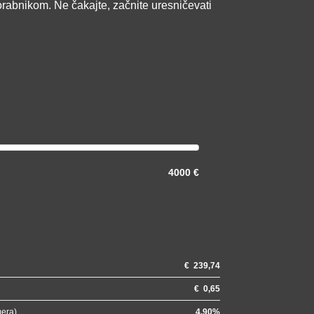
orabnikom. Ne čakajte, začnite uresničevati
4000 €
€
239,74
€
0,65
mera)
4.90
%