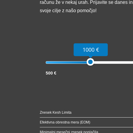
računu že v nekaj urah. Prijavite se danes i
svoje cilje z našo pomočjo!
1000 €
500 €
Znesek Kesh Limita
Efektivna obrestna mera (EOM)
Minimalni mesečni znesek poplačila