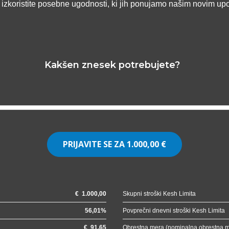
n izkoristite posebne ugodnosti, ki jih ponujamo našim novim up
Kakšen znesek potrebujete?
PRIJAVITE SE ZA
1.000,00 €
€
1.000,00
Skupni stroški Kesh Limita
56,01
%
Povprečni dnevni stroški Kesh Limita
€
91,65
Obrestna mera (nominalna obrestna 