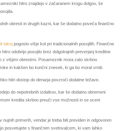
samezniki hitro znajdejo v začaranem krogu dolgov, še
sojila.
dnih obresti in drugih kazni, kar še dodatno poveča finančno
it takoj
pogosto višje kot pri tradicionalnih posojilih. Finančne
hitro odobrijo posojilo brez dolgotrajnih preverjanj kreditne
ejo z višjimi obrestmi. Posameznik mora zato skrbno
broke in kakšen bo končni znesek, ki ga bo moral vrniti.
lahko hitri dostop do denarja povzroči dodatne težave.
vedejo do nepotrebnih izdatkov, kar še dodatno obremeni
jemom kredita skrbno preuči vse možnosti in se oceni
v nujnih primerih, vendar je treba biti previden in odgovoren
tvijo posvetujete s finančnim svetovalcem, ki vam lahko