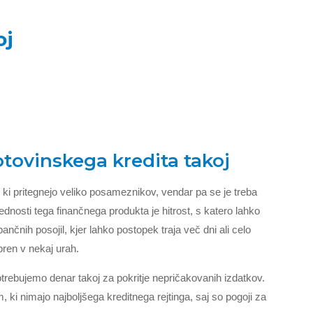
oj
otovinskega kredita takoj
, ki pritegnejo veliko posameznikov, vendar pa se je treba
rednosti tega finančnega produkta je hitrost, s katero lahko
ančnih posojil, kjer lahko postopek traja več dni ali celo
ren v nekaj urah.
potrebujemo denar takoj za pokritje nepričakovanih izdatkov.
m, ki nimajo najboljšega kreditnega rejtinga, saj so pogoji za