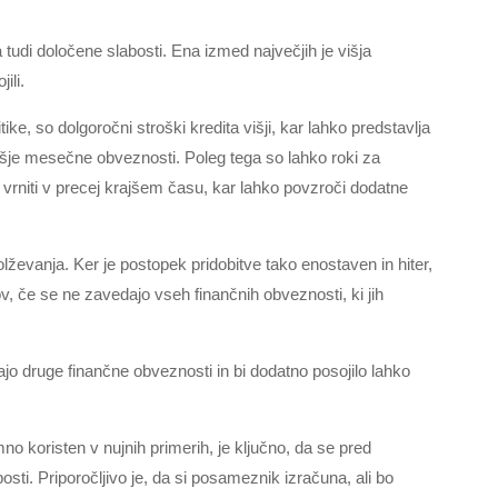
 tudi določene slabosti. Ena izmed največjih je višja
ili.
tike, so dolgoročni stroški kredita višji, kar lahko predstavlja
višje mesečne obveznosti. Poleg tega so lahko roki za
 vrniti v precej krajšem času, kar lahko povzroči dodatne
lževanja. Ker je postopek pridobitve tako enostaven in hiter,
v, če se ne zavedajo vseh finančnih obveznosti, ki jih
ajo druge finančne obveznosti in bi dodatno posojilo lahko
emno koristen v nujnih primerih, je ključno, da se pred
bosti. Priporočljivo je, da si posameznik izračuna, ali bo