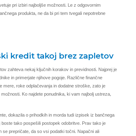
etuje pri izbiri najboljše možnosti. Le z odgovornim
inančnega produkta, ne da bi pri tem tvegali nepotrebne
ki kredit takoj brez zapletov
tov zahteva nekaj ključnih korakov in previdnosti. Najprej je
nike in primerjate njihove pogoje. Različne finančne
stne mere, roke odplačevanja in dodatne stroške, zato je
možnosti. Ko najdete ponudnika, ki vam najbolj ustreza,
te, dokazila o prihodkih in morda tudi izpisek iz bančnega
 boste tako pospešili postopek odobritve. Prav tako je
se prepričate, da so vsi podatki točni. Napačni ali