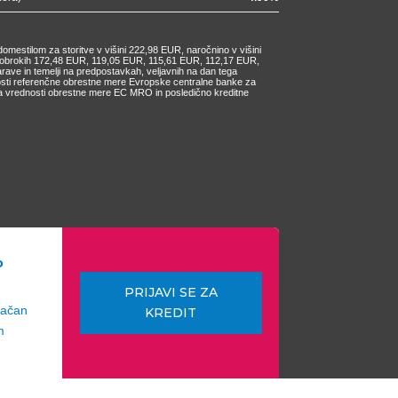
omestilom za storitve v višini 222,98 EUR, naročnino v višini
ih obrokih 172,48 EUR, 119,05 EUR, 115,61 EUR, 112,17 EUR,
e in temelji na predpostavkah, veljavnih na dan tega
nosti referenčne obrestne mere Evropske centralne banke za
čanja vrednosti obrestne mere EC MRO in posledično kreditne
o
PRIJAVI SE ZA
lačan
KREDIT
m