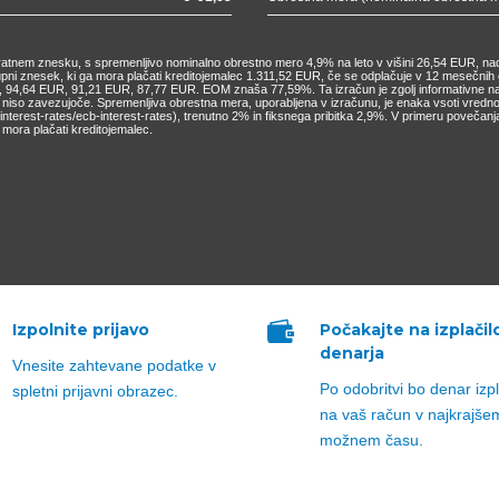
nkratnem znesku, s spremenljivo nominalno obrestno mero 4,9% na leto v višini 26,54 EUR, nad
kupni znesek, ki ga mora plačati kreditojemalec 1.311,52 EUR, če se odplačuje v 12 mesečn
4,64 EUR, 91,21 EUR, 87,77 EUR. EOM znaša 77,59%. Ta izračun je zgolj informativne narav
o niso zavezujoče. Spremenljiva obrestna mera, uporabljena v izračunu, je enaka vsoti vred
cs/interest-rates/ecb-interest-rates), trenutno 2% in fiksnega pribitka 2,9%. V primeru pove
mora plačati kreditojemalec.

Izpolnite prijavo
Počakajte na izplačil
denarja
Vnesite zahtevane podatke v
Po odobritvi bo denar izp
spletni prijavni obrazec.
na vaš račun v najkrajše
možnem času.