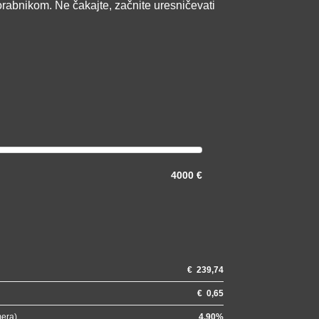
orabnikom. Ne čakajte, začnite uresničevati
4000 €
€
239,74
€
0,65
mera)
4.90
%