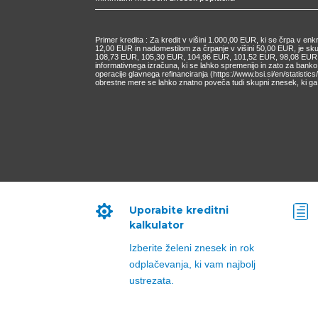
Primer kredita : Za kredit v višini 1.000,00 EUR, ki se črpa v e
12,00 EUR in nadomestilom za črpanje v višini 50,00 EUR, je s
108,73 EUR, 105,30 EUR, 104,96 EUR, 101,52 EUR, 98,08 EUR, 9
informativnega izračuna, ki se lahko spremenijo in zato za bank
operacije glavnega refinanciranja (https://www.bsi.si/en/statisti
obrestne mere se lahko znatno poveča tudi skupni znesek, ki ga 

h
Uporabite kreditni
kalkulator
Izberite želeni znesek in rok
odplačevanja, ki vam najbolj
ustrezata.