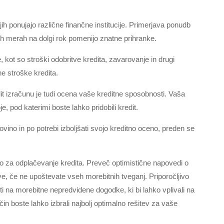
jih ponujajo različne finančne institucije. Primerjava ponudb
nih merah na dolgi rok pomenijo znatne prihranke.
kot so stroški odobritve kredita, zavarovanje in drugi
ne stroške kredita.
it izračunu je tudi ocena vaše kreditne sposobnosti. Vaša
, pod katerimi boste lahko pridobili kredit.
dovino in po potrebi izboljšati svojo kreditno oceno, preden se
o za odplačevanje kredita. Preveč optimistične napovedi o
ve, če ne upoštevate vseh morebitnih tveganj. Priporočljivo
aviti na morebitne nepredvidene dogodke, ki bi lahko vplivali na
n boste lahko izbrali najbolj optimalno rešitev za vaše