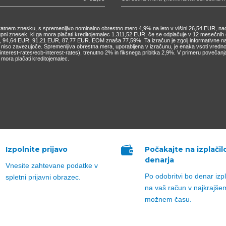
nkratnem znesku, s spremenljivo nominalno obrestno mero 4,9% na leto v višini 26,54 EUR, nad
kupni znesek, ki ga mora plačati kreditojemalec 1.311,52 EUR, če se odplačuje v 12 mesečn
4,64 EUR, 91,21 EUR, 87,77 EUR. EOM znaša 77,59%. Ta izračun je zgolj informativne narav
o niso zavezujoče. Spremenljiva obrestna mera, uporabljena v izračunu, je enaka vsoti vred
cs/interest-rates/ecb-interest-rates), trenutno 2% in fiksnega pribitka 2,9%. V primeru pove
mora plačati kreditojemalec.

Izpolnite prijavo
Počakajte na izplačil
denarja
Vnesite zahtevane podatke v
Po odobritvi bo denar izp
spletni prijavni obrazec.
na vaš račun v najkrajše
možnem času.