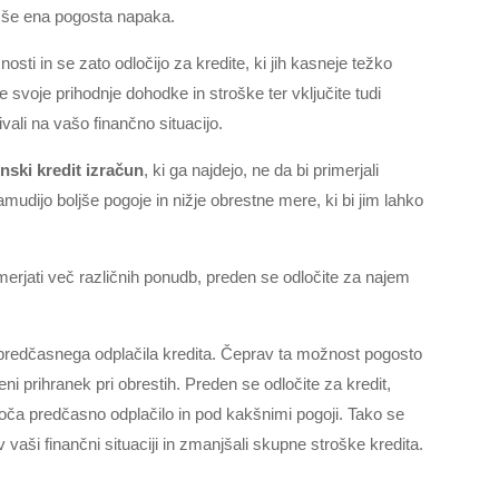
e še ena pogosta napaka.
sti in se zato odločijo za kredite, ki jih kasneje težko
te svoje prihodnje dohodke in stroške ter vključite tudi
vali na vašo finančno situacijo.
nski kredit izračun
, ki ga najdejo, ne da bi primerjali
mudijo boljše pogoje in nižje obrestne mere, ki bi jim lahko
imerjati več različnih ponudb, preden se odločite za najem
predčasnega odplačila kredita. Čeprav ta možnost pogosto
i prihranek pri obrestih. Preden se odločite za kredit,
goča predčasno odplačilo in pod kakšnimi pogoji. Tako se
vaši finančni situaciji in zmanjšali skupne stroške kredita.