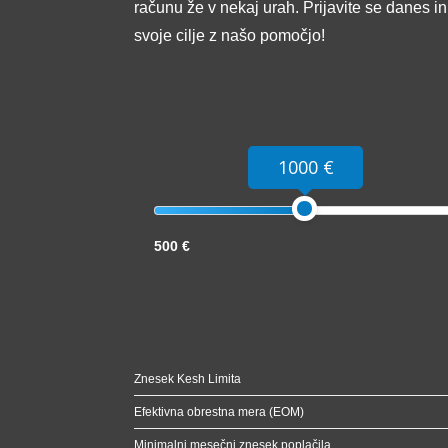
računu že v nekaj urah. Prijavite se danes i
svoje cilje z našo pomočjo!
1000 €
500 €
Znesek Kesh Limita
Efektivna obrestna mera (EOM)
Minimalni mesečni znesek poplačila