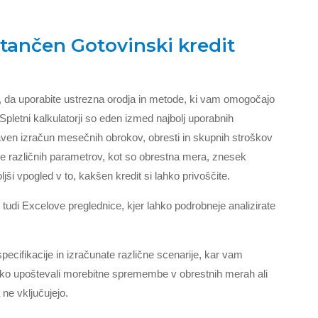
tančen Gotovinski kredit
o, da uporabite ustrezna orodja in metode, ki vam omogočajo
Spletni kalkulatorji so eden izmed najbolj uporabnih
ven izračun mesečnih obrokov, obresti in skupnih stroškov
nje različnih parametrov, kot so obrestna mera, znesek
jši vpogled v to, kakšen kredit si lahko privoščite.
i tudi Excelove preglednice, kjer lahko podrobneje analizirate
cifikacije in izračunate različne scenarije, kar vam
ahko upoštevali morebitne spremembe v obrestnih merah ali
 ne vključujejo.