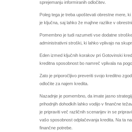
sprejemanju informiranih odločitev.
Poleg tega je treba upoštevati obrestne mere, ki 
je ključna, saj lahko že majhne razlike v obrest
Pomembno je tudi razumeti vse dodatne stroške, 
administrativni stroški, ki lahko vplivajo na skup
Eden izmed ključnih korakov pri Gotovinski kred
kreditna sposobnost bo namreč vplivala na pogoje
Zato je priporočljivo preveriti svojo kreditno zgo
odločite za najem kredita.
Nazadnje je pomembno, da imate jasno strategij
prihodnjih dohodkih lahko vodijo v finančne teža
je pripraviti več različnih scenarijev in se pripr
vašo sposobnost odplačevanja kredita. Na ta nači
finančne potrebe.