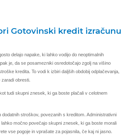
ri Gotovinski kredit izračunu
gosto delajo napake, ki lahko vodijo do neoptimalnih
apak je, da se posamezniki osredotočajo zgolj na višino
oške kredita. To vodi k izbiri daljših obdobij odplačevanja,
zaradi obresti.
 tudi skupni znesek, ki ga boste plačali v celotnem
eh dodatnih stroškov, povezanih s kreditom. Administrativni
oški lahko močno povečajo skupni znesek, ki ga boste morali
ete vse pogoje in vprašate za pojasnila, če kaj ni jasno.