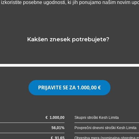
n izkoristite posebne ugodnosti, ki jih ponujamo našim novim up
Kakšen znesek potrebujete?
PRIJAVITE SE ZA
1.000,00 €
€
1.000,00
Skupni stroški Kesh Limita
56,01
%
Povprečni dnevni stroški Kesh Limita
€
91,65
Obrestna mera (nominalna obrestna 