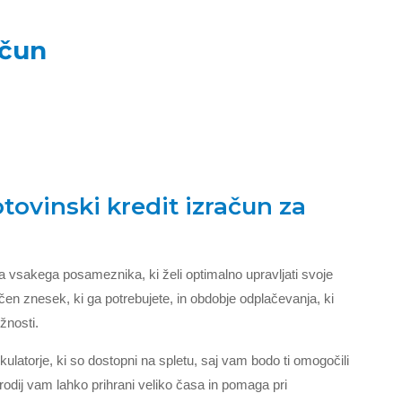
ačun
otovinski kredit izračun za
 vsakega posameznika, ki želi optimalno upravljati svoje
čen znesek, ki ga potrebujete, in obdobje odplačevanja, ki
žnosti.
lkulatorje, ki so dostopni na spletu, saj vam bodo ti omogočili
orodij vam lahko prihrani veliko časa in pomaga pri