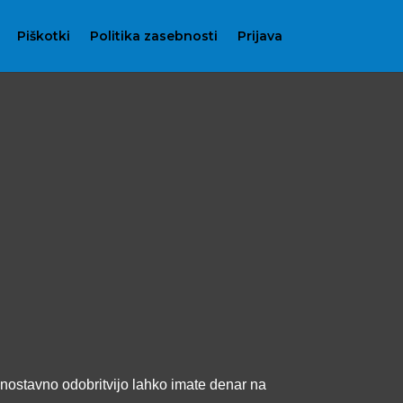
Piškotki
Politika zasebnosti
Prijava
 enostavno odobritvijo lahko imate denar na