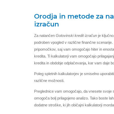
Orodja in metode za na
izračun
Za natančen
Gotovinski kredit izračun
je ključn
podroben vpogled v različne finančne scenarije. 
pripomočkov, saj vam omogočajo hiter in enosta
kredita. Ti kalkulatorji vam omogočajo prilagaja
kredita in obdobje odplačevanja, kar vam daje bol
Poleg spletnih kalkulatorjev je smiselno uporabit
različne možnosti.
Preglednice vam omogočajo, da vnesete svoje spe
omogoča bolj prilagojeno analizo. Tako boste l
dodatne stroške, ki jih običajni kalkulatorji morda