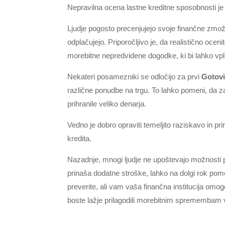
Nepravilna ocena lastne kreditne sposobnosti j
Ljudje pogosto precenjujejo svoje finančne zmožno
odplačujejo. Priporočljivo je, da realistično oceni
morebitne nepredvidene dogodke, ki bi lahko vpli
Nekateri posamezniki se odločijo za prvi
Gotovi
različne ponudbe na trgu. To lahko pomeni, da za
prihranile veliko denarja.
Vedno je dobro opraviti temeljito raziskavo in pr
kredita.
Nazadnje, mnogi ljudje ne upoštevajo možnosti 
prinaša dodatne stroške, lahko na dolgi rok pomen
preverite, ali vam vaša finančna institucija omo
boste lažje prilagodili morebitnim spremembam v 