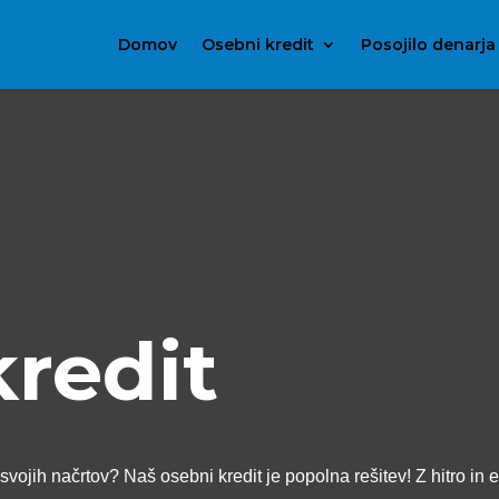
Domov
Osebni kredit
Posojilo denarja
kredit
svojih načrtov? Naš osebni kredit je popolna rešitev! Z hitro in