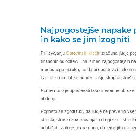
Najpogostejše napake p
in kako se jim izogniti
Pri izvajanju
Gotovinski kredit
izračuna ljudje po
finančnih odločitev. Ena izmed najpogostejših n
mesečnega obroka, ne da bi upoštevali celotne str
kar na koncu lahko pomeni višje skupne stroške 
Pomembno je upoštevati tako mesečne obroke kot
obdobju.
Pogosto se zgodi tudi, da ljudje ne preverijo vs
stroški, stroški zavarovanja in drugi skriti str
odplačati. Zato je pomembno, da temeljito preber