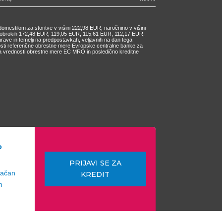
omestilom za storitve v višini 222,98 EUR, naročnino v višini
ih obrokih 172,48 EUR, 119,05 EUR, 115,61 EUR, 112,17 EUR,
e in temelji na predpostavkah, veljavnih na dan tega
nosti referenčne obrestne mere Evropske centralne banke za
čanja vrednosti obrestne mere EC MRO in posledično kreditne
o
PRIJAVI SE ZA
lačan
KREDIT
m