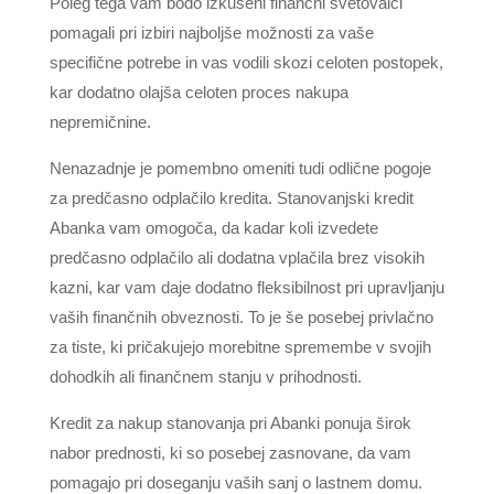
Poleg tega vam bodo izkušeni finančni svetovalci
pomagali pri izbiri najboljše možnosti za vaše
specifične potrebe in vas vodili skozi celoten postopek,
kar dodatno olajša celoten proces nakupa
nepremičnine.
Nenazadnje je pomembno omeniti tudi odlične pogoje
za predčasno odplačilo kredita. Stanovanjski kredit
Abanka vam omogoča, da kadar koli izvedete
predčasno odplačilo ali dodatna vplačila brez visokih
kazni, kar vam daje dodatno fleksibilnost pri upravljanju
vaših finančnih obveznosti. To je še posebej privlačno
za tiste, ki pričakujejo morebitne spremembe v svojih
dohodkih ali finančnem stanju v prihodnosti.
Kredit za nakup stanovanja pri Abanki ponuja širok
nabor prednosti, ki so posebej zasnovane, da vam
pomagajo pri doseganju vaših sanj o lastnem domu.