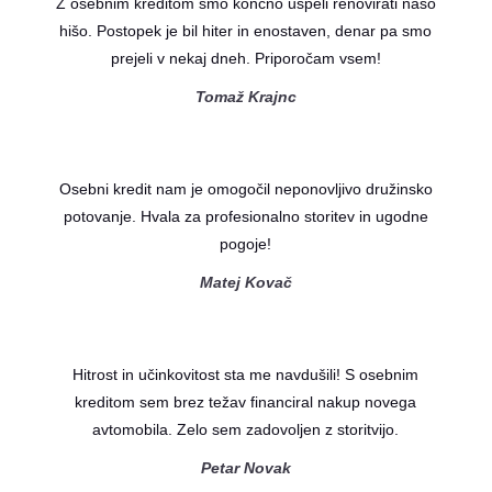
Z osebnim kreditom smo končno uspeli renovirati našo
hišo. Postopek je bil hiter in enostaven, denar pa smo
prejeli v nekaj dneh. Priporočam vsem!
Tomaž Krajnc
Osebni kredit nam je omogočil neponovljivo družinsko
potovanje. Hvala za profesionalno storitev in ugodne
pogoje!
Matej Kovač
Hitrost in učinkovitost sta me navdušili! S osebnim
kreditom sem brez težav financiral nakup novega
avtomobila. Zelo sem zadovoljen z storitvijo.
Petar Novak