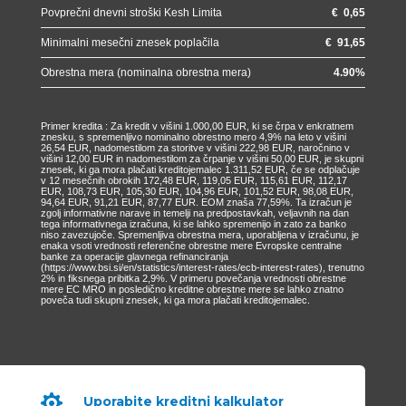
Povprečni dnevni stroški Kesh Limita
€
0,65
Minimalni mesečni znesek poplačila
€
91,65
Obrestna mera (nominalna obrestna mera)
4.90
%
Primer kredita : Za kredit v višini 1.000,00 EUR, ki se črpa v enkratnem
znesku, s spremenljivo nominalno obrestno mero 4,9% na leto v višini
26,54 EUR, nadomestilom za storitve v višini 222,98 EUR, naročnino v
višini 12,00 EUR in nadomestilom za črpanje v višini 50,00 EUR, je skupni
znesek, ki ga mora plačati kreditojemalec 1.311,52 EUR, če se odplačuje
v 12 mesečnih obrokih 172,48 EUR, 119,05 EUR, 115,61 EUR, 112,17
EUR, 108,73 EUR, 105,30 EUR, 104,96 EUR, 101,52 EUR, 98,08 EUR,
94,64 EUR, 91,21 EUR, 87,77 EUR. EOM znaša 77,59%. Ta izračun je
zgolj informativne narave in temelji na predpostavkah, veljavnih na dan
tega informativnega izračuna, ki se lahko spremenijo in zato za banko
niso zavezujoče. Spremenljiva obrestna mera, uporabljena v izračunu, je
enaka vsoti vrednosti referenčne obrestne mere Evropske centralne
banke za operacije glavnega refinanciranja
(https://www.bsi.si/en/statistics/interest-rates/ecb-interest-rates), trenutno
2% in fiksnega pribitka 2,9%. V primeru povečanja vrednosti obrestne
mere EC MRO in posledično kreditne obrestne mere se lahko znatno
poveča tudi skupni znesek, ki ga mora plačati kreditojemalec.

Uporabite kreditni kalkulator