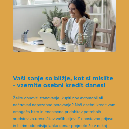
Vaši sanje so bližje, kot si mislite
- vzemite osebni kredit danes!
Želite obnoviti stanovanje, kupiti nov avtomobil ali
načrtovati nepozabno potovanje? Naš osebni kredit vam
omogoča hitro in enostavno pridobitev potrebnih
sredstev za uresničitev vaših ciljev. Z enostavno prijavo
in hitrim odobritvijo lahko denar prejmete že v nekaj