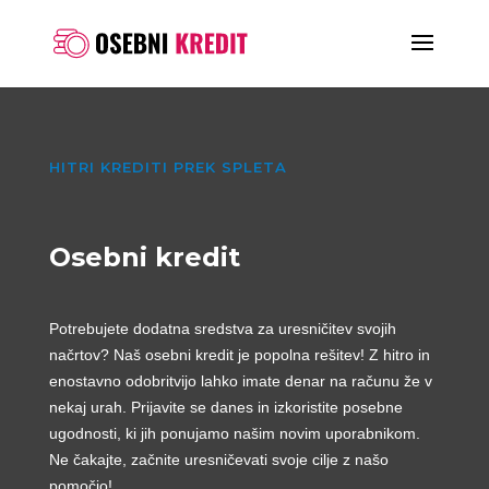
HITRI KREDITI PREK SPLETA
Osebni kredit
Potrebujete dodatna sredstva za uresničitev svojih
načrtov? Naš osebni kredit je popolna rešitev! Z hitro in
enostavno odobritvijo lahko imate denar na računu že v
nekaj urah. Prijavite se danes in izkoristite posebne
ugodnosti, ki jih ponujamo našim novim uporabnikom.
Ne čakajte, začnite uresničevati svoje cilje z našo
pomočjo!