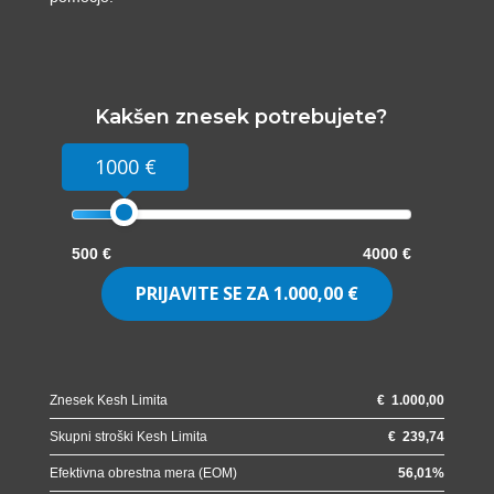
Kakšen znesek potrebujete?
1000 €
500 €
4000 €
PRIJAVITE SE ZA
1.000,00 €
Znesek Kesh Limita
€
1.000,00
Skupni stroški Kesh Limita
€
239,74
Efektivna obrestna mera (EOM)
56,01
%