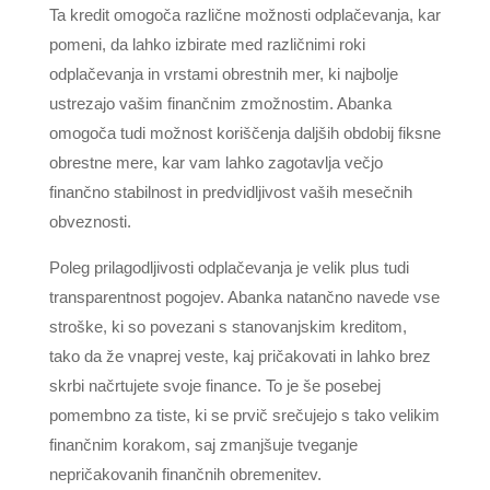
Ta kredit omogoča različne možnosti odplačevanja, kar
pomeni, da lahko izbirate med različnimi roki
odplačevanja in vrstami obrestnih mer, ki najbolje
ustrezajo vašim finančnim zmožnostim. Abanka
omogoča tudi možnost koriščenja daljših obdobij fiksne
obrestne mere, kar vam lahko zagotavlja večjo
finančno stabilnost in predvidljivost vaših mesečnih
obveznosti.
Poleg prilagodljivosti odplačevanja je velik plus tudi
transparentnost pogojev. Abanka natančno navede vse
stroške, ki so povezani s stanovanjskim kreditom,
tako da že vnaprej veste, kaj pričakovati in lahko brez
skrbi načrtujete svoje finance. To je še posebej
pomembno za tiste, ki se prvič srečujejo s tako velikim
finančnim korakom, saj zmanjšuje tveganje
nepričakovanih finančnih obremenitev.