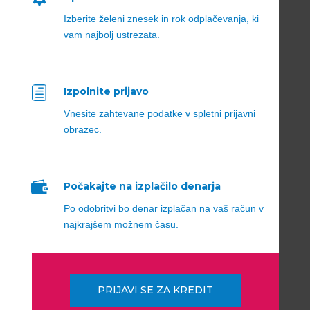
Izberite želeni znesek in rok odplačevanja, ki
vam najbolj ustrezata.
h
Izpolnite prijavo
Vnesite zahtevane podatke v spletni prijavni
obrazec.

Počakajte na izplačilo denarja
Po odobritvi bo denar izplačan na vaš račun v
najkrajšem možnem času.
PRIJAVI SE ZA KREDIT