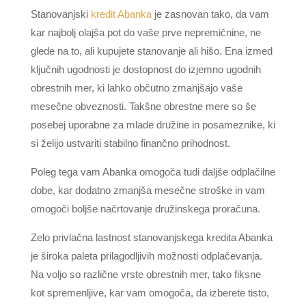
Stanovanjski
kredit Abanka
je zasnovan tako, da vam
kar najbolj olajša pot do vaše prve nepremičnine, ne
glede na to, ali kupujete stanovanje ali hišo. Ena izmed
ključnih ugodnosti je dostopnost do izjemno ugodnih
obrestnih mer, ki lahko občutno zmanjšajo vaše
mesečne obveznosti. Takšne obrestne mere so še
posebej uporabne za mlade družine in posameznike, ki
si želijo ustvariti stabilno finančno prihodnost.
Poleg tega vam Abanka omogoča tudi daljše odplačilne
dobe, kar dodatno zmanjša mesečne stroške in vam
omogoči boljše načrtovanje družinskega proračuna.
Zelo privlačna lastnost stanovanjskega kredita Abanka
je široka paleta prilagodljivih možnosti odplačevanja.
Na voljo so različne vrste obrestnih mer, tako fiksne
kot spremenljive, kar vam omogoča, da izberete tisto,