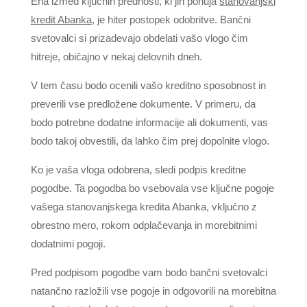
Ena izmed ključnih prednosti, ki jih ponuja
stanovanjski
kredit Abanka
, je hiter postopek odobritve. Bančni
svetovalci si prizadevajo obdelati vašo vlogo čim
hitreje, običajno v nekaj delovnih dneh.
V tem času bodo ocenili vašo kreditno sposobnost in
preverili vse predložene dokumente. V primeru, da
bodo potrebne dodatne informacije ali dokumenti, vas
bodo takoj obvestili, da lahko čim prej dopolnite vlogo.
Ko je vaša vloga odobrena, sledi podpis kreditne
pogodbe. Ta pogodba bo vsebovala vse ključne pogoje
vašega stanovanjskega kredita Abanka, vključno z
obrestno mero, rokom odplačevanja in morebitnimi
dodatnimi pogoji.
Pred podpisom pogodbe vam bodo bančni svetovalci
natančno razložili vse pogoje in odgovorili na morebitna