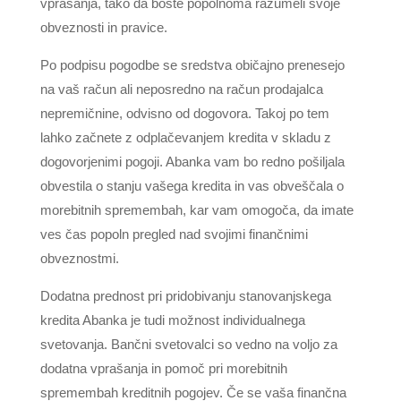
vprašanja, tako da boste popolnoma razumeli svoje
obveznosti in pravice.
Po podpisu pogodbe se sredstva običajno prenesejo
na vaš račun ali neposredno na račun prodajalca
nepremičnine, odvisno od dogovora. Takoj po tem
lahko začnete z odplačevanjem kredita v skladu z
dogovorjenimi pogoji. Abanka vam bo redno pošiljala
obvestila o stanju vašega kredita in vas obveščala o
morebitnih spremembah, kar vam omogoča, da imate
ves čas popoln pregled nad svojimi finančnimi
obveznostmi.
Dodatna prednost pri pridobivanju stanovanjskega
kredita Abanka je tudi možnost individualnega
svetovanja. Bančni svetovalci so vedno na voljo za
dodatna vprašanja in pomoč pri morebitnih
spremembah kreditnih pogojev. Če se vaša finančna