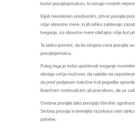
korist posojilojemalcev, ki nimajo vrednih nepr
Kljub navedenim prednostim, privat posojila prin
višje obrestne mere, ki jih lahko zahtevajo zasebn
tveganje, so obrestne mere običajno višje kot pri
To lahko pomeni, da bo skupna cena posojila na d
posojilojemalca.
Poleg tega je treba upoštevati tveganje morebitn
obstaja večja možnost, da naletite na nepoštene 
da pred podpisom kakršne koli pogodbe opravite 
finančnim svetovalcem ali pravnikom, da se zašč
Osebna posojila tako ponujajo številne ugodnost
Skrbna presoja in temeljita raziskava vam lahko
potrebe.