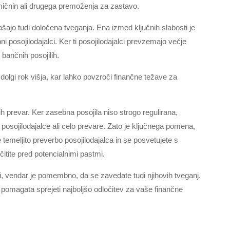
emičnin ali drugega premoženja za zastavo.
ašajo tudi določena tveganja. Ena izmed ključnih slabosti je
i posojilodajalci. Ker ti posojilodajalci prevzemajo večje
 bančnih posojilih.
olgi rok višja, kar lahko povzroči finančne težave za
ih prevar. Ker zasebna posojila niso strogo regulirana,
posojilodajalce ali celo prevare. Zato je ključnega pomena,
temeljito preverbo posojilodajalca in se posvetujete s
itite pred potencialnimi pastmi.
i, vendar je pomembno, da se zavedate tudi njihovih tveganj.
 pomagata sprejeti najboljšo odločitev za vaše finančne