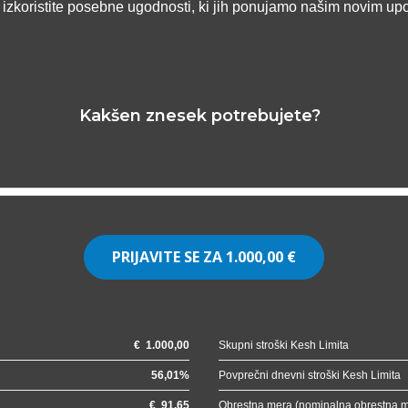
n izkoristite posebne ugodnosti, ki jih ponujamo našim novim up
Kakšen znesek potrebujete?
PRIJAVITE SE ZA
1.000,00 €
€
1.000,00
Skupni stroški Kesh Limita
56,01
%
Povprečni dnevni stroški Kesh Limita
€
91,65
Obrestna mera (nominalna obrestna 