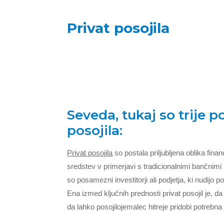
Privat posojila
Seveda, tukaj so trije 
posojila:
Privat posojila
so postala priljubljena oblika financ
sredstev v primerjavi s tradicionalnimi bančnimi p
so posamezni investitorji ali podjetja, ki nudijo p
Ena izmed ključnih prednosti privat posojil je, 
da lahko posojilojemalec hitreje pridobi potrebna