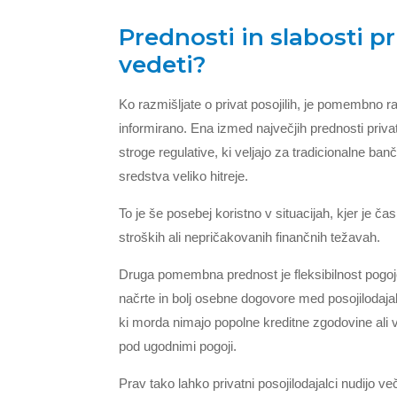
Prednosti in slabosti pr
vedeti?
Ko razmišljate o privat posojilih, je pomembno ra
informirano. Ena izmed največjih prednosti privat
stroge regulative, ki veljajo za tradicionalne banč
sredstva veliko hitreje.
To je še posebej koristno v situacijah, kjer je č
stroških ali nepričakovanih finančnih težavah.
Druga pomembna prednost je fleksibilnost pogo
načrte in bolj osebne dogovore med posojilodaj
ki morda nimajo popolne kreditne zgodovine ali 
pod ugodnimi pogoji.
Prav tako lahko privatni posojilodajalci nudijo ve