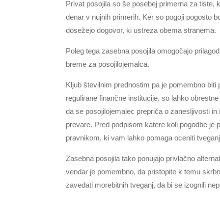
Privat posojila so še posebej primerna za tiste,
denar v nujnih primerih. Ker so pogoji pogosto bolj
dosežejo dogovor, ki ustreza obema stranema.
Poleg tega zasebna posojila omogočajo prilagodl
breme za posojilojemalca.
Kljub številnim prednostim pa je pomembno biti p
regulirane finančne institucije, so lahko obrestne
da se posojilojemalec prepriča o zanesljivosti in 
prevare. Pred podpisom katere koli pogodbe je p
pravnikom, ki vam lahko pomaga oceniti tveganja 
Zasebna posojila tako ponujajo privlačno alternativ
vendar je pomembno, da pristopite k temu skrbno 
zavedati morebitnih tveganj, da bi se izognili n