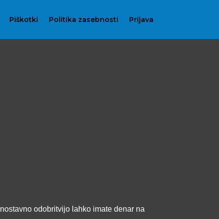
Piškotki
Politika zasebnosti
Prijava
 enostavno odobritvijo lahko imate denar na