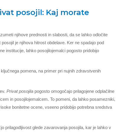
ivat posojil: Kaj morate
zumeti njihove prednosti in slabosti, da se lahko odločite
 posojil je njihova hitrost obdelave. Ker ne spadajo pod
ne institucije, lahko posojilojemalci pogosto pridobijo
as ključnega pomena, na primer pri nujnih zdravstvenih
jev.
Privat posojila
pogosto omogočajo prilagojene odplačilne
alcem in posojilojemalcem. To pomeni, da lahko posamezniki,
visoke bonitetne ocene, vseeno pridobijo potrebna sredstva
čjo prilagodljivost glede zavarovanja posojila, kar je lahko v