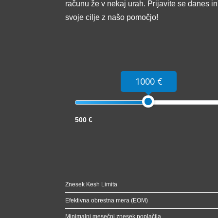
računu že v nekaj urah. Prijavite se danes i
svoje cilje z našo pomočjo!
1000 €
500 €
Znesek Kesh Limita
Efektivna obrestna mera (EOM)
Minimalni mesečni znesek poplačila