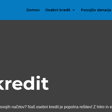
Domov
Osebni kredit
Posojilo denarja
kredit
svojih načrtov? Naš osebni kredit je popolna rešitev! Z hitro in