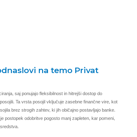
podnaslovi na temo Privat
iranja, saj ponujajo fleksibilnost in hitrejši dostop do
osojili. Ta vrsta posojil vključuje zasebne finančne vire, kot
osojila brez strogih zahtev, ki jih običajno postavljajo banke.
da je postopek odobritve pogosto manj zapleten, kar pomeni,
 sredstva.