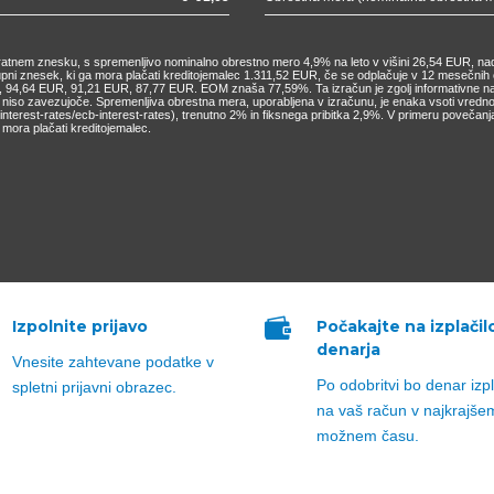
nkratnem znesku, s spremenljivo nominalno obrestno mero 4,9% na leto v višini 26,54 EUR, nad
kupni znesek, ki ga mora plačati kreditojemalec 1.311,52 EUR, če se odplačuje v 12 mesečn
4,64 EUR, 91,21 EUR, 87,77 EUR. EOM znaša 77,59%. Ta izračun je zgolj informativne narav
o niso zavezujoče. Spremenljiva obrestna mera, uporabljena v izračunu, je enaka vsoti vred
cs/interest-rates/ecb-interest-rates), trenutno 2% in fiksnega pribitka 2,9%. V primeru pove
mora plačati kreditojemalec.

Izpolnite prijavo
Počakajte na izplačil
denarja
Vnesite zahtevane podatke v
Po odobritvi bo denar izp
spletni prijavni obrazec.
na vaš račun v najkrajše
možnem času.