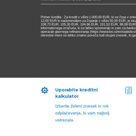
Primer kredita : Za kredit v višini 1.000,00 EUR, ki se črpa v e
12,00 EUR in nadomestilom za črpanje v višini 50,00 EUR, je s
108,73 EUR, 105,30 EUR, 104,96 EUR, 101,52 EUR, 98,08 EUR, 9
informativnega izračuna, ki se lahko spremenijo in zato za bank
operacije glavnega refinanciranja (https://www.bsi.si/en/statisti
obrestne mere se lahko znatno poveča tudi skupni znesek, ki ga 

h
Uporabite kreditni
kalkulator
Izberite želeni znesek in rok
odplačevanja, ki vam najbolj
ustrezata.