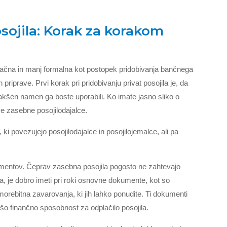
osojila: Korak za korakom
gačna in manj formalna kot postopek pridobivanja bančnega
priprave. Prvi korak pri pridobivanju privat posojila je, da
 kakšen namen ga boste uporabili. Ko imate jasno sliko o
ive zasebne posojilodajalce.
 ki povezujejo posojilodajalce in posojilojemalce, ali pa
kumentov. Čeprav zasebna posojila pogosto ne zahtevajo
a, je dobro imeti pri roki osnovne dokumente, kot so
morebitna zavarovanja, ki jih lahko ponudite. Ti dokumenti
ašo finančno sposobnost za odplačilo posojila.