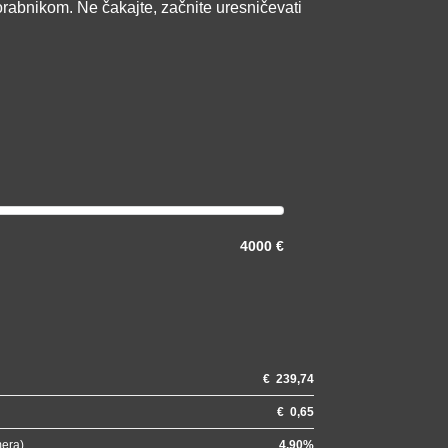
orabnikom. Ne čakajte, začnite uresničevati
4000 €
€
239,74
€
0,65
mera)
4.90
%