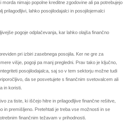
 ki morda nimajo popolne kreditne zgodovine ali pa potrebujejo
 prilagodljivi, lahko posojilodajalci in posojilojemalci
jivejše pogoje odplačevanja, kar lahko olajša finančno
reviden pri izbiri zasebnega posojila. Ker ne gre za
 mere višje, pogoji pa manj pregledni. Prav tako je ključno,
integriteti posojilodajalca, saj so v tem sektorju možne tudi
riporočljivo, da se posvetujete s finančnim svetovalcem ali
in koristi.
o za tiste, ki iščejo hitre in prilagodljive finančne rešitve,
in premišljeno. Pretehtati je treba vse možnosti in se
epotrebnim finančnim težavam v prihodnosti.