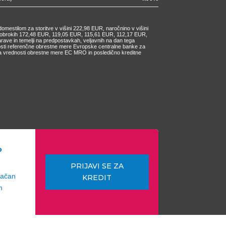
omestilom za storitve v višini 222,98 EUR, naročnino v višini
ih obrokih 172,48 EUR, 119,05 EUR, 115,61 EUR, 112,17 EUR,
e in temelji na predpostavkah, veljavnih na dan tega
nosti referenčne obrestne mere Evropske centralne banke za
čanja vrednosti obrestne mere EC MRO in posledično kreditne
o
PRIJAVI SE ZA
lačan
KREDIT
m