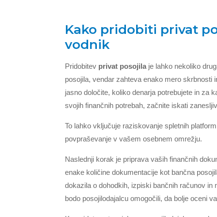
Kako pridobiti privat p
vodnik
Pridobitev
privat posojila
je lahko nekoliko dru
posojila, vendar zahteva enako mero skrbnosti in 
jasno določite, koliko denarja potrebujete in za
svojih finančnih potrebah, začnite iskati zaneslj
To lahko vključuje raziskovanje spletnih platform,
povpraševanje v vašem osebnem omrežju.
Naslednji korak je priprava vaših finančnih do
enake količine dokumentacije kot bančna posojil
dokazila o dohodkih, izpiski bančnih računov in 
bodo posojilodajalcu omogočili, da bolje oceni v