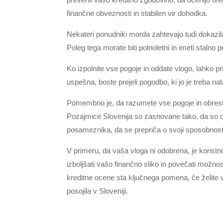
finančne obveznosti in stabilen vir dohodka.
Nekateri ponudniki morda zahtevajo tudi dokazila 
Poleg tega morate biti polnoletni in imeti stalno p
Ko izpolnite vse pogoje in oddate vlogo, lahko pr
uspešna, boste prejeli pogodbo, ki jo je treba nat
Pomembno je, da razumete vse pogoje in obrest
Pozajmice Slovenija so zasnovane tako, da so d
posameznika, da se prepriča o svoji sposobnosti
V primeru, da vaša vloga ni odobrena, je korist
izboljšati vašo finančno sliko in povečati možnos
kreditne ocene sta ključnega pomena, če želite v
posojila v Sloveniji.