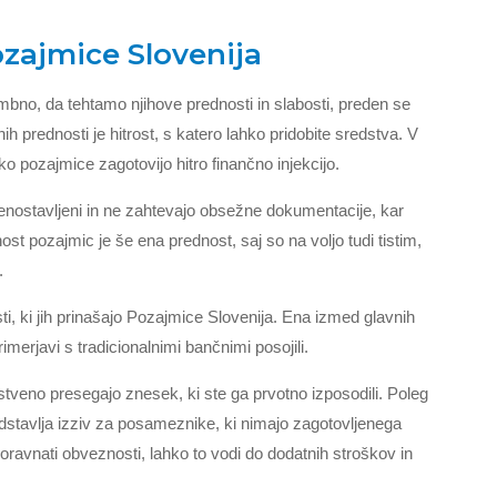
ozajmice Slovenija
mbno, da tehtamo njihove prednosti in slabosti, preden se
h prednosti je hitrost, s katero lahko pridobite sredstva. V
o pozajmice zagotovijo hitro finančno injekcijo.
enostavljeni in ne zahtevajo obsežne dokumentacije, kar
t pozajmic je še ena prednost, saj so na voljo tudi tistim,
.
i, ki jih prinašajo Pozajmice Slovenija. Ena izmed glavnih
imerjavi s tradicionalnimi bančnimi posojili.
stveno presegajo znesek, ki ste ga prvotno izposodili. Poleg
redstavlja izziv za posameznike, ki nimajo zagotovljenega
avnati obveznosti, lahko to vodi do dodatnih stroškov in