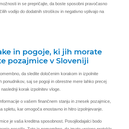
 zmožnosti in se prepričajte, da boste sposobni pravočasno
čilih vodijo do dodatnih stroškov in negativno vplivajo na
e in pogoje, ki jih morate
te pozajmice v Sloveniji
 pomembno, da sledite določenim korakom in izpolnite
ih ponudnikov, saj se pogoji in obrestne mere lahko precej
 naslednji korak izpolnitev vloge.
informacije o vašem finančnem stanju in znesek pozajmice,
 na spletu, kar omogoča enostavno in hitro izpolnjevanje.
mice je vaša kreditna sposobnost. Posojilodajalci bodo
eganje posojila. Zato je pomembno, da imate urejene pretekle