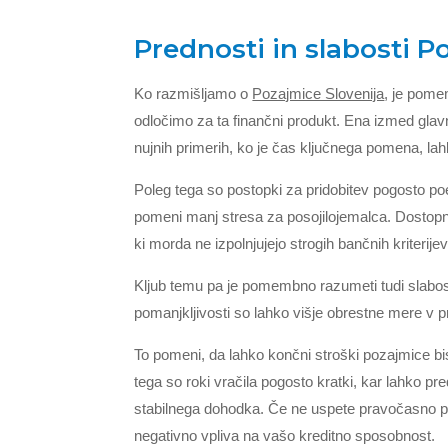
Prednosti in slabosti P
Ko razmišljamo o
Pozajmice Slovenija
, je pome
odločimo za ta finančni produkt. Ena izmed glavni
nujnih primerih, ko je čas ključnega pomena, lahk
Poleg tega so postopki za pridobitev pogosto po
pomeni manj stresa za posojilojemalca. Dostopnos
ki morda ne izpolnjujejo strogih bančnih kriterijev
Kljub temu pa je pomembno razumeti tudi slabost
pomanjkljivosti so lahko višje obrestne mere v pr
To pomeni, da lahko končni stroški pozajmice bi
tega so roki vračila pogosto kratki, kar lahko p
stabilnega dohodka. Če ne uspete pravočasno por
negativno vpliva na vašo kreditno sposobnost.