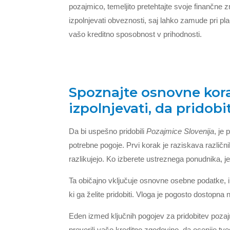
pozajmico, temeljito pretehtajte svoje finančne
izpolnjevati obveznosti, saj lahko zamude pri pla
vašo kreditno sposobnost v prihodnosti.
Spoznajte osnovne korak
izpolnjevati, da pridobi
Da bi uspešno pridobili
Pozajmice Slovenija
, je
potrebne pogoje. Prvi korak je raziskava različn
razlikujejo. Ko izberete ustreznega ponudnika, je
Ta običajno vključuje osnovne osebne podatke, 
ki ga želite pridobiti. Vloga je pogosto dostopna
Eden izmed ključnih pogojev za pridobitev pozaj
preverili vašo kreditno zgodovino, da ocenijo tv