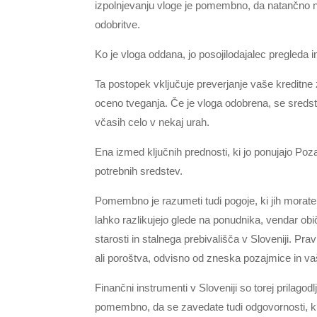
izpolnjevanju vloge je pomembno, da natančno na
odobritve.
Ko je vloga oddana, jo posojilodajalec pregleda 
Ta postopek vključuje preverjanje vaše kreditne 
oceno tveganja. Če je vloga odobrena, se sreds
včasih celo v nekaj urah.
Ena izmed ključnih prednosti, ki jo ponujajo Poza
potrebnih sredstev.
Pomembno je razumeti tudi pogoje, ki jih morate i
lahko razlikujejo glede na ponudnika, vendar ob
starosti in stalnega prebivališča v Sloveniji. P
ali poroštva, odvisno od zneska pozajmice in va
Finančni instrumenti v Sloveniji so torej prilagod
pomembno, da se zavedate tudi odgovornosti, ki j