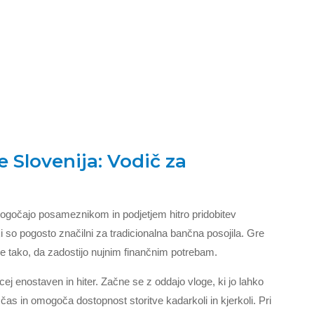
 Slovenija: Vodič za
mogočajo posameznikom in podjetjem hitro pridobitev
i so pogosto značilni za tradicionalna bančna posojila. Gre
ne tako, da zadostijo nujnim finančnim potrebam.
ej enostaven in hiter. Začne se z oddajo vloge, ki jo lahko
 čas in omogoča dostopnost storitve kadarkoli in kjerkoli. Pri