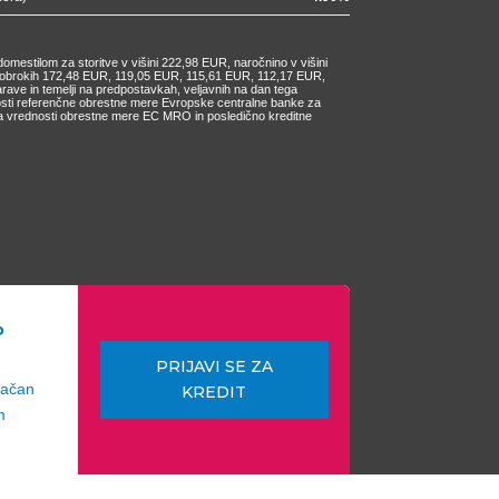
omestilom za storitve v višini 222,98 EUR, naročnino v višini
ih obrokih 172,48 EUR, 119,05 EUR, 115,61 EUR, 112,17 EUR,
e in temelji na predpostavkah, veljavnih na dan tega
nosti referenčne obrestne mere Evropske centralne banke za
čanja vrednosti obrestne mere EC MRO in posledično kreditne
o
PRIJAVI SE ZA
lačan
KREDIT
m