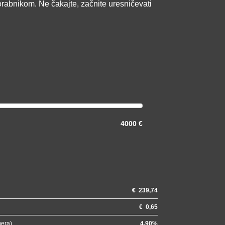
orabnikom. Ne čakajte, začnite uresničevati
4000 €
€
239,74
€
0,65
mera)
4.90
%