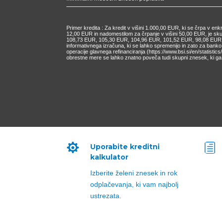
Primer kredita : Za kredit v višini 1.000,00 EUR, ki se črpa v e
12,00 EUR in nadomestilom za črpanje v višini 50,00 EUR, je s
108,73 EUR, 105,30 EUR, 104,96 EUR, 101,52 EUR, 98,08 EUR, 9
informativnega izračuna, ki se lahko spremenijo in zato za bank
operacije glavnega refinanciranja (https://www.bsi.si/en/statisti
obrestne mere se lahko znatno poveča tudi skupni znesek, ki ga 

h
Uporabite kreditni
kalkulator
Izberite želeni znesek in rok
odplačevanja, ki vam najbolj
ustrezata.