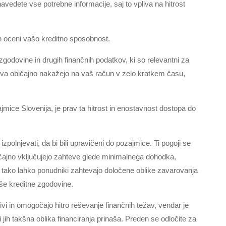
vedete vse potrebne informacije, saj to vpliva na hitrost
in oceni vašo kreditno sposobnost.
zgodovine in drugih finančnih podatkov, ki so relevantni za
tva običajno nakažejo na vaš račun v zelo kratkem času,
jmice Slovenija, je prav ta hitrost in enostavnost dostopa do
zpolnjevati, da bi bili upravičeni do pozajmice. Ti pogoji se
ičajno vključujejo zahteve glede minimalnega dohodka,
rav tako lahko ponudniki zahtevajo določene oblike zavarovanja
še kreditne zgodovine.
ljivi in omogočajo hitro reševanje finančnih težav, vendar je
ih takšna oblika financiranja prinaša. Preden se odločite za