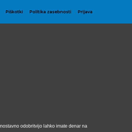
Piškotki
Politika zasebnosti
Prijava
 enostavno odobritvijo lahko imate denar na