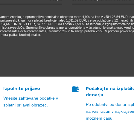
nkratnem znesku, s spremenljivo nominalno obrestno mero 4,9% na leto v višini 26,54 EUR, nad
kupni znesek, ki ga mora plačati kreditojemalec 1.311,52 EUR, če se odplačuje v 12 mesečn
4,64 EUR, 91,21 EUR, 87,77 EUR. EOM znaša 77,59%. Ta izračun je zgolj informativne narav
o niso zavezujoče. Spremenljiva obrestna mera, uporabljena v izračunu, je enaka vsoti vred
cs/interest-rates/ecb-interest-rates), trenutno 2% in fiksnega pribitka 2,9%. V primeru pove
mora plačati kreditojemalec.

Izpolnite prijavo
Počakajte na izplačil
denarja
Vnesite zahtevane podatke v
Po odobritvi bo denar izp
spletni prijavni obrazec.
na vaš račun v najkrajše
možnem času.