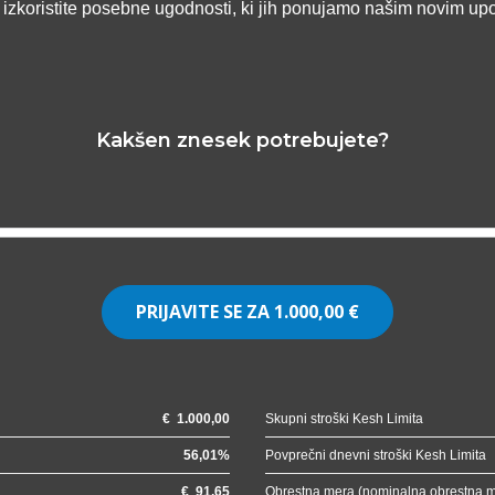
n izkoristite posebne ugodnosti, ki jih ponujamo našim novim up
Kakšen znesek potrebujete?
PRIJAVITE SE ZA
1.000,00 €
€
1.000,00
Skupni stroški Kesh Limita
56,01
%
Povprečni dnevni stroški Kesh Limita
€
91,65
Obrestna mera (nominalna obrestna 