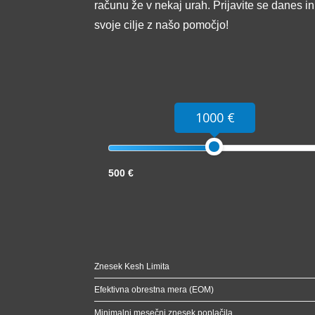
računu že v nekaj urah. Prijavite se danes i
svoje cilje z našo pomočjo!
1000 €
500 €
Znesek Kesh Limita
Efektivna obrestna mera (EOM)
Minimalni mesečni znesek poplačila