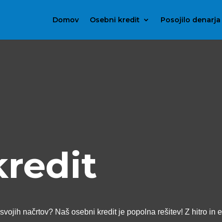
Domov
Osebni kredit
Posojilo denarja
kredit
svojih načrtov? Naš osebni kredit je popolna rešitev! Z hitro in