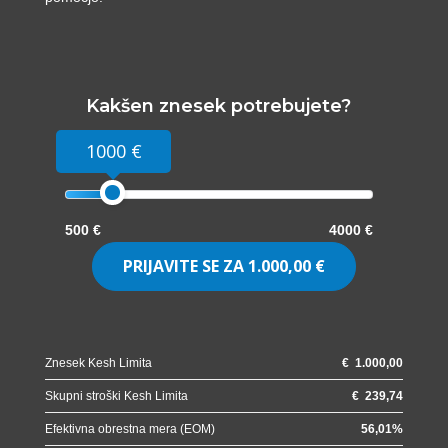
Kakšen znesek potrebujete?
1000 €
500 €
4000 €
PRIJAVITE SE ZA
1.000,00 €
Znesek Kesh Limita
€
1.000,00
Skupni stroški Kesh Limita
€
239,74
Efektivna obrestna mera (EOM)
56,01
%