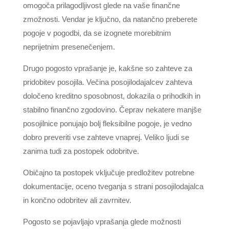
omogoča prilagodljivost glede na vaše finančne
zmožnosti. Vendar je ključno, da natančno preberete
pogoje v pogodbi, da se izognete morebitnim
neprijetnim presenečenjem.
Drugo pogosto vprašanje je, kakšne so zahteve za
pridobitev posojila. Večina posojilodajalcev zahteva
določeno kreditno sposobnost, dokazila o prihodkih in
stabilno finančno zgodovino. Čeprav nekatere manjše
posojilnice ponujajo bolj fleksibilne pogoje, je vedno
dobro preveriti vse zahteve vnaprej. Veliko ljudi se
zanima tudi za postopek odobritve.
Običajno ta postopek vključuje predložitev potrebne
dokumentacije, oceno tveganja s strani posojilodajalca
in končno odobritev ali zavrnitev.
Pogosto se pojavljajo vprašanja glede možnosti