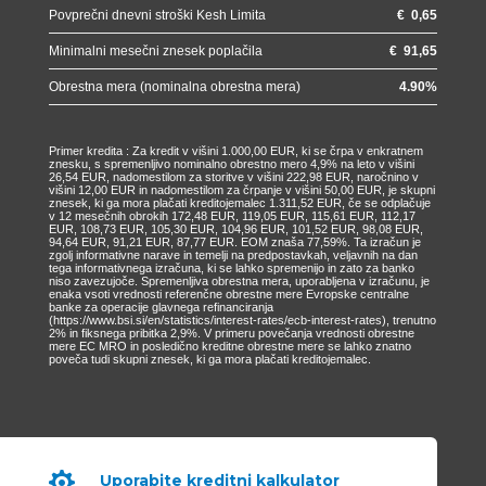
Povprečni dnevni stroški Kesh Limita
€
0,65
Minimalni mesečni znesek poplačila
€
91,65
Obrestna mera (nominalna obrestna mera)
4.90
%
Primer kredita : Za kredit v višini 1.000,00 EUR, ki se črpa v enkratnem
znesku, s spremenljivo nominalno obrestno mero 4,9% na leto v višini
26,54 EUR, nadomestilom za storitve v višini 222,98 EUR, naročnino v
višini 12,00 EUR in nadomestilom za črpanje v višini 50,00 EUR, je skupni
znesek, ki ga mora plačati kreditojemalec 1.311,52 EUR, če se odplačuje
v 12 mesečnih obrokih 172,48 EUR, 119,05 EUR, 115,61 EUR, 112,17
EUR, 108,73 EUR, 105,30 EUR, 104,96 EUR, 101,52 EUR, 98,08 EUR,
94,64 EUR, 91,21 EUR, 87,77 EUR. EOM znaša 77,59%. Ta izračun je
zgolj informativne narave in temelji na predpostavkah, veljavnih na dan
tega informativnega izračuna, ki se lahko spremenijo in zato za banko
niso zavezujoče. Spremenljiva obrestna mera, uporabljena v izračunu, je
enaka vsoti vrednosti referenčne obrestne mere Evropske centralne
banke za operacije glavnega refinanciranja
(https://www.bsi.si/en/statistics/interest-rates/ecb-interest-rates), trenutno
2% in fiksnega pribitka 2,9%. V primeru povečanja vrednosti obrestne
mere EC MRO in posledično kreditne obrestne mere se lahko znatno
poveča tudi skupni znesek, ki ga mora plačati kreditojemalec.

Uporabite kreditni kalkulator