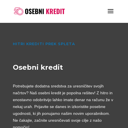
HITRI KREDITI PREK SPLETA
Osebni kredit
Potrebujete dodatna sredstva za uresničitev svojih
načrtov? Naš osebni kredit je popolna rešitev! Z hitro in
enostavno odobritvijo lahko imate denar na računu že v
nekaj urah. Prijavite se danes in izkoristite posebne
ugodnosti, ki jih ponujamo našim novim uporabnikom.
Ne čakajte, začnite uresničevati svoje cilje z našo
pomočjo!