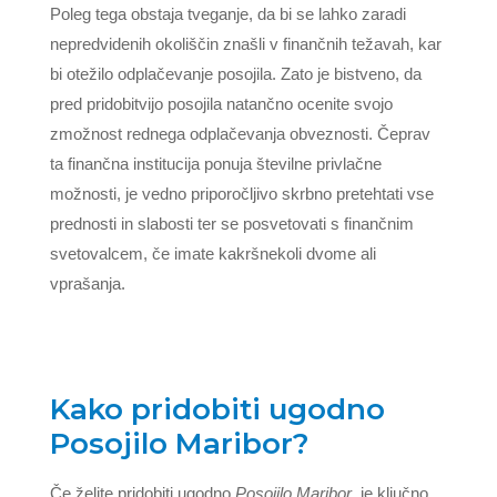
Poleg tega obstaja tveganje, da bi se lahko zaradi
nepredvidenih okoliščin znašli v finančnih težavah, kar
bi otežilo odplačevanje posojila. Zato je bistveno, da
pred pridobitvijo posojila natančno ocenite svojo
zmožnost rednega odplačevanja obveznosti. Čeprav
ta finančna institucija ponuja številne privlačne
možnosti, je vedno priporočljivo skrbno pretehtati vse
prednosti in slabosti ter se posvetovati s finančnim
svetovalcem, če imate kakršnekoli dvome ali
vprašanja.
Kako pridobiti ugodno
Posojilo Maribor?
Če želite pridobiti ugodno
Posojilo Maribor
, je ključno,