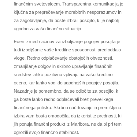
finančnim svetovalcem. Transparentna komunikacija je
ključna za preprečevanje morebitnih nesporazumov in
za zagotavljanje, da boste izbrali posojilo, ki je najbolj
ugodno za vašo finančno situacijo.
Eden izmed načinov za izboljšanje pogojev posojila je
tudi izboljšanje vaše kreditne sposobnosti pred oddajo
vloge. Redno odplačevanje obstoječih obveznosti,
zmanjšanje dolgov in skrbno upravljanje finančnih
sredstev lahko pozitivno vplivajo na vašo kreditno
oceno, kar lahko vodi do ugodnejših pogojev posojila.
Nazadnje je pomembno, da se odločite za posojilo, ki
ga boste lahko redno odplačevali brez prevelikega
finančnega pritiska. Skrbno načrtovanje in premišljena
izbira vam bosta omogočila, da izkoristite prednosti, ki
jih ponuja finančni produkt iz Maribora, ne da bi pri tem
ogrozili svojo finančno stabilnost.