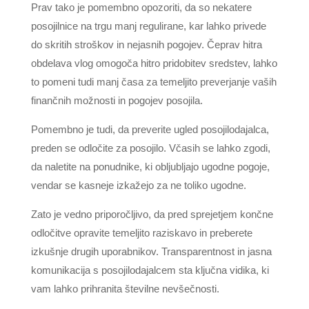
Prav tako je pomembno opozoriti, da so nekatere
posojilnice na trgu manj regulirane, kar lahko privede
do skritih stroškov in nejasnih pogojev. Čeprav hitra
obdelava vlog omogoča hitro pridobitev sredstev, lahko
to pomeni tudi manj časa za temeljito preverjanje vaših
finančnih možnosti in pogojev posojila.
Pomembno je tudi, da preverite ugled posojilodajalca,
preden se odločite za posojilo. Včasih se lahko zgodi,
da naletite na ponudnike, ki obljubljajo ugodne pogoje,
vendar se kasneje izkažejo za ne toliko ugodne.
Zato je vedno priporočljivo, da pred sprejetjem končne
odločitve opravite temeljito raziskavo in preberete
izkušnje drugih uporabnikov. Transparentnost in jasna
komunikacija s posojilodajalcem sta ključna vidika, ki
vam lahko prihranita številne nevšečnosti.