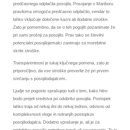
predčasnega odplačila posojila. Posojanje v Mariboru
praviloma omogoča predčasno odplačilo, vendar to
lahko vključuje določene kazni ali dodatne stroške.
Zato je pomembno, da se o teh pogojih pozanimate že
pri sami prošnji za posojilo. Prav tako se številni
potencialni posojilojemalci zanimajo za morebitne
skrite stroške.
Transparentnost je tukaj ključnega pomena, zato je
priporočljivo, da vse stroške preverite že pri prvem
srečanju s posojilodajalcem.
Ljudje se pogosto sprašujejo tudi o tem, kako hitro
bodo prejeli sredstva po odobritvi posojila. Postopek
lahko traja od nekaj dni do nekaj tednov, odvisno od
kompleksnosti vloge in notranjih postopkov
posojilodajalca. Dodatno vprašanje je, ali je za
pridobitev posojila potreben porok ali zavarovanje. To je