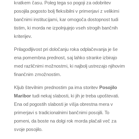
kratkem času. Poleg tega so pogoji za odobritev
posojila pogosto bolj fleksibilni v primerjavi z velikimi
bančnimi institucijami, kar omogoča dostopnost tudi
tistim, ki morda ne izpolnjujejo vseh strogih bančnih
kriterijev.
Prilagodljivost pri določanju roka odplačevanja je še
ena pomembna prednost, saj lahko stranke izbirajo
med različnimi možnostmi, ki najbolj ustrezajo njihovim
finančnim zmožnostim.
Kljub številnim prednostim pa ima storitev
Posojilo
Maribor
tudi nekaj slabosti, ki jih je treba upoštevati.
Ena od pogostih slabosti je višja obrestna mera v
primerjavi s tradicionalnimi bančnimi posojili. To
pomeni, da boste na dolgi rok morda plačali več za
svoje posojilo.