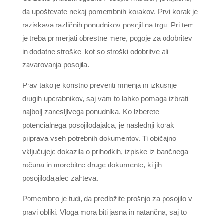
da upoštevate nekaj pomembnih korakov. Prvi korak je
raziskava različnih ponudnikov posojil na trgu. Pri tem
je treba primerjati obrestne mere, pogoje za odobritev
in dodatne stroške, kot so stroški odobritve ali
zavarovanja posojila.
Prav tako je koristno preveriti mnenja in izkušnje
drugih uporabnikov, saj vam to lahko pomaga izbrati
najbolj zanesljivega ponudnika. Ko izberete
potencialnega posojilodajalca, je naslednji korak
priprava vseh potrebnih dokumentov. Ti običajno
vključujejo dokazila o prihodkih, izpiske iz bančnega
računa in morebitne druge dokumente, ki jih
posojilodajalec zahteva.
Pomembno je tudi, da predložite prošnjo za posojilo v
pravi obliki. Vloga mora biti jasna in natančna, saj to