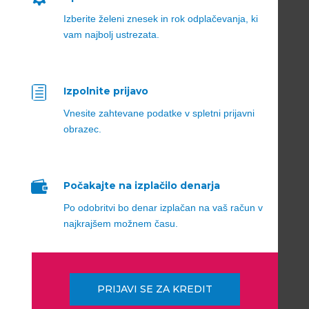
Izberite želeni znesek in rok odplačevanja, ki
vam najbolj ustrezata.
h
Izpolnite prijavo
Vnesite zahtevane podatke v spletni prijavni
obrazec.

Počakajte na izplačilo denarja
Po odobritvi bo denar izplačan na vaš račun v
najkrajšem možnem času.
PRIJAVI SE ZA KREDIT