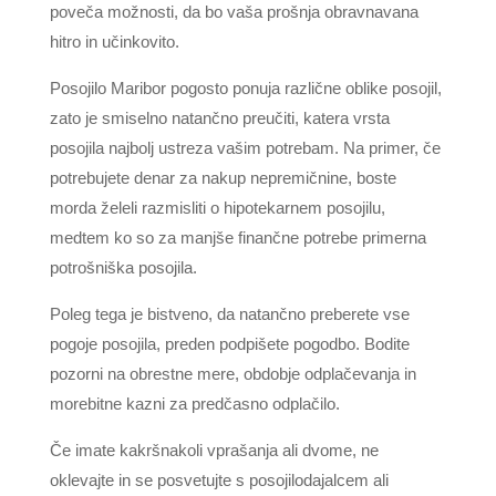
poveča možnosti, da bo vaša prošnja obravnavana
hitro in učinkovito.
Posojilo Maribor pogosto ponuja različne oblike posojil,
zato je smiselno natančno preučiti, katera vrsta
posojila najbolj ustreza vašim potrebam. Na primer, če
potrebujete denar za nakup nepremičnine, boste
morda želeli razmisliti o hipotekarnem posojilu,
medtem ko so za manjše finančne potrebe primerna
potrošniška posojila.
Poleg tega je bistveno, da natančno preberete vse
pogoje posojila, preden podpišete pogodbo. Bodite
pozorni na obrestne mere, obdobje odplačevanja in
morebitne kazni za predčasno odplačilo.
Če imate kakršnakoli vprašanja ali dvome, ne
oklevajte in se posvetujte s posojilodajalcem ali