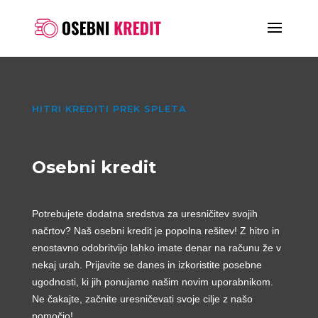
HITRI KREDITI PREK SPLETA
Osebni kredit
Potrebujete dodatna sredstva za uresničitev svojih
načrtov? Naš osebni kredit je popolna rešitev! Z hitro in
enostavno odobritvijo lahko imate denar na računu že v
nekaj urah. Prijavite se danes in izkoristite posebne
ugodnosti, ki jih ponujamo našim novim uporabnikom.
Ne čakajte, začnite uresničevati svoje cilje z našo
pomočjo!