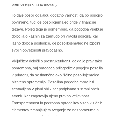
premoženjskih zavarovanj.
To daje posojilodajalcu dodatno varnost, da bo posojilo
povrnjeno, tudi če posojilojemalec pride v finančne
težave. Poleg tega je pomembno, da pogodba vsebuje
določila o kaznih za zamudo pri vračilu posojila, kar
jasno določa posledice, če posojilojemalec ne izpolni
svojih obveznosti pravočasno.
Vključitev določil o prestrukturiranju dolga je prav tako
pomembna, saj omogoča prilagoditev pogojev posojila
v primeru, da se finančne okoliščine posojilojemalca
bistveno spremenijo. Posojilna pogodba mora biti
sestavljena v pisni obliki ter podpisana s strani obeh
strank, kar zagotavlja njeno pravno veljavnost.
Transparentnost in podrobna opredelitev vseh ključnih
elementov zmanjšujeta tveganje za nesporazume ali