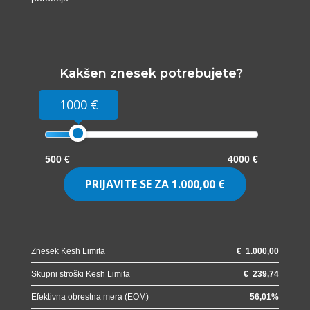
Kakšen znesek potrebujete?
1000 €
500 €
4000 €
PRIJAVITE SE ZA
1.000,00 €
Znesek Kesh Limita
€
1.000,00
Skupni stroški Kesh Limita
€
239,74
Efektivna obrestna mera (EOM)
56,01
%