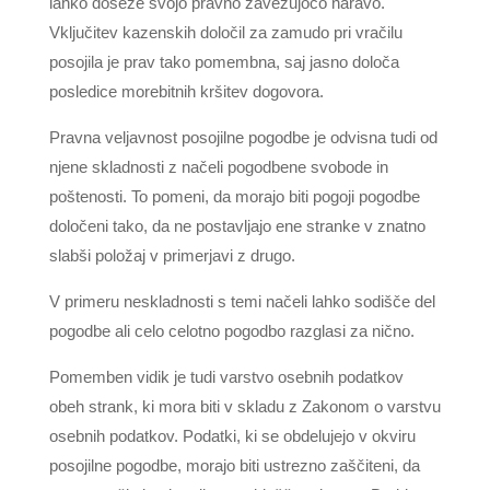
lahko doseže svojo pravno zavezujočo naravo.
Vključitev kazenskih določil za zamudo pri vračilu
posojila je prav tako pomembna, saj jasno določa
posledice morebitnih kršitev dogovora.
Pravna veljavnost posojilne pogodbe je odvisna tudi od
njene skladnosti z načeli pogodbene svobode in
poštenosti. To pomeni, da morajo biti pogoji pogodbe
določeni tako, da ne postavljajo ene stranke v znatno
slabši položaj v primerjavi z drugo.
V primeru neskladnosti s temi načeli lahko sodišče del
pogodbe ali celo celotno pogodbo razglasi za nično.
Pomemben vidik je tudi varstvo osebnih podatkov
obeh strank, ki mora biti v skladu z Zakonom o varstvu
osebnih podatkov. Podatki, ki se obdelujejo v okviru
posojilne pogodbe, morajo biti ustrezno zaščiteni, da