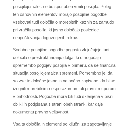
posojilojemalec ne bo sposoben vrniti posojila. Poleg
teh osnovnih elementov morajo posojilne pogodbe
vsebovati tudi določila o morebitnih kaznih za zamudo
pri vračilu posojila, ki jasno določajo posledice
neupoštevanja dogovorjenih rokov.
Sodobne posojilne pogodbe pogosto vključujejo tudi
določila o prestrukturiranju dolga, ki omogočajo
spremembo pogojev posojila v primeru, da se finančna
situacija posojilojemalca spremeni. Pomembno je, da
so vse te določbe jasno in natančno zapisane, da bi se
izognili morebitnim nesporazumom ali pravnim sporom
v prihodnosti. Pogodba mora biti tudi sklenjena v pisni
obliki in podpisana s strani obeh strank, kar daje
dokumentu pravno veljavnost.
Vsa ta določila in elementi so ključni za zagotavljanje