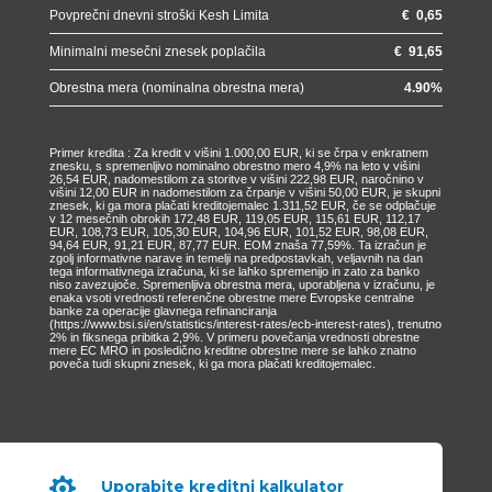
Povprečni dnevni stroški Kesh Limita
€
0,65
Minimalni mesečni znesek poplačila
€
91,65
Obrestna mera (nominalna obrestna mera)
4.90
%
Primer kredita : Za kredit v višini 1.000,00 EUR, ki se črpa v enkratnem
znesku, s spremenljivo nominalno obrestno mero 4,9% na leto v višini
26,54 EUR, nadomestilom za storitve v višini 222,98 EUR, naročnino v
višini 12,00 EUR in nadomestilom za črpanje v višini 50,00 EUR, je skupni
znesek, ki ga mora plačati kreditojemalec 1.311,52 EUR, če se odplačuje
v 12 mesečnih obrokih 172,48 EUR, 119,05 EUR, 115,61 EUR, 112,17
EUR, 108,73 EUR, 105,30 EUR, 104,96 EUR, 101,52 EUR, 98,08 EUR,
94,64 EUR, 91,21 EUR, 87,77 EUR. EOM znaša 77,59%. Ta izračun je
zgolj informativne narave in temelji na predpostavkah, veljavnih na dan
tega informativnega izračuna, ki se lahko spremenijo in zato za banko
niso zavezujoče. Spremenljiva obrestna mera, uporabljena v izračunu, je
enaka vsoti vrednosti referenčne obrestne mere Evropske centralne
banke za operacije glavnega refinanciranja
(https://www.bsi.si/en/statistics/interest-rates/ecb-interest-rates), trenutno
2% in fiksnega pribitka 2,9%. V primeru povečanja vrednosti obrestne
mere EC MRO in posledično kreditne obrestne mere se lahko znatno
poveča tudi skupni znesek, ki ga mora plačati kreditojemalec.

Uporabite kreditni kalkulator