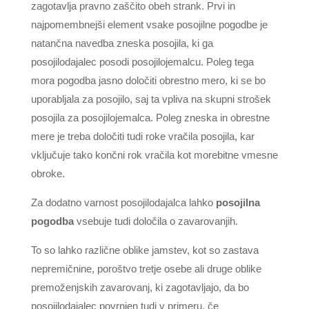
zagotavlja pravno zaščito obeh strank. Prvi in
najpomembnejši element vsake posojilne pogodbe je
natančna navedba zneska posojila, ki ga
posojilodajalec posodi posojilojemalcu. Poleg tega
mora pogodba jasno določiti obrestno mero, ki se bo
uporabljala za posojilo, saj ta vpliva na skupni strošek
posojila za posojilojemalca. Poleg zneska in obrestne
mere je treba določiti tudi roke vračila posojila, kar
vključuje tako končni rok vračila kot morebitne vmesne
obroke.
Za dodatno varnost posojilodajalca lahko
posojilna
pogodba
vsebuje tudi določila o zavarovanjih.
To so lahko različne oblike jamstev, kot so zastava
nepremičnine, poroštvo tretje osebe ali druge oblike
premoženjskih zavarovanj, ki zagotavljajo, da bo
posojilodajalec povrnjen tudi v primeru, če