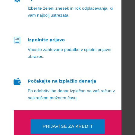
Izberite želeni znesek in rok odplačevanja, ki
vam najbolj ustrezata.
h
Izpolnite prijavo
Vnesite zahtevane podatke v spletni prijavni
obrazec.

Počakajte na izplačilo denarja
Po odobritvi bo denar izplačan na vaš račun v
najkrajšem možnem času.
PRIJAVI SE ZA KREDIT