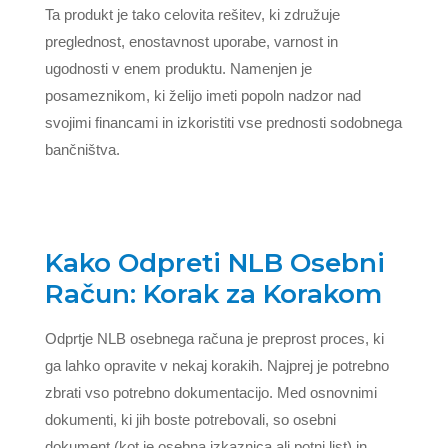
Ta produkt je tako celovita rešitev, ki združuje
preglednost, enostavnost uporabe, varnost in
ugodnosti v enem produktu. Namenjen je
posameznikom, ki želijo imeti popoln nadzor nad
svojimi financami in izkoristiti vse prednosti sodobnega
bančništva.
Kako Odpreti NLB Osebni
Račun: Korak za Korakom
Odprtje NLB osebnega računa je preprost proces, ki
ga lahko opravite v nekaj korakih. Najprej je potrebno
zbrati vso potrebno dokumentacijo. Med osnovnimi
dokumenti, ki jih boste potrebovali, so osebni
dokument (kot je osebna izkaznica ali potni list) in