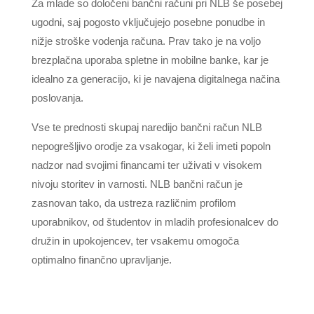
Za mlade so določeni bančni računi pri NLB še posebej
ugodni, saj pogosto vključujejo posebne ponudbe in
nižje stroške vodenja računa. Prav tako je na voljo
brezplačna uporaba spletne in mobilne banke, kar je
idealno za generacijo, ki je navajena digitalnega načina
poslovanja.
Vse te prednosti skupaj naredijo bančni račun NLB
nepogrešljivo orodje za vsakogar, ki želi imeti popoln
nadzor nad svojimi financami ter uživati v visokem
nivoju storitev in varnosti. NLB bančni račun je
zasnovan tako, da ustreza različnim profilom
uporabnikov, od študentov in mladih profesionalcev do
družin in upokojencev, ter vsakemu omogoča
optimalno finančno upravljanje.