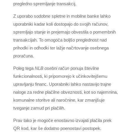
pregledno spremljanje transakcij.
Z uporabo sodobne spletne in mobilne banke lahko
uporabniki kadar koli dostopajo do svojih računov,
spremljajo stanje in prejemajo obvestila o pomembnih
transakcijah. To omogoča boljšo preglednost nad
prihodki in odhodki ter lažje načrtovanje osebnega
proračuna.
Poleg tega
NLB osebni račun
ponuja številne
funkcionalnosti, ki pripomorejo k učinkovitejšemu
upravljanju financ. Uporabniki lahko nastavijo trajne
naloge za redne plačilne obveznosti, kot so najemnina,
komunalne storitve ali naročnine, kar zmanjšuje
tveganje zamud pri plačilih.
Prav tako je mogoče enostavno izvajati plačila prek
QR kod, kar še dodatno poenostavi postopek.