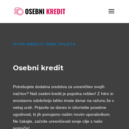
HITRI KREDITI PREK SPLETA
Osebni kredit
Potrebujete dodatna sredstva za uresničitev svojih
načrtov? Naš osebni kredit je popolna rešitev! Z hitro in
enostavno odobritvijo lahko imate denar na računu že v
nekaj urah. Prijavite se danes in izkoristite posebne
ugodnosti, ki jih ponujamo našim novim uporabnikom.
Ne čakajte, začnite uresničevati svoje cilje z našo
pomočjo!