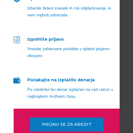
Izberite želeni znesek in rok odplačevanja, ki
vam najbolj ustrezata.
h
Izpolnite prijavo
Vnesite zahtevane podatke v spletni prijavni
obrazec.

Počakajte na izplačilo denarja
Po odobritvi bo denar izplačan na vaš račun v
najkrajšem možnem času.
PRIJAVI SE ZA KREDIT