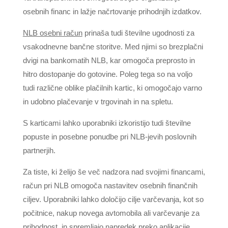
osebnih financ in lažje načrtovanje prihodnjih izdatkov.
NLB osebni račun
prinaša tudi številne ugodnosti za
vsakodnevne bančne storitve. Med njimi so brezplačni
dvigi na bankomatih NLB, kar omogoča preprosto in
hitro dostopanje do gotovine. Poleg tega so na voljo
tudi različne oblike plačilnih kartic, ki omogočajo varno
in udobno plačevanje v trgovinah in na spletu.
S karticami lahko uporabniki izkoristijo tudi številne
popuste in posebne ponudbe pri NLB-jevih poslovnih
partnerjih.
Za tiste, ki želijo še več nadzora nad svojimi financami,
račun pri NLB omogoča nastavitev osebnih finančnih
ciljev. Uporabniki lahko določijo cilje varčevanja, kot so
počitnice, nakup novega avtomobila ali varčevanje za
prihodnost, in spremljajo napredek preko aplikacije.