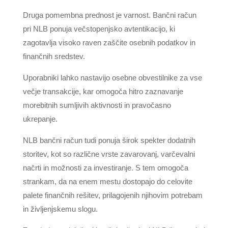
Druga pomembna prednost je varnost. Bančni račun
pri NLB ponuja večstopenjsko avtentikacijo, ki
zagotavlja visoko raven zaščite osebnih podatkov in
finančnih sredstev.
Uporabniki lahko nastavijo osebne obvestilnike za vse
večje transakcije, kar omogoča hitro zaznavanje
morebitnih sumljivih aktivnosti in pravočasno
ukrepanje.
NLB bančni račun tudi ponuja širok spekter dodatnih
storitev, kot so različne vrste zavarovanj, varčevalni
načrti in možnosti za investiranje. S tem omogoča
strankam, da na enem mestu dostopajo do celovite
palete finančnih rešitev, prilagojenih njihovim potrebam
in življenjskemu slogu.