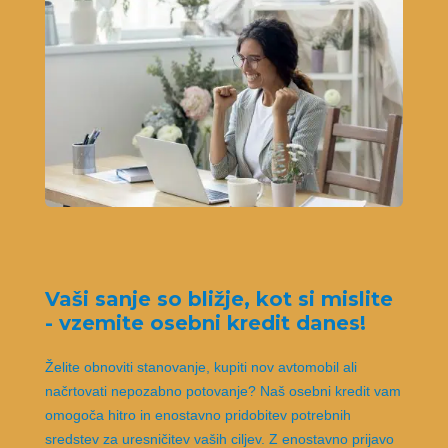
Vaši sanje so bližje, kot si mislite
- vzemite osebni kredit danes!
Želite obnoviti stanovanje, kupiti nov avtomobil ali
načrtovati nepozabno potovanje? Naš osebni kredit vam
omogoča hitro in enostavno pridobitev potrebnih
sredstev za uresničitev vaših ciljev. Z enostavno prijavo