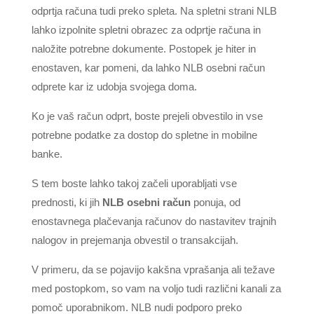
odprtja računa tudi preko spleta. Na spletni strani NLB
lahko izpolnite spletni obrazec za odprtje računa in
naložite potrebne dokumente. Postopek je hiter in
enostaven, kar pomeni, da lahko NLB osebni račun
odprete kar iz udobja svojega doma.
Ko je vaš račun odprt, boste prejeli obvestilo in vse
potrebne podatke za dostop do spletne in mobilne
banke.
S tem boste lahko takoj začeli uporabljati vse
prednosti, ki jih
NLB osebni račun
ponuja, od
enostavnega plačevanja računov do nastavitev trajnih
nalogov in prejemanja obvestil o transakcijah.
V primeru, da se pojavijo kakšna vprašanja ali težave
med postopkom, so vam na voljo tudi različni kanali za
pomoč uporabnikom. NLB nudi podporo preko