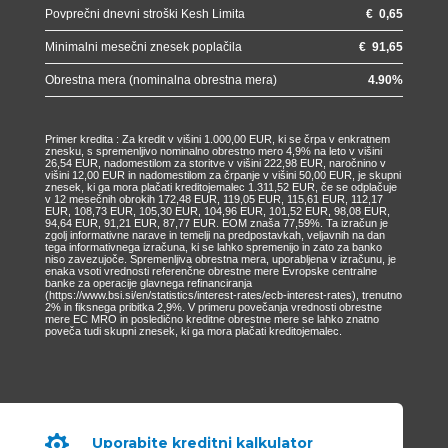
Povprečni dnevni stroški Kesh Limita
€
0,65
Minimalni mesečni znesek poplačila
€
91,65
Obrestna mera (nominalna obrestna mera)
4.90
%
Primer kredita : Za kredit v višini 1.000,00 EUR, ki se črpa v enkratnem
znesku, s spremenljivo nominalno obrestno mero 4,9% na leto v višini
26,54 EUR, nadomestilom za storitve v višini 222,98 EUR, naročnino v
višini 12,00 EUR in nadomestilom za črpanje v višini 50,00 EUR, je skupni
znesek, ki ga mora plačati kreditojemalec 1.311,52 EUR, če se odplačuje
v 12 mesečnih obrokih 172,48 EUR, 119,05 EUR, 115,61 EUR, 112,17
EUR, 108,73 EUR, 105,30 EUR, 104,96 EUR, 101,52 EUR, 98,08 EUR,
94,64 EUR, 91,21 EUR, 87,77 EUR. EOM znaša 77,59%. Ta izračun je
zgolj informativne narave in temelji na predpostavkah, veljavnih na dan
tega informativnega izračuna, ki se lahko spremenijo in zato za banko
niso zavezujoče. Spremenljiva obrestna mera, uporabljena v izračunu, je
enaka vsoti vrednosti referenčne obrestne mere Evropske centralne
banke za operacije glavnega refinanciranja
(https://www.bsi.si/en/statistics/interest-rates/ecb-interest-rates), trenutno
2% in fiksnega pribitka 2,9%. V primeru povečanja vrednosti obrestne
mere EC MRO in posledično kreditne obrestne mere se lahko znatno
poveča tudi skupni znesek, ki ga mora plačati kreditojemalec.

Uporabite kreditni kalkulator