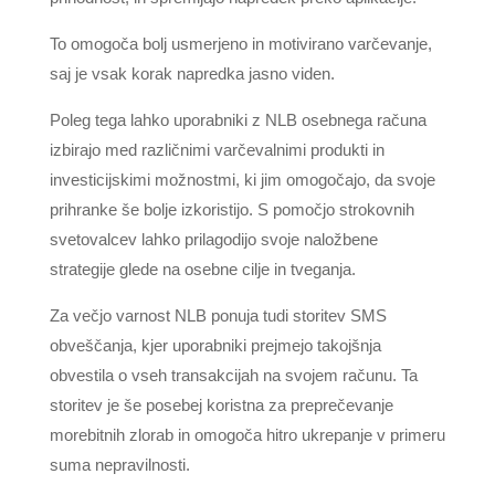
To omogoča bolj usmerjeno in motivirano varčevanje,
saj je vsak korak napredka jasno viden.
Poleg tega lahko uporabniki z NLB osebnega računa
izbirajo med različnimi varčevalnimi produkti in
investicijskimi možnostmi, ki jim omogočajo, da svoje
prihranke še bolje izkoristijo. S pomočjo strokovnih
svetovalcev lahko prilagodijo svoje naložbene
strategije glede na osebne cilje in tveganja.
Za večjo varnost NLB ponuja tudi storitev SMS
obveščanja, kjer uporabniki prejmejo takojšnja
obvestila o vseh transakcijah na svojem računu. Ta
storitev je še posebej koristna za preprečevanje
morebitnih zlorab in omogoča hitro ukrepanje v primeru
suma nepravilnosti.