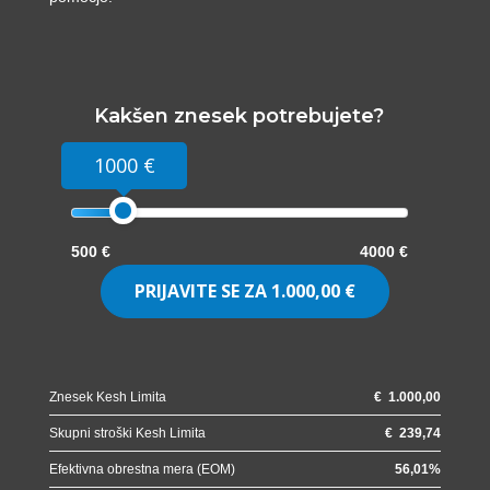
Kakšen znesek potrebujete?
1000 €
500 €
4000 €
PRIJAVITE SE ZA
1.000,00 €
Znesek Kesh Limita
€
1.000,00
Skupni stroški Kesh Limita
€
239,74
Efektivna obrestna mera (EOM)
56,01
%