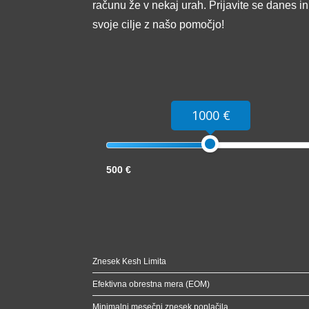
računu že v nekaj urah. Prijavite se danes i
svoje cilje z našo pomočjo!
1000 €
500 €
Znesek Kesh Limita
Efektivna obrestna mera (EOM)
Minimalni mesečni znesek poplačila