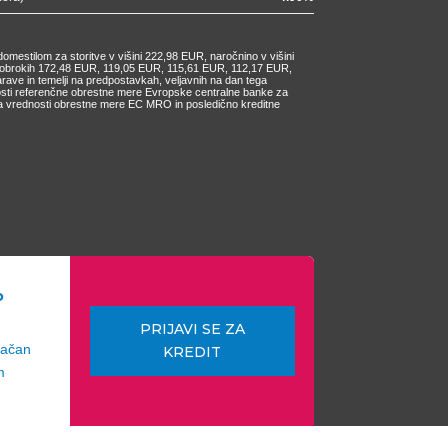
omestilom za storitve v višini 222,98 EUR, naročnino v višini
ih obrokih 172,48 EUR, 119,05 EUR, 115,61 EUR, 112,17 EUR,
e in temelji na predpostavkah, veljavnih na dan tega
nosti referenčne obrestne mere Evropske centralne banke za
čanja vrednosti obrestne mere EC MRO in posledično kreditne
o
PRIJAVI SE ZA
lačan
KREDIT
m