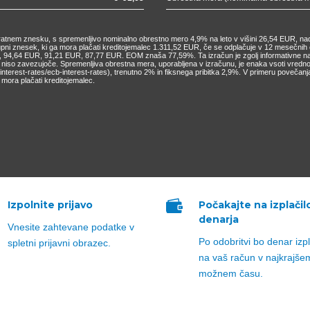
nkratnem znesku, s spremenljivo nominalno obrestno mero 4,9% na leto v višini 26,54 EUR, nad
kupni znesek, ki ga mora plačati kreditojemalec 1.311,52 EUR, če se odplačuje v 12 mesečn
4,64 EUR, 91,21 EUR, 87,77 EUR. EOM znaša 77,59%. Ta izračun je zgolj informativne narav
o niso zavezujoče. Spremenljiva obrestna mera, uporabljena v izračunu, je enaka vsoti vred
cs/interest-rates/ecb-interest-rates), trenutno 2% in fiksnega pribitka 2,9%. V primeru pove
mora plačati kreditojemalec.

Izpolnite prijavo
Počakajte na izplačil
denarja
Vnesite zahtevane podatke v
Po odobritvi bo denar izp
spletni prijavni obrazec.
na vaš račun v najkrajše
možnem času.