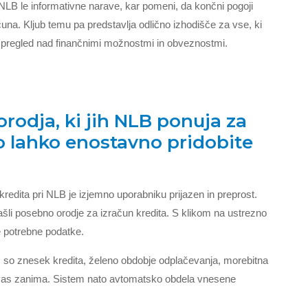
i NLB le informativne narave, kar pomeni, da končni pogoji
una. Kljub temu pa predstavlja odlično izhodišče za vse, ki
i pregled nad finančnimi možnostmi in obveznostmi.
rodja, ki jih NLB ponuja za
ko lahko enostavno pridobite
redita pri NLB je izjemno uporabniku prijazen in preprost.
ašli posebno orodje za izračun kredita. S klikom na ustrezno
 potrebne podatke.
i, so znesek kredita, želeno obdobje odplačevanja, morebitna
 vas zanima. Sistem nato avtomatsko obdela vnesene