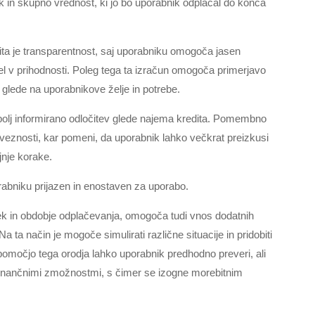
 in skupno vrednost, ki jo bo uporabnik odplačal do konca
ita je transparentnost, saj uporabniku omogoča jasen
el v prihodnosti. Poleg tega ta izračun omogoča primerjavo
v glede na uporabnikove želje in potrebe.
bolj informirano odločitev glede najema kredita. Pomembno
bveznosti, kar pomeni, da uporabnik lahko večkrat preizkusi
jnje korake.
rabniku prijazen in enostaven za uporabo.
ek in obdobje odplačevanja, omogoča tudi vnos dodatnih
a ta način je mogoče simulirati različne situacije in pridobiti
pomočjo tega orodja lahko uporabnik predhodno preveri, ali
i finančnimi zmožnostmi, s čimer se izogne morebitnim