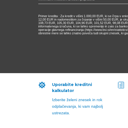
Primer kredita : Za kredit v višini 1.000,00 EUR, ki se črpa v e
12,00 EUR in nadomestilom za črpanje v višini 50,00 EUR, je s
108,73 EUR, 105,30 EUR, 104,96 EUR, 101,52 EUR, 98,08 EUR, 9
informativnega izračuna, ki se lahko spremenijo in zato za bank
operacije glavnega refinanciranja (https://www.bsi.si/en/statisti
obrestne mere se lahko znatno poveča tudi skupni znesek, ki ga 

h
Uporabite kreditni
kalkulator
Izberite želeni znesek in rok
odplačevanja, ki vam najbolj
ustrezata.