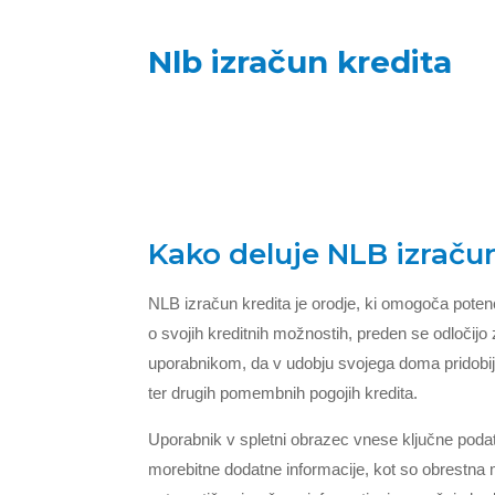
Nlb izračun kredita
Kako deluje NLB izraču
NLB izračun kredita je orodje, ki omogoča poten
o svojih kreditnih možnostih, preden se odloči
uporabnikom, da v udobju svojega doma pridobij
ter drugih pomembnih pogojih kredita.
Uporabnik v spletni obrazec vnese ključne podat
morebitne dodatne informacije, kot so obrestna 