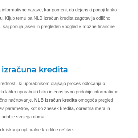
a informativne narave, kar pomeni, da dejanski pogoji lahko
unu. Kljub temu pa NLB izračun kredita zagotavlja odlično
ta, saj ponuja jasen in pregleden vpogled v možne finančne
izračuna kredita
rednosti, ki uporabnikom olajšajo proces odločanja o
da lahko uporabniki hitro in enostavno pridobijo informativne
nčno načrtovanje.
NLB izračun kredita
omogoča pregled
tev parametrov, kot so znesek kredita, obrestna mera in
ti udobje svojega doma.
p k iskanju optimalne kreditne rešitve.