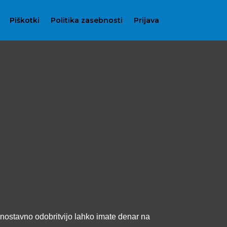
Piškotki
Politika zasebnosti
Prijava
 enostavno odobritvijo lahko imate denar na