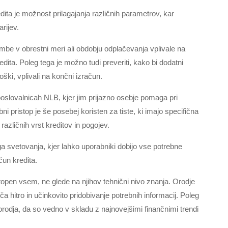
ta je možnost prilagajanja različnih parametrov, kar
rijev.
be v obrestni meri ali obdobju odplačevanja vplivale na
ita. Poleg tega je možno tudi preveriti, kako bi dodatni
oški, vplivali na končni izračun.
 poslovalnicah NLB, kjer jim prijazno osebje pomaga pri
ni pristop je še posebej koristen za tiste, ki imajo specifična
različnih vrst kreditov in pogojev.
 svetovanja, kjer lahko uporabniki dobijo vse potrebne
čun kredita.
topen vsem, ne glede na njihov tehnični nivo znanja. Orodje
a hitro in učinkovito pridobivanje potrebnih informacij. Poleg
rodja, da so vedno v skladu z najnovejšimi finančnimi trendi