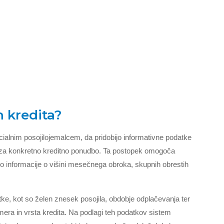
n kredita?
cialnim posojilojemalcem, da pridobijo informativne podatke
jo za konkretno kreditno ponudbo. Ta postopek omogoča
o informacije o višini mesečnega obroka, skupnih obrestih
ke, kot so želen znesek posojila, obdobje odplačevanja ter
mera in vrsta kredita. Na podlagi teh podatkov sistem