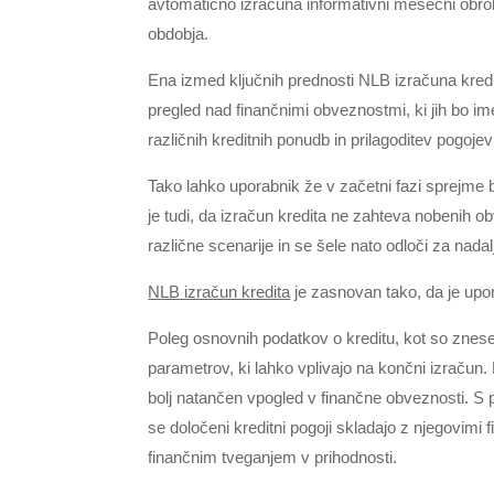
avtomatično izračuna informativni mesečni obrok
obdobja.
Ena izmed ključnih prednosti NLB izračuna kred
pregled nad finančnimi obveznostmi, ki jih bo im
različnih kreditnih ponudb in prilagoditev pogoje
Tako lahko uporabnik že v začetni fazi sprejme 
je tudi, da izračun kredita ne zahteva nobenih o
različne scenarije in se šele nato odloči za nadal
NLB izračun kredita
je zasnovan tako, da je upo
Poleg osnovnih podatkov o kreditu, kot so znes
parametrov, ki lahko vplivajo na končni izračun. N
bolj natančen vpogled v finančne obveznosti. S 
se določeni kreditni pogoji skladajo z njegovim
finančnim tveganjem v prihodnosti.