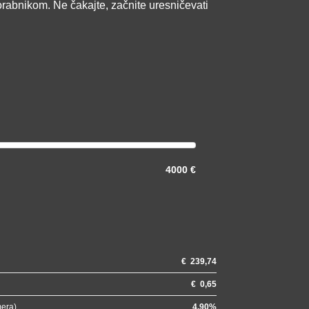
orabnikom. Ne čakajte, začnite uresničevati
4000 €
€
239,74
€
0,65
mera)
4.90
%