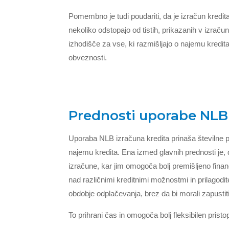
Pomembno je tudi poudariti, da je izračun kredit
nekoliko odstopajo od tistih, prikazanih v izrač
izhodišče za vse, ki razmišljajo o najemu kredi
obveznosti.
Prednosti uporabe NLB 
Uporaba NLB izračuna kredita prinaša številne p
najemu kredita. Ena izmed glavnih prednosti je, 
izračune, kar jim omogoča bolj premišljeno fina
nad različnimi kreditnimi možnostmi in prilagodi
obdobje odplačevanja, brez da bi morali zapusti
To prihrani čas in omogoča bolj fleksibilen pristo