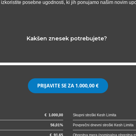
n izkoristite posebne ugodnosti, ki jih ponujamo našim novim up
Kakšen znesek potrebujete?
PRIJAVITE SE ZA
1.000,00 €
€
1.000,00
Skupni stroški Kesh Limita
56,01
%
Povprečni dnevni stroški Kesh Limita
€
91,65
Obrestna mera (nominalna obrestna 