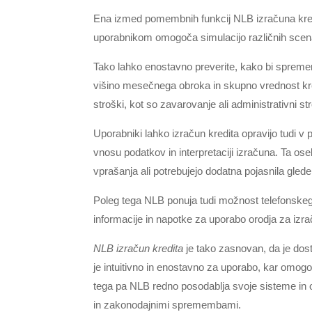
Ena izmed pomembnih funkcij NLB izračuna kredi
uporabnikom omogoča simulacijo različnih scena
Tako lahko enostavno preverite, kako bi spremem
višino mesečnega obroka in skupno vrednost kred
stroški, kot so zavarovanje ali administrativni str
Uporabniki lahko izračun kredita opravijo tudi v
vnosu podatkov in interpretaciji izračuna. Ta oseb
vprašanja ali potrebujejo dodatna pojasnila glede 
Poleg tega NLB ponuja tudi možnost telefonskega
informacije in napotke za uporabo orodja za izra
NLB izračun kredita
je tako zasnovan, da je dos
je intuitivno in enostavno za uporabo, kar omogoč
tega pa NLB redno posodablja svoje sisteme in o
in zakonodajnimi spremembami.