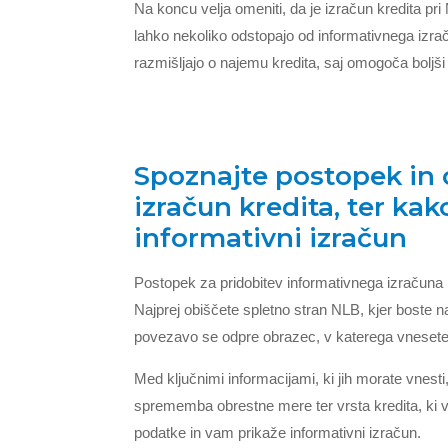
Na koncu velja omeniti, da je izračun kredita pr
lahko nekoliko odstopajo od informativnega izrač
razmišljajo o najemu kredita, saj omogoča boljš
Spoznajte postopek in o
izračun kredita, ter ka
informativni izračun
Postopek za pridobitev informativnega izračuna k
Najprej obiščete spletno stran NLB, kjer boste n
povezavo se odpre obrazec, v katerega vnesete
Med ključnimi informacijami, ki jih morate vnest
sprememba obrestne mere ter vrsta kredita, ki
podatke in vam prikaže informativni izračun.