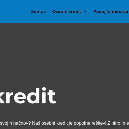
Domov
Osebni kredit
Posojilo denarja
kredit
svojih načrtov? Naš osebni kredit je popolna rešitev! Z hitro in