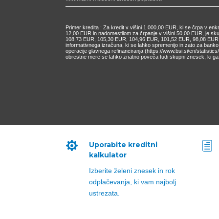
Primer kredita : Za kredit v višini 1.000,00 EUR, ki se črpa v e
12,00 EUR in nadomestilom za črpanje v višini 50,00 EUR, je s
108,73 EUR, 105,30 EUR, 104,96 EUR, 101,52 EUR, 98,08 EUR, 9
informativnega izračuna, ki se lahko spremenijo in zato za bank
operacije glavnega refinanciranja (https://www.bsi.si/en/statisti
obrestne mere se lahko znatno poveča tudi skupni znesek, ki ga 

h
Uporabite kreditni
kalkulator
Izberite želeni znesek in rok
odplačevanja, ki vam najbolj
ustrezata.