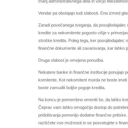
manj administrativnega dela in večjo fleksibilnos
Vendar pa obstajajo tudi slabosti. Ena izmed gla
Zaradi povečanega tveganja, da posojilodajalec
kredite za nekomitente pogosto višje v primerjav
stroške kredita. Poleg tega, ker posojilodajale
finančne dokumente ali zavarovanja, kar lahko p
Druga slabost je omejena ponudba.
Nekatere banke in finančne institucije ponujajo
komitente. Kot nekomitent morda ne boste imeli
boste zamudili boljše pogoje kredita.
Na koncu je pomembno omeniti še, da lahko kred
Čeprav vam lahko omogočijo dostop do potrebnih
pridobivanja pomenijo dodatne finančne pritiske. 
raziščete vse možnosti in se posvetujete s fina