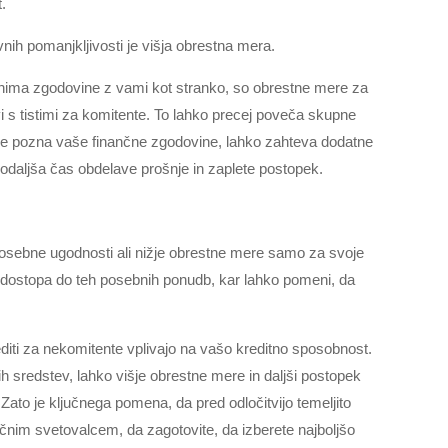
t.
vnih pomanjkljivosti je višja obrestna mera.
 nima zgodovine z vami kot stranko, so obrestne mere za
i s tistimi za komitente. To lahko precej poveča skupne
c ne pozna vaše finančne zgodovine, lahko zahteva dodatne
odaljša čas obdelave prošnje in zaplete postopek.
 posebne ugodnosti ali nižje obrestne mere samo za svoje
 dostopa do teh posebnih ponudb, kar lahko pomeni, da
iti za nekomitente vplivajo na vašo kreditno sposobnost.
 sredstev, lahko višje obrestne mere in daljši postopek
Zato je ključnega pomena, da pred odločitvijo temeljito
nčnim svetovalcem, da zagotovite, da izberete najboljšo