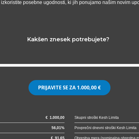
n izkoristite posebne ugodnosti, ki jih ponujamo našim novim up
Kakšen znesek potrebujete?
PRIJAVITE SE ZA
1.000,00 €
€
1.000,00
Skupni stroški Kesh Limita
56,01
%
Povprečni dnevni stroški Kesh Limita
€
91,65
Obrestna mera (nominalna obrestna 