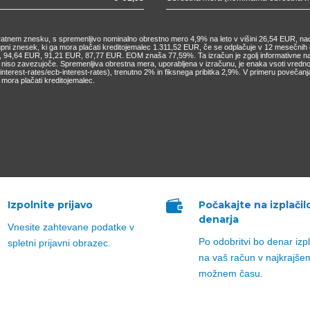
nkratnem znesku, s spremenljivo nominalno obrestno mero 4,9% na leto v višini 26,54 EUR, nad
kupni znesek, ki ga mora plačati kreditojemalec 1.311,52 EUR, če se odplačuje v 12 mesečn
4,64 EUR, 91,21 EUR, 87,77 EUR. EOM znaša 77,59%. Ta izračun je zgolj informativne narav
o niso zavezujoče. Spremenljiva obrestna mera, uporabljena v izračunu, je enaka vsoti vred
cs/interest-rates/ecb-interest-rates), trenutno 2% in fiksnega pribitka 2,9%. V primeru pove
mora plačati kreditojemalec.

Izpolnite prijavo
Počakajte na izplačil
denarja
Vnesite zahtevane podatke v
Po odobritvi bo denar izp
spletni prijavni obrazec.
na vaš račun v najkrajše
možnem času.