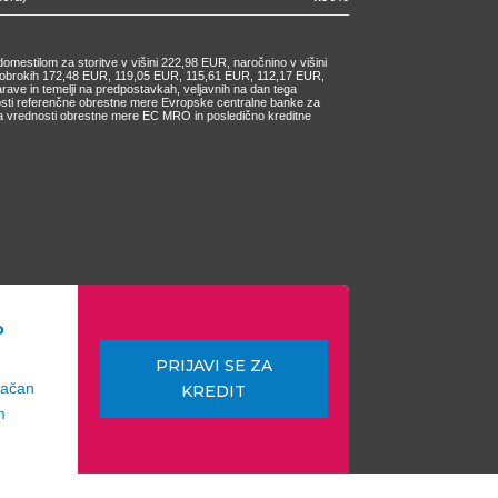
omestilom za storitve v višini 222,98 EUR, naročnino v višini
ih obrokih 172,48 EUR, 119,05 EUR, 115,61 EUR, 112,17 EUR,
e in temelji na predpostavkah, veljavnih na dan tega
nosti referenčne obrestne mere Evropske centralne banke za
čanja vrednosti obrestne mere EC MRO in posledično kreditne
o
PRIJAVI SE ZA
lačan
KREDIT
m