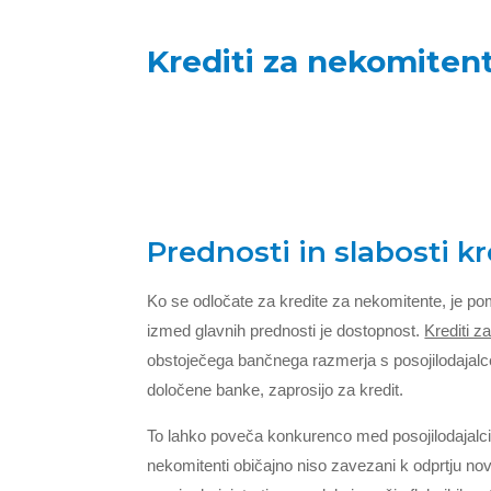
Krediti za nekomiten
Prednosti in slabosti k
Ko se odločate za kredite za nekomitente, je po
izmed glavnih prednosti je dostopnost.
Krediti z
obstoječega bančnega razmerja s posojilodajalce
določene banke, zaprosijo za kredit.
To lahko poveča konkurenco med posojilodajalci
nekomitenti običajno niso zavezani k odprtju no