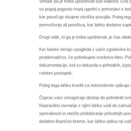
Vendar pa je treba upoštevati tudi slabosti. Ena 
so pogoji pogosto manj ugodni v primerjavi s tisti
kar povečuje skupne stroške posojila. Poleg teg
premoženja ali poroštva, kar lahko dodatno zaple
Drugi vidik, ki ga je treba upoštevati, je čas obd
Ker banke nimajo vpogleda v vašo zgodovino kot s
problematično, če potrebujete sredstva hitro. Po
dokumentacijo, kot so dokazila o prihodkih, izpisi
celoten postopek.
Poleg tega lahko
krediti za nekomitente
vplivajo
Čeprav vam omogočajo dostop do potrebnih sredste
Nepravilno ravnanje z njimi lahko vodi do zamud
sposobnost in otežilo pridobivanje prihodnjih posoj
dodatno finančno breme, kar lahko vpliva na va