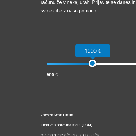
računu že v nekaj urah. Prijavite se danes i
svoje cilje z našo pomočjo!
1000 €
500 €
Znesek Kesh Limita
Efektivna obrestna mera (EOM)
Minimalni mesečni znesek poplačila