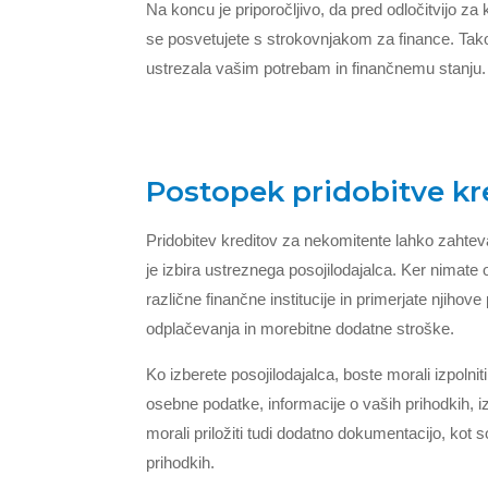
Na koncu je priporočljivo, da pred odločitvijo za
se posvetujete s strokovnjakom za finance. Tako b
ustrezala vašim potrebam in finančnemu stanju.
Postopek pridobitve kr
Pridobitev kreditov za nekomitente lahko zahtev
je izbira ustreznega posojilodajalca. Ker nimat
različne finančne institucije in primerjate njiho
odplačevanja in morebitne dodatne stroške.
Ko izberete posojilodajalca, boste morali izpoln
osebne podatke, informacije o vaših prihodkih, iz
morali priložiti tudi dodatno dokumentacijo, kot so
prihodkih.