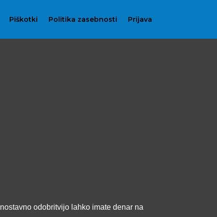
Piškotki
Politika zasebnosti
Prijava
 enostavno odobritvijo lahko imate denar na