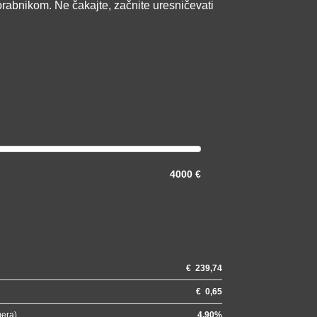
orabnikom. Ne čakajte, začnite uresničevati
4000 €
€
239,74
€
0,65
mera)
4.90
%