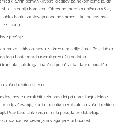
izmed glavnih pomanjkljivosti kreditov za nekomitente je, da
mi, ki jih dobijo komitenti. Obrestne mere so običajno višje,
a lahko banke zahtevajo dodatne varnosti, kot so zastava
te situacijo.
elave prošnje.
tranke, lahko zahteva za kredit traja dlje časa. To je lahko
leg tega boste morda morali predložiti dodatno
 transakcij ali druga finančna poročila, kar lahko podaljša
 na vašo kreditno oceno.
v, boste morali biti zelo previdni pri upravljanju dolgov.
 pri odplačevanju, kar bo negativno vplivalo na vašo kreditno
il. Prav tako lahko višji stroški posojila predstavljajo
šo zmožnost varčevanja in vlaganja v prihodnost.