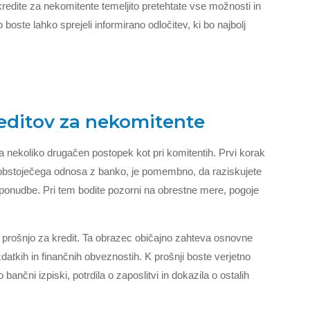
 kredite za nekomitente temeljito pretehtate vse možnosti in
oste lahko sprejeli informirano odločitev, ki bo najbolj
editov za nekomitente
a nekoliko drugačen postopek kot pri komitentih. Prvi korak
e obstoječega odnosa z banko, je pomembno, da raziskujete
ve ponudbe. Pri tem bodite pozorni na obrestne mere, pogoje
iti prošnjo za kredit. Ta obrazec običajno zahteva osnovne
datkih in finančnih obveznostih. K prošnji boste verjetno
 bančni izpiski, potrdila o zaposlitvi in dokazila o ostalih