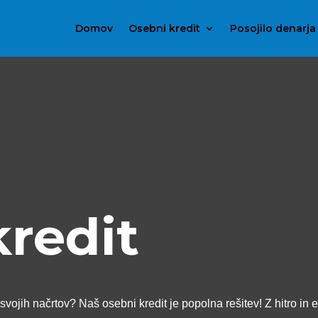
Domov
Osebni kredit
Posojilo denarja
kredit
svojih načrtov? Naš osebni kredit je popolna rešitev! Z hitro in