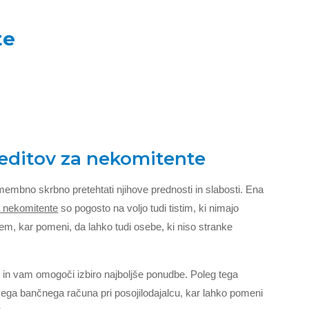
te
reditov za nekomitente
membno skrbno pretehtati njihove prednosti in slabosti. Ena
a nekomitente
so pogosto na voljo tudi tistim, ki nimajo
m, kar pomeni, da lahko tudi osebe, ki niso stranke
 in vam omogoči izbiro najboljše ponudbe. Poleg tega
vega bančnega računa pri posojilodajalcu, kar lahko pomeni