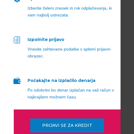
Izberite želeni znesek in rok odplačevanja, ki
vam najbolj ustrezata.
h
Izpolnite prijavo
Vnesite zahtevane podatke v spletni prijavni
obrazec.

Počakajte na izplačilo denarja
Po odobritvi bo denar izplačan na vaš račun v
najkrajšem možnem času.
PRIJAVI SE ZA KREDIT