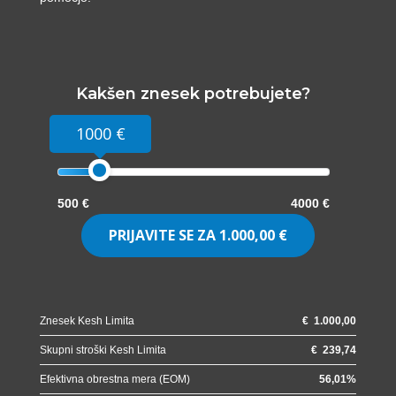
Kakšen znesek potrebujete?
1000 €
500 €
4000 €
PRIJAVITE SE ZA
1.000,00 €
Znesek Kesh Limita
€
1.000,00
Skupni stroški Kesh Limita
€
239,74
Efektivna obrestna mera (EOM)
56,01
%