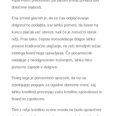
Kljub vsem prednostim pa takšen kredit prinaša tudi
določene slabosti.
Ena izmed glavnih je, da se čas odplačevanja
dolgoročno podaljša, kar lahko pomeni, da boste na
koncu plačali več obresti, tudi če je mesečni obrok
nižji. Prav tako, čeprav konsolidacija dolgov lahko
prinese kratkoročno olajšanje, ne reši temeljnih težav
slabega finančnega upravljanja. Če posameznik
nadaljuje z neodgovornim trošenjem, lahko hitro
ponovno zapade v dolgove.
Poleg tega je pomembno opozoriti, da vsi ne
izpolnjujejo pogojev za ugodne obrestne mere, saj
lahko kreditorji preverjajo vašo kreditno sposobnost in
finančno zgodovino.
Tisti z nižjo kreditno oceno morda ne bodo upravičeni