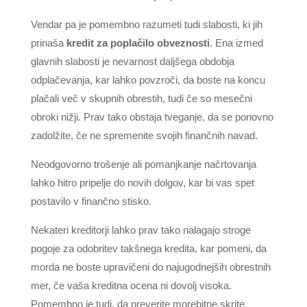
Vendar pa je pomembno razumeti tudi slabosti, ki jih
prinaša
kredit za poplačilo obveznosti
. Ena izmed
glavnih slabosti je nevarnost daljšega obdobja
odplačevanja, kar lahko povzroči, da boste na koncu
plačali več v skupnih obrestih, tudi če so mesečni
obroki nižji. Prav tako obstaja tveganje, da se ponovno
zadolžite, če ne spremenite svojih finančnih navad.
Neodgovorno trošenje ali pomanjkanje načrtovanja
lahko hitro pripelje do novih dolgov, kar bi vas spet
postavilo v finančno stisko.
Nekateri kreditorji lahko prav tako nalagajo stroge
pogoje za odobritev takšnega kredita, kar pomeni, da
morda ne boste upravičeni do najugodnejših obrestnih
mer, če vaša kreditna ocena ni dovolj visoka.
Pomembno je tudi, da preverite morebitne skrite