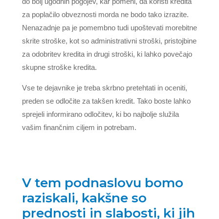
do bolj ugodnih pogojev, kar pomeni, da koristi kredita
za poplačilo obveznosti morda ne bodo tako izrazite.
Nenazadnje pa je pomembno tudi upoštevati morebitne
skrite stroške, kot so administrativni stroški, pristojbine
za odobritev kredita in drugi stroški, ki lahko povečajo
skupne stroške kredita.
Vse te dejavnike je treba skrbno pretehtati in oceniti,
preden se odločite za takšen kredit. Tako boste lahko
sprejeli informirano odločitev, ki bo najbolje služila
vašim finančnim ciljem in potrebam.
V tem podnaslovu bomo
raziskali, kakšne so
prednosti in slabosti, ki jih