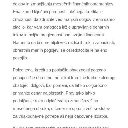
dolgov in zmanjšanju mesečnih finančnih obremenitev.
Ena izmed ključnih prednosti takšnega kredita je
zmožnost, da združite več manjših dolgov v eno samo
plačilo, kar vam omogoča lažje upravljanje denarnih
tokov in boljšo preglednost nad svojimi financami.
Namesto da bi spremljali več različnih rokih zapadlosti,
obrestnih mer in pogojev, se osredotočite le na eno
posojilo.
Poleg tega, kredit za poplačilo obveznosti pogosto
ponuja nižje obrestne mere kot kreditne kartice ali drugi
obstoječi dolgovi, kar pomeni, da lahko dolgoročno
prihranite denar na obrestih. Prav tako lahko
podaljšanje roka odplačevanja zmanjša višino
mesečnega obroka, s čimer se sprosti več sredstev
za vsakodnevne potrebe ali nepričakovane izdatke.