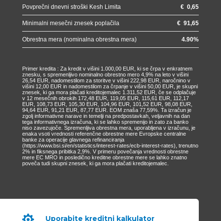
Povprečni dnevni stroški Kesh Limita
€
0,65
Minimalni mesečni znesek poplačila
€
91,65
Obrestna mera (nominalna obrestna mera)
4.90
%
Primer kredita : Za kredit v višini 1.000,00 EUR, ki se črpa v enkratnem
znesku, s spremenljivo nominalno obrestno mero 4,9% na leto v višini
26,54 EUR, nadomestilom za storitve v višini 222,98 EUR, naročnino v
višini 12,00 EUR in nadomestilom za črpanje v višini 50,00 EUR, je skupni
znesek, ki ga mora plačati kreditojemalec 1.311,52 EUR, če se odplačuje
v 12 mesečnih obrokih 172,48 EUR, 119,05 EUR, 115,61 EUR, 112,17
EUR, 108,73 EUR, 105,30 EUR, 104,96 EUR, 101,52 EUR, 98,08 EUR,
94,64 EUR, 91,21 EUR, 87,77 EUR. EOM znaša 77,59%. Ta izračun je
zgolj informativne narave in temelji na predpostavkah, veljavnih na dan
tega informativnega izračuna, ki se lahko spremenijo in zato za banko
niso zavezujoče. Spremenljiva obrestna mera, uporabljena v izračunu, je
enaka vsoti vrednosti referenčne obrestne mere Evropske centralne
banke za operacije glavnega refinanciranja
(https://www.bsi.si/en/statistics/interest-rates/ecb-interest-rates), trenutno
2% in fiksnega pribitka 2,9%. V primeru povečanja vrednosti obrestne
mere EC MRO in posledično kreditne obrestne mere se lahko znatno
poveča tudi skupni znesek, ki ga mora plačati kreditojemalec.

Uporabite kreditni kalkulator