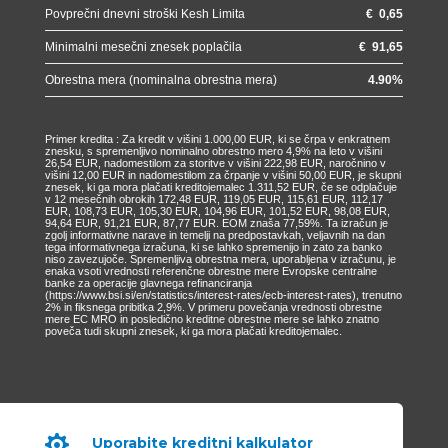
Povprečni dnevni stroški Kesh Limita
€
0,65
Minimalni mesečni znesek poplačila
€
91,65
Obrestna mera (nominalna obrestna mera)
4.90
%
Primer kredita : Za kredit v višini 1.000,00 EUR, ki se črpa v enkratnem
znesku, s spremenljivo nominalno obrestno mero 4,9% na leto v višini
26,54 EUR, nadomestilom za storitve v višini 222,98 EUR, naročnino v
višini 12,00 EUR in nadomestilom za črpanje v višini 50,00 EUR, je skupni
znesek, ki ga mora plačati kreditojemalec 1.311,52 EUR, če se odplačuje
v 12 mesečnih obrokih 172,48 EUR, 119,05 EUR, 115,61 EUR, 112,17
EUR, 108,73 EUR, 105,30 EUR, 104,96 EUR, 101,52 EUR, 98,08 EUR,
94,64 EUR, 91,21 EUR, 87,77 EUR. EOM znaša 77,59%. Ta izračun je
zgolj informativne narave in temelji na predpostavkah, veljavnih na dan
tega informativnega izračuna, ki se lahko spremenijo in zato za banko
niso zavezujoče. Spremenljiva obrestna mera, uporabljena v izračunu, je
enaka vsoti vrednosti referenčne obrestne mere Evropske centralne
banke za operacije glavnega refinanciranja
(https://www.bsi.si/en/statistics/interest-rates/ecb-interest-rates), trenutno
2% in fiksnega pribitka 2,9%. V primeru povečanja vrednosti obrestne
mere EC MRO in posledično kreditne obrestne mere se lahko znatno
poveča tudi skupni znesek, ki ga mora plačati kreditojemalec.

Uporabite kreditni kalkulator