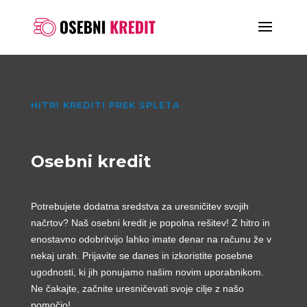
HITRI KREDITI PREK SPLETA
Osebni kredit
Potrebujete dodatna sredstva za uresničitev svojih
načrtov? Naš osebni kredit je popolna rešitev! Z hitro in
enostavno odobritvijo lahko imate denar na računu že v
nekaj urah. Prijavite se danes in izkoristite posebne
ugodnosti, ki jih ponujamo našim novim uporabnikom.
Ne čakajte, začnite uresničevati svoje cilje z našo
pomočjo!