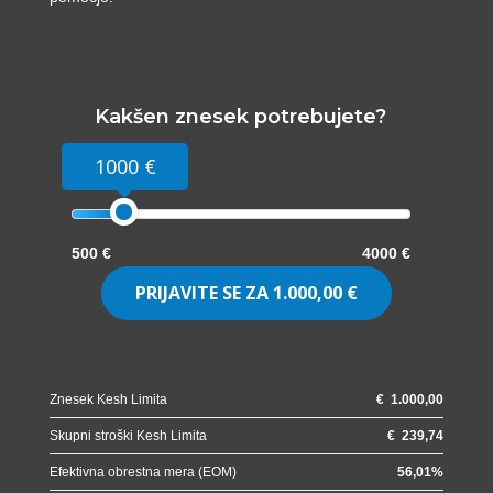
Kakšen znesek potrebujete?
1000 €
500 €
4000 €
PRIJAVITE SE ZA
1.000,00 €
Znesek Kesh Limita
€
1.000,00
Skupni stroški Kesh Limita
€
239,74
Efektivna obrestna mera (EOM)
56,01
%