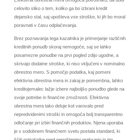
celovito sliko o tem, koliko ga bo izbrani kredit
dejansko stal, saj upošteva vse stroške, ki jih bo moral
poravnati v času odplačevanja.
Brez poznavanja tega kazalnika je primerjanje različnih
kreditnih ponudb skoraj nemogoče, saj se lahko
posamezne ponudbe na prvi pogled zdijo ugodne, a
skrivajo dodatne stroške, ki niso vključeni v nominalno
obrestno mero. S pomočjo podatka, kaj pomeni
efektivna obrestna mera in zakaj je pomembna, lahko
kreditojemalec lažje izbere najboljšo ponudbo glede na
svoje potrebe in finančne zmožnosti. Efektivna
obrestna mera tako deluje kot varovalo pred
nepredvidenimi stroški in omogoča bolj transparentno
odločanje pri izbiri finančnih produktov. Njena uporaba
je v sodobnem finančnem svetu postala standard, ki
ščiti potrošnike pred nepoštenimi praksami in jim