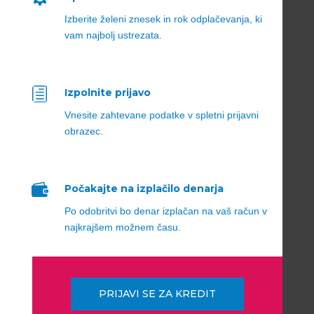
Izberite želeni znesek in rok odplačevanja, ki
vam najbolj ustrezata.
h
Izpolnite prijavo
Vnesite zahtevane podatke v spletni prijavni
obrazec.

Počakajte na izplačilo denarja
Po odobritvi bo denar izplačan na vaš račun v
najkrajšem možnem času.
PRIJAVI SE ZA KREDIT