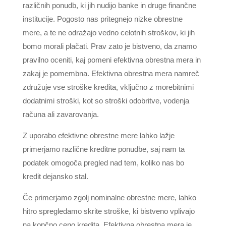
različnih ponudb, ki jih nudijo banke in druge finančne
institucije. Pogosto nas pritegnejo nizke obrestne
mere, a te ne odražajo vedno celotnih stroškov, ki jih
bomo morali plačati. Prav zato je bistveno, da znamo
pravilno oceniti, kaj pomeni efektivna obrestna mera in
zakaj je pomembna. Efektivna obrestna mera namreč
združuje vse stroške kredita, vključno z morebitnimi
dodatnimi stroški, kot so stroški odobritve, vodenja
računa ali zavarovanja.
Z uporabo efektivne obrestne mere lahko lažje
primerjamo različne kreditne ponudbe, saj nam ta
podatek omogoča pregled nad tem, koliko nas bo
kredit dejansko stal.
Če primerjamo zgolj nominalne obrestne mere, lahko
hitro spregledamo skrite stroške, ki bistveno vplivajo
na končno ceno kredita. Efektivna obrestna mera je