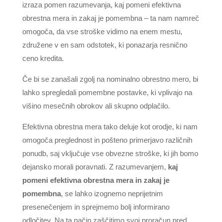
izraza pomen razumevanja, kaj pomeni efektivna
obrestna mera in zakaj je pomembna – ta nam namreč
omogoča, da vse stroške vidimo na enem mestu,
združene v en sam odstotek, ki ponazarja resnično
ceno kredita.
Če bi se zanašali zgolj na nominalno obrestno mero, bi
lahko spregledali pomembne postavke, ki vplivajo na
višino mesečnih obrokov ali skupno odplačilo.
Efektivna obrestna mera tako deluje kot orodje, ki nam
omogoča preglednost in pošteno primerjavo različnih
ponudb, saj vključuje vse obvezne stroške, ki jih bomo
dejansko morali poravnati. Z razumevanjem,
kaj
pomeni efektivna obrestna mera in zakaj je
pomembna
, se lahko izognemo neprijetnim
presenečenjem in sprejmemo bolj informirano
odločitev. Na ta način zaščitimo svoj proračun pred