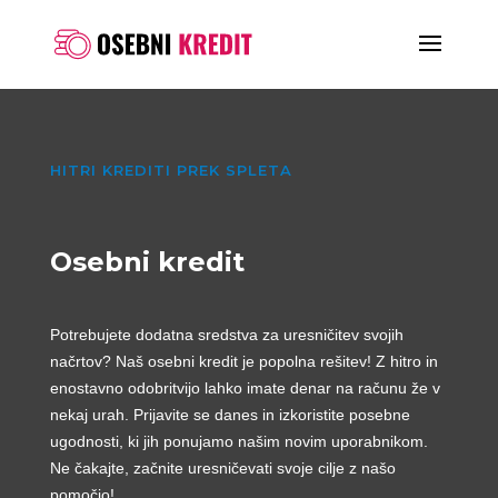
HITRI KREDITI PREK SPLETA
Osebni kredit
Potrebujete dodatna sredstva za uresničitev svojih
načrtov? Naš osebni kredit je popolna rešitev! Z hitro in
enostavno odobritvijo lahko imate denar na računu že v
nekaj urah. Prijavite se danes in izkoristite posebne
ugodnosti, ki jih ponujamo našim novim uporabnikom.
Ne čakajte, začnite uresničevati svoje cilje z našo
pomočjo!