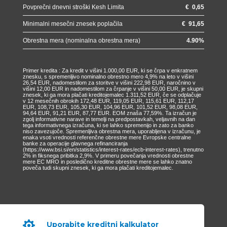
Povprečni dnevni stroški Kesh Limita
€
0,65
Minimalni mesečni znesek poplačila
€
91,65
Obrestna mera (nominalna obrestna mera)
4.90
%
Primer kredita : Za kredit v višini 1.000,00 EUR, ki se črpa v enkratnem
znesku, s spremenljivo nominalno obrestno mero 4,9% na leto v višini
26,54 EUR, nadomestilom za storitve v višini 222,98 EUR, naročnino v
višini 12,00 EUR in nadomestilom za črpanje v višini 50,00 EUR, je skupni
znesek, ki ga mora plačati kreditojemalec 1.311,52 EUR, če se odplačuje
v 12 mesečnih obrokih 172,48 EUR, 119,05 EUR, 115,61 EUR, 112,17
EUR, 108,73 EUR, 105,30 EUR, 104,96 EUR, 101,52 EUR, 98,08 EUR,
94,64 EUR, 91,21 EUR, 87,77 EUR. EOM znaša 77,59%. Ta izračun je
zgolj informativne narave in temelji na predpostavkah, veljavnih na dan
tega informativnega izračuna, ki se lahko spremenijo in zato za banko
niso zavezujoče. Spremenljiva obrestna mera, uporabljena v izračunu, je
enaka vsoti vrednosti referenčne obrestne mere Evropske centralne
banke za operacije glavnega refinanciranja
(https://www.bsi.si/en/statistics/interest-rates/ecb-interest-rates), trenutno
2% in fiksnega pribitka 2,9%. V primeru povečanja vrednosti obrestne
mere EC MRO in posledično kreditne obrestne mere se lahko znatno
poveča tudi skupni znesek, ki ga mora plačati kreditojemalec.

Uporabite kreditni kalkulator