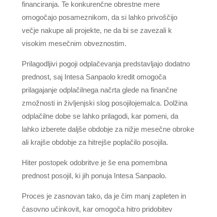
financiranja. Te konkurenčne obrestne mere
omogočajo posameznikom, da si lahko privoščijo
večje nakupe ali projekte, ne da bi se zavezali k
visokim mesečnim obveznostim.
Prilagodljivi pogoji odplačevanja predstavljajo dodatno
prednost, saj Intesa Sanpaolo kredit omogoča
prilagajanje odplačilnega načrta glede na finančne
zmožnosti in življenjski slog posojilojemalca. Dolžina
odplačilne dobe se lahko prilagodi, kar pomeni, da
lahko izberete daljše obdobje za nižje mesečne obroke
ali krajše obdobje za hitrejše poplačilo posojila.
Hiter postopek odobritve je še ena pomembna
prednost posojil, ki jih ponuja Intesa Sanpaolo.
Proces je zasnovan tako, da je čim manj zapleten in
časovno učinkovit, kar omogoča hitro pridobitev