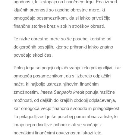
ugodnosti, ki izstopajo na finančnem trgu. Ena izmed
ključnih prednosti so ugodne obrestne mere, ki
omogočajo posameznikom, da si lahko privoščijo
finančne storitve brez visokih stroškov obresti.
Te nizke obrestne mere so še posebej koristne pri
dolgoročnih posojilih, kjer se prihranki lahko znatno
povečajo skozi čas.
Poleg tega so pogoji odplačevanja zelo prilagodljivi, kar
omogoča posameznikom, da si izberejo odplačilni
načrt, ki najbolje ustreza njihovim finančnim
zmožnostim.
Intesa Sanpaolo kredit
ponuja različne
možnosti, od daljših do krajših obdobij odplačevanja,
kar omogoča večjo finančno svobodo in prilagodljivost.
Ta prilagodljivost je še posebej pomembna za tiste, ki
imajo nepredvidljive prihodke ali se soočajo z
neenakimi finančnimi obveznostmi skozi leto.