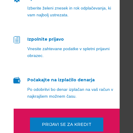
Izberite želeni znesek in rok odplačevanja, ki
vam najbolj ustrezata.
h
Izpolnite prijavo
Vnesite zahtevane podatke v spletni prijavni
obrazec.

Počakajte na izplačilo denarja
Po odobritvi bo denar izplačan na vaš račun v
najkrajšem možnem času.
PRIJAVI SE ZA KREDIT