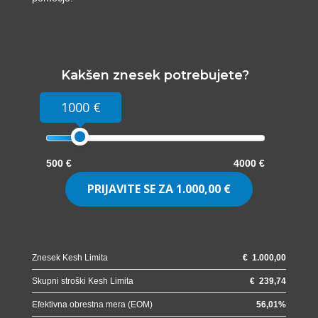
Kakšen znesek potrebujete?
1000 €
500 €
4000 €
PRIJAVITE SE ZA
1.000,00 €
Znesek Kesh Limita
€
1.000,00
Skupni stroški Kesh Limita
€
239,74
Efektivna obrestna mera (EOM)
56,01
%