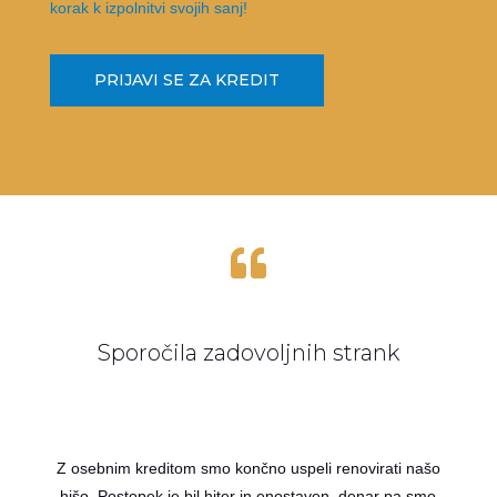
korak k izpolnitvi svojih sanj!
PRIJAVI SE ZA KREDIT

Sporočila zadovoljnih strank
Z osebnim kreditom smo končno uspeli renovirati našo
hišo. Postopek je bil hiter in enostaven, denar pa smo