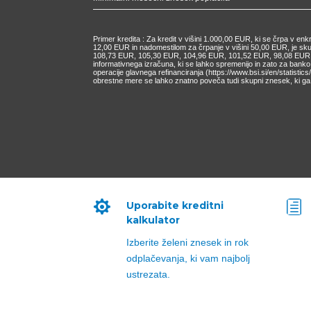
Primer kredita : Za kredit v višini 1.000,00 EUR, ki se črpa v e
12,00 EUR in nadomestilom za črpanje v višini 50,00 EUR, je s
108,73 EUR, 105,30 EUR, 104,96 EUR, 101,52 EUR, 98,08 EUR, 9
informativnega izračuna, ki se lahko spremenijo in zato za bank
operacije glavnega refinanciranja (https://www.bsi.si/en/statisti
obrestne mere se lahko znatno poveča tudi skupni znesek, ki ga 

h
Uporabite kreditni
kalkulator
Izberite želeni znesek in rok
odplačevanja, ki vam najbolj
ustrezata.