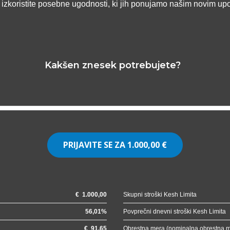
n izkoristite posebne ugodnosti, ki jih ponujamo našim novim up
Kakšen znesek potrebujete?
PRIJAVITE SE ZA
1.000,00 €
€
1.000,00
Skupni stroški Kesh Limita
56,01
%
Povprečni dnevni stroški Kesh Limita
€
91,65
Obrestna mera (nominalna obrestna 