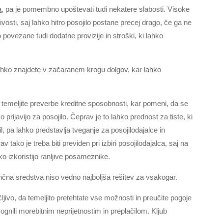
a
, pa je pomembno upoštevati tudi nekatere slabosti. Visoke
osti, saj lahko hitro posojilo postane precej drago, če ga ne
ovezane tudi dodatne provizije in stroški, ki lahko
ahko znajdete v začaranem krogu dolgov, kar lahko
 temeljite preverbe kreditne sposobnosti, kar pomeni, da se
 prijavijo za posojilo. Čeprav je to lahko prednost za tiste, ki
il, pa lahko predstavlja tveganje za posojilodajalce in
 tako je treba biti previden pri izbiri posojilodajalca, saj na
hko izkoristijo ranljive posameznike.
nančna sredstva niso vedno najboljša rešitev za vsakogar.
čljivo, da temeljito pretehtate vse možnosti in preučite pogoje
ognili morebitnim neprijetnostim in preplačilom. Kljub