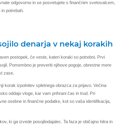
vnate odgovorno in se posvetujete s finančnim svetovalcem,
 in potrebah.
sojilo denarja v nekaj korakih
aven postopek, če veste, kateri koraki so potrebni. Prvi
osojil. Pomembno je preveriti njihove pogoje, obrestne mere
st zase.
nji korak izpolnitev spletnega obrazca za prijavo. Večina
ko oddajo vloge, kar vam prihrani čas in trud. Pri
ne osebne in finančne podatke, kot so vaša identifikacija,
v, ki ga izvede posojilodajalec. Ta faza je običajno hitra in