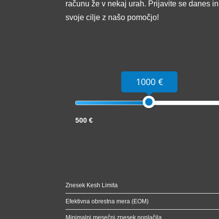
računu že v nekaj urah. Prijavite se danes i
svoje cilje z našo pomočjo!
1000 €
500 €
Znesek Kesh Limita
Efektivna obrestna mera (EOM)
Minimalni mesečni znesek poplačila