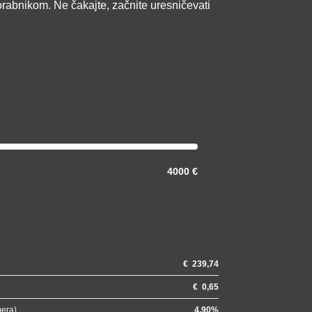
orabnikom. Ne čakajte, začnite uresničevati
4000 €
€
239,74
€
0,65
mera)
4.90
%