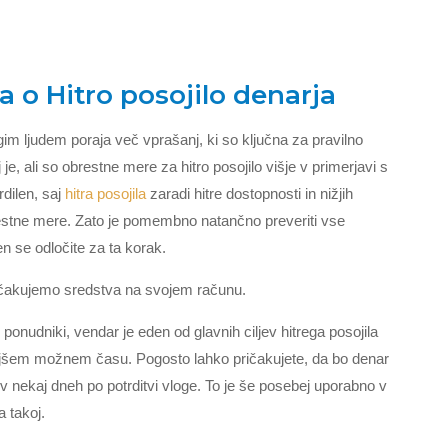
 o Hitro posojilo denarja
m ljudem poraja več vprašanj, ki so ključna za pravilno
je, ali so obrestne mere za hitro posojilo višje v primerjavi s
rdilen, saj
hitra posojila
zaradi hitre dostopnosti in nižjih
restne mere. Zato je pomembno natančno preveriti vse
en se odločite za ta korak.
ričakujemo sredstva na svojem računu.
ponudniki, vendar je eden od glavnih ciljev hitrega posojila
krajšem možnem času. Pogosto lahko pričakujete, da bo denar
v nekaj dneh po potrditvi vloge. To je še posebej uporabno v
a takoj.