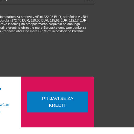
omestilom za storitve v višini 222,98 EUR, naročnino v višini
ih obrokih 172,48 EUR, 119,05 EUR, 115,61 EUR, 112,17 EUR,
e in temelji na predpostavkah, veljavnih na dan tega
nosti referenčne obrestne mere Evropske centralne banke za
čanja vrednosti obrestne mere EC MRO in posledično kreditne
o
PRIJAVI SE ZA
lačan
KREDIT
m