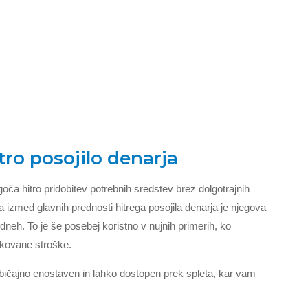
tro posojilo denarja
goča hitro pridobitev potrebnih sredstev brez dolgotrajnih
a izmed glavnih prednosti hitrega posojila denarja je njegova
 dneh. To je še posebej koristno v nujnih primerih, ko
akovane stroške.
 običajno enostaven in lahko dostopen prek spleta, kar vam