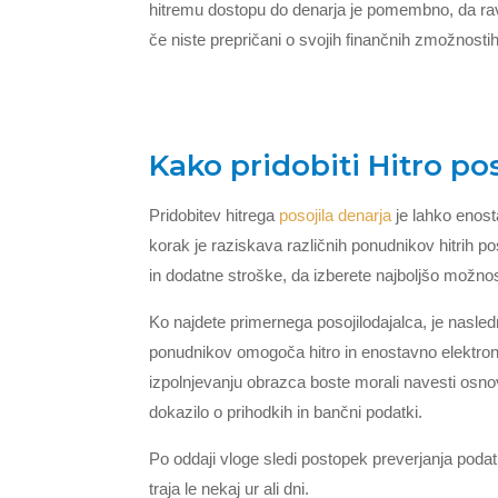
hitremu dostopu do denarja je pomembno, da ra
če niste prepričani o svojih finančnih zmožnostih
Kako pridobiti Hitro po
Pridobitev hitrega
posojila denarja
je lahko enost
korak je raziskava različnih ponudnikov hitrih p
in dodatne stroške, da izberete najboljšo možno
Ko najdete primernega posojilodajalca, je nasled
ponudnikov omogoča hitro in enostavno elektrons
izpolnjevanju obrazca boste morali navesti osnov
dokazilo o prihodkih in bančni podatki.
Po oddaji vloge sledi postopek preverjanja podatko
traja le nekaj ur ali dni.