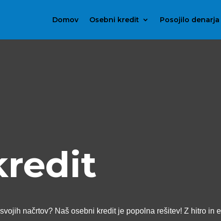
Domov
Osebni kredit
Posojilo denarja
kredit
svojih načrtov? Naš osebni kredit je popolna rešitev! Z hitro in