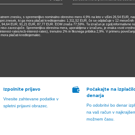
nkratnem znesku, s spremenljivo nominalno obrestno mero 4,9% na leto v višini 26,54 EUR, nad
kupni znesek, ki ga mora plačati kreditojemalec 1.311,52 EUR, če se odplačuje v 12 mesečn
4,64 EUR, 91,21 EUR, 87,77 EUR. EOM znaša 77,59%. Ta izračun je zgolj informativne narav
o niso zavezujoče. Spremenljiva obrestna mera, uporabljena v izračunu, je enaka vsoti vred
cs/interest-rates/ecb-interest-rates), trenutno 2% in fiksnega pribitka 2,9%. V primeru pove
mora plačati kreditojemalec.

Izpolnite prijavo
Počakajte na izplačil
denarja
Vnesite zahtevane podatke v
Po odobritvi bo denar izp
spletni prijavni obrazec.
na vaš račun v najkrajše
možnem času.