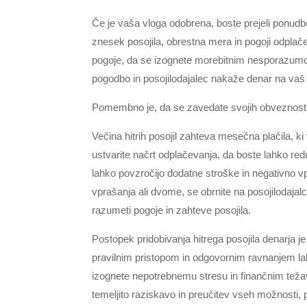
Če je vaša vloga odobrena, boste prejeli ponudb
znesek posojila, obrestna mera in pogoji odpla
pogoje, da se izognete morebitnim nesporazumom 
pogodbo in posojilodajalec nakaže denar na vaš
Pomembno je, da se zavedate svojih obveznosti 
Večina hitrih posojil zahteva mesečna plačila, ki v
ustvarite načrt odplačevanja, da boste lahko red
lahko povzročijo dodatne stroške in negativno v
vprašanja ali dvome, se obrnite na posojilodaja
razumeti pogoje in zahteve posojila.
Postopek pridobivanja hitrega posojila denarja j
pravilnim pristopom in odgovornim ravnanjem lah
izognete nepotrebnemu stresu in finančnim te
temeljito raziskavo in preučitev vseh možnosti, 