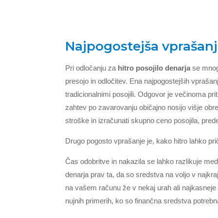
Najpogostejša vprašanja
Pri odločanju za
hitro posojilo denarja
se mnogi
presojo in odločitev. Ena najpogostejših vprašanj 
tradicionalnimi posojili. Odgovor je večinoma prit
zahtev po zavarovanju običajno nosijo višje ob
stroške in izračunati skupno ceno posojila, pred
Drugo pogosto vprašanje je, kako hitro lahko p
Čas odobritve in nakazila se lahko razlikuje med 
denarja prav ta, da so sredstva na voljo v naj
na vašem računu že v nekaj urah ali najkasneje 
nujnih primerih, ko so finančna sredstva potrebn