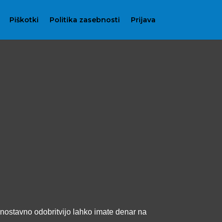
Piškotki
Politika zasebnosti
Prijava
 enostavno odobritvijo lahko imate denar na