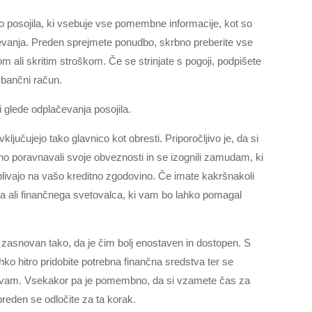
o posojila, ki vsebuje vse pomembne informacije, kot so
čevanja. Preden sprejmete ponudbo, skrbno preberite vse
ali skritim stroškom. Če se strinjate s pogoji, podpišete
 bančni račun.
glede odplačevanja posojila.
ključujejo tako glavnico kot obresti. Priporočljivo je, da si
no poravnavali svoje obveznosti in se izognili zamudam, ki
plivajo na vašo kreditno zgodovino. Če imate kakršnakoli
lca ali finančnega svetovalca, ki vam bo lahko pomagal
e zasnovan tako, da je čim bolj enostaven in dostopen. S
ko hitro pridobite potrebna finančna sredstva ter se
žavam. Vsekakor pa je pomembno, da si vzamete čas za
preden se odločite za ta korak.