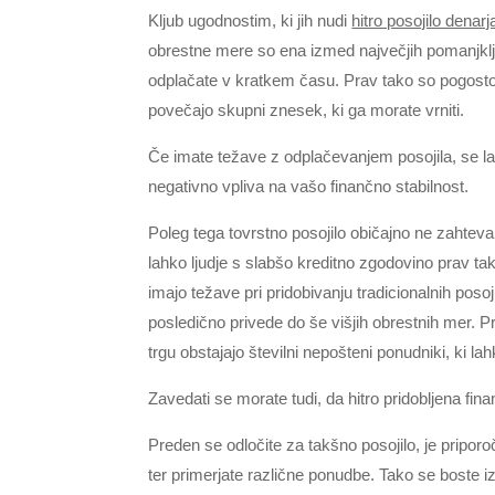
Kljub ugodnostim, ki jih nudi
hitro posojilo denarj
obrestne mere so ena izmed največjih pomanjkljiv
odplačate v kratkem času. Prav tako so pogosto p
povečajo skupni znesek, ki ga morate vrniti.
Če imate težave z odplačevanjem posojila, se l
negativno vpliva na vašo finančno stabilnost.
Poleg tega tovrstno posojilo običajno ne zahteva
lahko ljudje s slabšo kreditno zgodovino prav tako
imajo težave pri pridobivanju tradicionalnih posoj
posledično privede do še višjih obrestnih mer. Prav
trgu obstajajo številni nepošteni ponudniki, ki la
Zavedati se morate tudi, da hitro pridobljena fi
Preden se odločite za takšno posojilo, je priporo
ter primerjate različne ponudbe. Tako se boste iz