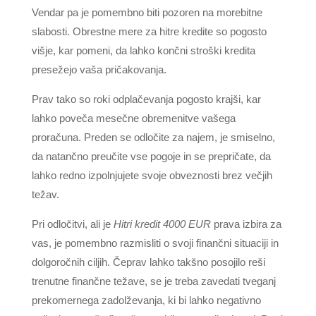
Vendar pa je pomembno biti pozoren na morebitne
slabosti. Obrestne mere za hitre kredite so pogosto
višje, kar pomeni, da lahko končni stroški kredita
presežejo vaša pričakovanja.
Prav tako so roki odplačevanja pogosto krajši, kar
lahko poveča mesečne obremenitve vašega
proračuna. Preden se odločite za najem, je smiselno,
da natančno preučite vse pogoje in se prepričate, da
lahko redno izpolnjujete svoje obveznosti brez večjih
težav.
Pri odločitvi, ali je
Hitri kredit 4000 EUR
prava izbira za
vas, je pomembno razmisliti o svoji finančni situaciji in
dolgoročnih ciljih. Čeprav lahko takšno posojilo reši
trenutne finančne težave, se je treba zavedati tveganj
prekomernega zadolževanja, ki bi lahko negativno