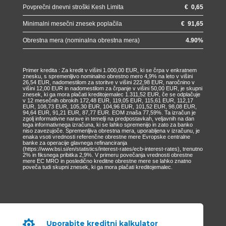
Povprečni dnevni stroški Kesh Limita
€
0,65
Minimalni mesečni znesek poplačila
€
91,65
Obrestna mera (nominalna obrestna mera)
4.90
%
Primer kredita : Za kredit v višini 1.000,00 EUR, ki se črpa v enkratnem
znesku, s spremenljivo nominalno obrestno mero 4,9% na leto v višini
26,54 EUR, nadomestilom za storitve v višini 222,98 EUR, naročnino v
višini 12,00 EUR in nadomestilom za črpanje v višini 50,00 EUR, je skupni
znesek, ki ga mora plačati kreditojemalec 1.311,52 EUR, če se odplačuje
v 12 mesečnih obrokih 172,48 EUR, 119,05 EUR, 115,61 EUR, 112,17
EUR, 108,73 EUR, 105,30 EUR, 104,96 EUR, 101,52 EUR, 98,08 EUR,
94,64 EUR, 91,21 EUR, 87,77 EUR. EOM znaša 77,59%. Ta izračun je
zgolj informativne narave in temelji na predpostavkah, veljavnih na dan
tega informativnega izračuna, ki se lahko spremenijo in zato za banko
niso zavezujoče. Spremenljiva obrestna mera, uporabljena v izračunu, je
enaka vsoti vrednosti referenčne obrestne mere Evropske centralne
banke za operacije glavnega refinanciranja
(https://www.bsi.si/en/statistics/interest-rates/ecb-interest-rates), trenutno
2% in fiksnega pribitka 2,9%. V primeru povečanja vrednosti obrestne
mere EC MRO in posledično kreditne obrestne mere se lahko znatno
poveča tudi skupni znesek, ki ga mora plačati kreditojemalec.

Uporabite kreditni kalkulator