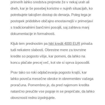
primerih lahko sredstva prejmete že v nekaj urah ali
dneh, kar je še posebej koristno v nujnih situacijah, ko
potrebujete takojšen dostop do denarja. Poleg tega je
postopek pridobitve običajno enostavnejši v primerjavi
s tradicionalnimi bančnimi posojili, saj zahteva manj
dokumentacije in formalnosti.
Kljub tem prednostim pa
hitri kredit 4000 EUR
prinaša
tudi nekatere slabosti. Obrestne mere za tovrstne
kredite so pogosto višje, kar pomeni, da lahko na
koncu plačate precej več, kot ste si sprva izposodili.
Prav tako so roki odplačevanja pogosto krajši, kar
lahko poveča mesečne obroke in obremenitev vašega
proračuna. Pomembno je, da pred najemom kredita
natančno preučite vse pogoje in se prepričate, da lahko
obveznosti redno izpolnjujete.