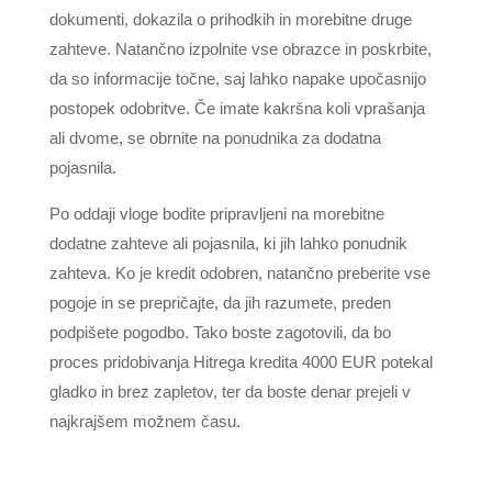
dokumenti, dokazila o prihodkih in morebitne druge
zahteve. Natančno izpolnite vse obrazce in poskrbite,
da so informacije točne, saj lahko napake upočasnijo
postopek odobritve. Če imate kakršna koli vprašanja
ali dvome, se obrnite na ponudnika za dodatna
pojasnila.
Po oddaji vloge bodite pripravljeni na morebitne
dodatne zahteve ali pojasnila, ki jih lahko ponudnik
zahteva. Ko je kredit odobren, natančno preberite vse
pogoje in se prepričajte, da jih razumete, preden
podpišete pogodbo. Tako boste zagotovili, da bo
proces pridobivanja Hitrega kredita 4000 EUR potekal
gladko in brez zapletov, ter da boste denar prejeli v
najkrajšem možnem času.