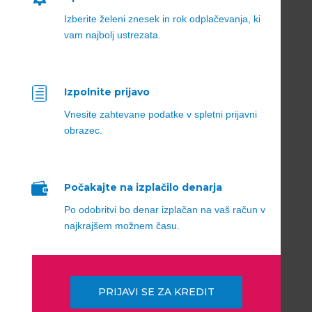
Izberite želeni znesek in rok odplačevanja, ki
vam najbolj ustrezata.
h
Izpolnite prijavo
Vnesite zahtevane podatke v spletni prijavni
obrazec.

Počakajte na izplačilo denarja
Po odobritvi bo denar izplačan na vaš račun v
najkrajšem možnem času.
PRIJAVI SE ZA KREDIT