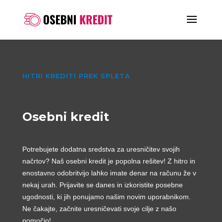
HITRI KREDITI PREK SPLETA
Osebni kredit
Potrebujete dodatna sredstva za uresničitev svojih
načrtov? Naš osebni kredit je popolna rešitev! Z hitro in
enostavno odobritvijo lahko imate denar na računu že v
nekaj urah. Prijavite se danes in izkoristite posebne
ugodnosti, ki jih ponujamo našim novim uporabnikom.
Ne čakajte, začnite uresničevati svoje cilje z našo
pomočjo!