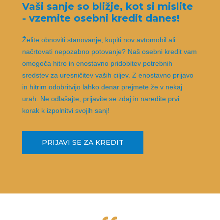
Vaši sanje so bližje, kot si mislite
- vzemite osebni kredit danes!
Želite obnoviti stanovanje, kupiti nov avtomobil ali
načrtovati nepozabno potovanje? Naš osebni kredit vam
omogoča hitro in enostavno pridobitev potrebnih
sredstev za uresničitev vaših ciljev. Z enostavno prijavo
in hitrim odobritvijo lahko denar prejmete že v nekaj
urah. Ne odlašajte, prijavite se zdaj in naredite prvi
korak k izpolnitvi svojih sanj!
PRIJAVI SE ZA KREDIT