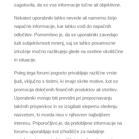
zagotovila, da so vse informacije točne ali objektivne.
Nekateri uporabniki lahko nevede ali namerno širijo
napačne informacije, kar lahko vodi do napačnih
odločitev. Pomembno je, da se uporabniki zavedajo
tudi subjektivnosti mnenj, saj se lahko posamezne
izkušnje močno razlikujejo glede na osebne okoliščine
in situacije.
Poleg tega forumi pogosto privabljajo različne vrste
ljudi, vključno s tistimi, ki imajo skrite motive, kot so
promocija določenih finančnih produktov ali storitev.
Uporabniki morajo biti previdni pri prepoznavanju
takšnih prispevkov in se izogibati slepemu sledenju
nasvetom, ki morda niso v njihovem najboljšem
interesu. Priporočljivo je, da pridobljene informacije na
forumu uporabljajo kot izhodišče za nadaljnje