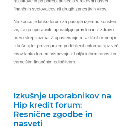
raziskave in po potrebi poiščejo strokovni nasvet
finančnih svetovalcev ali drugih zanesljivih virov.
Na koncu je lahko forum za posojila izjemno koristen
vir, če ga uporabniki uporabljajo pravilno in z zdravo
mero skepticizma. Z upoštevanjem različnih mnenj in
izkušenj ter preverjanjem pridobljenih informacij iz več
virov lahko forumi prispevajo k boljši informiranosti in
varnejšim finančnim odločitvam.
Izkušnje uporabnikov na
Hip kredit forum:
Resnične zgodbe in
nasveti