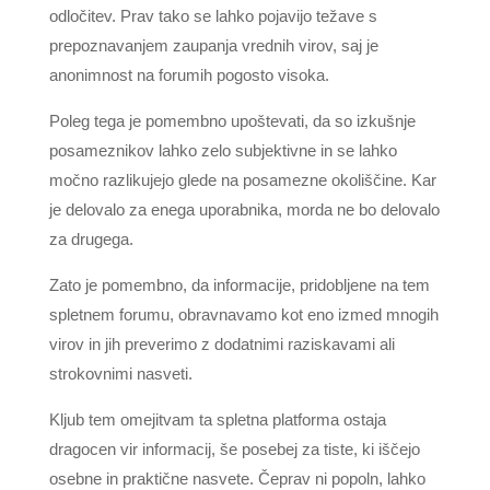
odločitev. Prav tako se lahko pojavijo težave s
prepoznavanjem zaupanja vrednih virov, saj je
anonimnost na forumih pogosto visoka.
Poleg tega je pomembno upoštevati, da so izkušnje
posameznikov lahko zelo subjektivne in se lahko
močno razlikujejo glede na posamezne okoliščine. Kar
je delovalo za enega uporabnika, morda ne bo delovalo
za drugega.
Zato je pomembno, da informacije, pridobljene na tem
spletnem forumu, obravnavamo kot eno izmed mnogih
virov in jih preverimo z dodatnimi raziskavami ali
strokovnimi nasveti.
Kljub tem omejitvam ta spletna platforma ostaja
dragocen vir informacij, še posebej za tiste, ki iščejo
osebne in praktične nasvete. Čeprav ni popoln, lahko