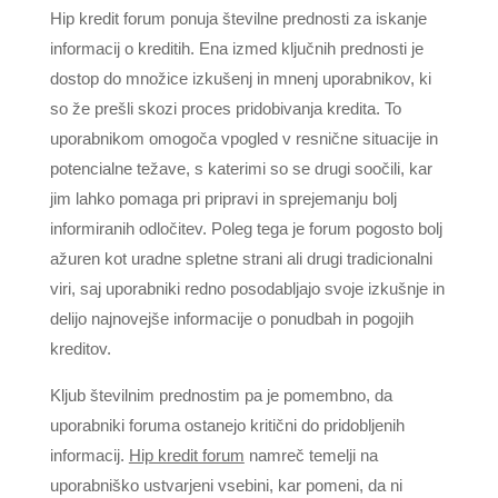
Hip kredit forum ponuja številne prednosti za iskanje
informacij o kreditih. Ena izmed ključnih prednosti je
dostop do množice izkušenj in mnenj uporabnikov, ki
so že prešli skozi proces pridobivanja kredita. To
uporabnikom omogoča vpogled v resnične situacije in
potencialne težave, s katerimi so se drugi soočili, kar
jim lahko pomaga pri pripravi in sprejemanju bolj
informiranih odločitev. Poleg tega je forum pogosto bolj
ažuren kot uradne spletne strani ali drugi tradicionalni
viri, saj uporabniki redno posodabljajo svoje izkušnje in
delijo najnovejše informacije o ponudbah in pogojih
kreditov.
Kljub številnim prednostim pa je pomembno, da
uporabniki foruma ostanejo kritični do pridobljenih
informacij.
Hip kredit forum
namreč temelji na
uporabniško ustvarjeni vsebini, kar pomeni, da ni