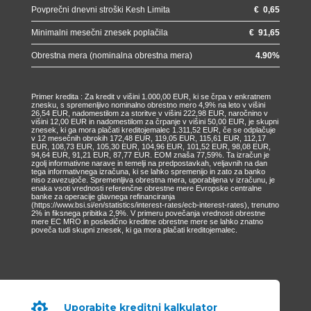
Povprečni dnevni stroški Kesh Limita
€
0,65
Minimalni mesečni znesek poplačila
€
91,65
Obrestna mera (nominalna obrestna mera)
4.90
%
Primer kredita : Za kredit v višini 1.000,00 EUR, ki se črpa v enkratnem
znesku, s spremenljivo nominalno obrestno mero 4,9% na leto v višini
26,54 EUR, nadomestilom za storitve v višini 222,98 EUR, naročnino v
višini 12,00 EUR in nadomestilom za črpanje v višini 50,00 EUR, je skupni
znesek, ki ga mora plačati kreditojemalec 1.311,52 EUR, če se odplačuje
v 12 mesečnih obrokih 172,48 EUR, 119,05 EUR, 115,61 EUR, 112,17
EUR, 108,73 EUR, 105,30 EUR, 104,96 EUR, 101,52 EUR, 98,08 EUR,
94,64 EUR, 91,21 EUR, 87,77 EUR. EOM znaša 77,59%. Ta izračun je
zgolj informativne narave in temelji na predpostavkah, veljavnih na dan
tega informativnega izračuna, ki se lahko spremenijo in zato za banko
niso zavezujoče. Spremenljiva obrestna mera, uporabljena v izračunu, je
enaka vsoti vrednosti referenčne obrestne mere Evropske centralne
banke za operacije glavnega refinanciranja
(https://www.bsi.si/en/statistics/interest-rates/ecb-interest-rates), trenutno
2% in fiksnega pribitka 2,9%. V primeru povečanja vrednosti obrestne
mere EC MRO in posledično kreditne obrestne mere se lahko znatno
poveča tudi skupni znesek, ki ga mora plačati kreditojemalec.

Uporabite kreditni kalkulator