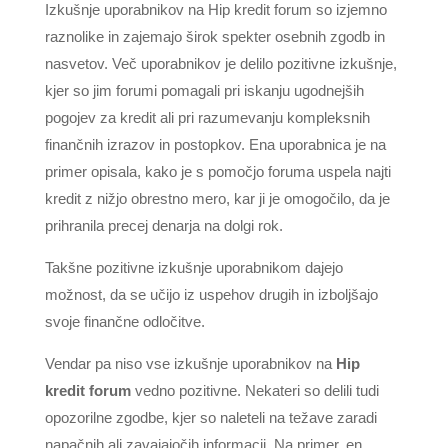
Izkušnje uporabnikov na Hip kredit forum so izjemno
raznolike in zajemajo širok spekter osebnih zgodb in
nasvetov. Več uporabnikov je delilo pozitivne izkušnje,
kjer so jim forumi pomagali pri iskanju ugodnejših
pogojev za kredit ali pri razumevanju kompleksnih
finančnih izrazov in postopkov. Ena uporabnica je na
primer opisala, kako je s pomočjo foruma uspela najti
kredit z nižjo obrestno mero, kar ji je omogočilo, da je
prihranila precej denarja na dolgi rok.
Takšne pozitivne izkušnje uporabnikom dajejo
možnost, da se učijo iz uspehov drugih in izboljšajo
svoje finančne odločitve.
Vendar pa niso vse izkušnje uporabnikov na
Hip
kredit forum
vedno pozitivne. Nekateri so delili tudi
opozorilne zgodbe, kjer so naleteli na težave zaradi
napačnih ali zavajajočih informacij. Na primer, en