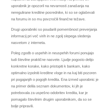
uporabnik je opozoril na nevarnosti zanašanja na
neregulirane kreditne posrednike, ki so se oglaševali
na forumu in so mu povzročili finančne težave.
Drugi uporabniki so poudarili pomembnost preverjanja
informacij pri več virih in ne zgolj slepega sledenja
nasvetom z interneta.
Poleg zgodb o uspehih in neuspehih forumi ponujajo
tudi številne praktične nasvete. Ljudje pogosto delijo
konkretne korake, kako pristopiti k bankam, kako
optimalno izpolniti kreditne vloge in na kaj biti pozoren
pri pogajanjih o pogojih kredita. Ena izmed uporabnic je
na primer delila seznam dokumentov, ki jih je
potrebovala za uspešno odobritev kredita, kar je
pomagalo številnim drugim uporabnikom, da so se
bolje pripravili.