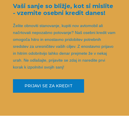
Vaši sanje so bližje, kot si mislite
- vzemite osebni kredit danes!
Želite obnoviti stanovanje, kupiti nov avtomobil ali
načrtovati nepozabno potovanje? Naš osebni kredit vam
omogoča hitro in enostavno pridobitev potrebnih
sredstev za uresničitev vaših ciljev. Z enostavno prijavo
in hitrim odobritvijo lahko denar prejmete že v nekaj
urah. Ne odlašajte, prijavite se zdaj in naredite prvi
korak k izpolnitvi svojih sanj!
PRIJAVI SE ZA KREDIT