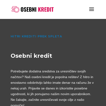
HITRI KREDITI PREK SPLETA
Osebni kredit
Potrebujete dodatna sredstva za uresničitev svojih
načrtov? Naš osebni kredit je popolna rešitev! Z hitro in
enostavno odobritvijo lahko imate denar na računu že v
nekaj urah. Prijavite se danes in izkoristite posebne
ugodnosti, ki jih ponujamo našim novim uporabnikom.
Ne čakajte, začnite uresničevati svoje cilje z našo
pomočjo!