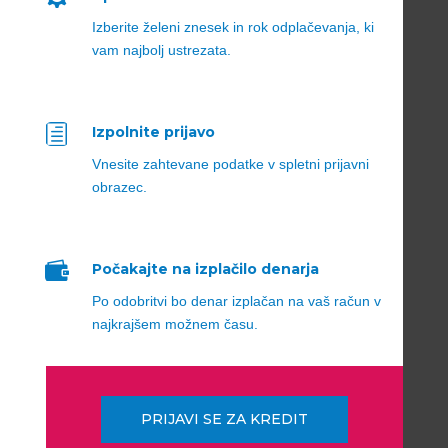
Izberite želeni znesek in rok odplačevanja, ki
vam najbolj ustrezata.
h
Izpolnite prijavo
Vnesite zahtevane podatke v spletni prijavni
obrazec.

Počakajte na izplačilo denarja
Po odobritvi bo denar izplačan na vaš račun v
najkrajšem možnem času.
PRIJAVI SE ZA KREDIT