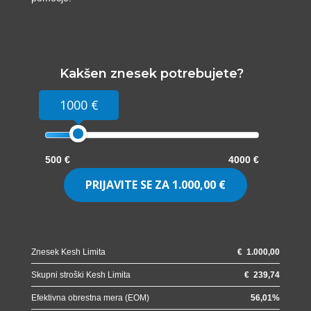
Kakšen znesek potrebujete?
1000 €
500 €
4000 €
PRIJAVITE SE ZA
1.000,00 €
Znesek Kesh Limita
€
1.000,00
Skupni stroški Kesh Limita
€
239,74
Efektivna obrestna mera (EOM)
56,01
%