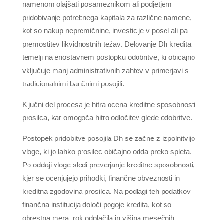
namenom olajšati posameznikom ali podjetjem
pridobivanje potrebnega kapitala za različne namene,
kot so nakup nepremičnine, investicije v posel ali pa
premostitev likvidnostnih težav. Delovanje Dh kredita
temelji na enostavnem postopku odobritve, ki običajno
vključuje manj administrativnih zahtev v primerjavi s
tradicionalnimi bančnimi posojili.
Ključni del procesa je hitra ocena kreditne sposobnosti
prosilca, kar omogoča hitro odločitev glede odobritve.
Postopek pridobitve posojila Dh se začne z izpolnitvijo
vloge, ki jo lahko prosilec običajno odda preko spleta.
Po oddaji vloge sledi preverjanje kreditne sposobnosti,
kjer se ocenjujejo prihodki, finančne obveznosti in
kreditna zgodovina prosilca. Na podlagi teh podatkov
finančna institucija določi pogoje kredita, kot so
obrestna mera, rok odplačila in višina mesečnih