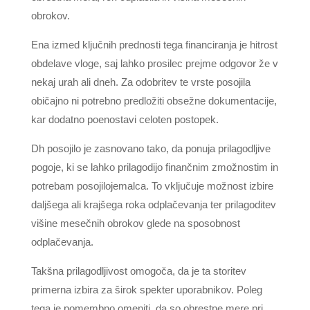
obrokov.
Ena izmed ključnih prednosti tega financiranja je hitrost
obdelave vloge, saj lahko prosilec prejme odgovor že v
nekaj urah ali dneh. Za odobritev te vrste posojila
običajno ni potrebno predložiti obsežne dokumentacije,
kar dodatno poenostavi celoten postopek.
Dh posojilo je zasnovano tako, da ponuja prilagodljive
pogoje, ki se lahko prilagodijo finančnim zmožnostim in
potrebam posojilojemalca. To vključuje možnost izbire
daljšega ali krajšega roka odplačevanja ter prilagoditev
višine mesečnih obrokov glede na sposobnost
odplačevanja.
Takšna prilagodljivost omogoča, da je ta storitev
primerna izbira za širok spekter uporabnikov. Poleg
tega je pomembno omeniti, da so obrestne mere pri