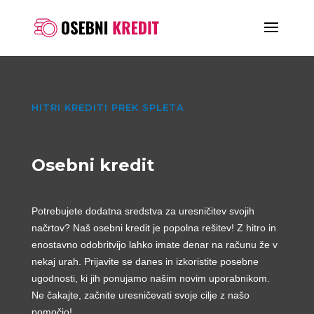
HITRI KREDITI PREK SPLETA
Osebni kredit
Potrebujete dodatna sredstva za uresničitev svojih
načrtov? Naš osebni kredit je popolna rešitev! Z hitro in
enostavno odobritvijo lahko imate denar na računu že v
nekaj urah. Prijavite se danes in izkoristite posebne
ugodnosti, ki jih ponujamo našim novim uporabnikom.
Ne čakajte, začnite uresničevati svoje cilje z našo
pomočjo!