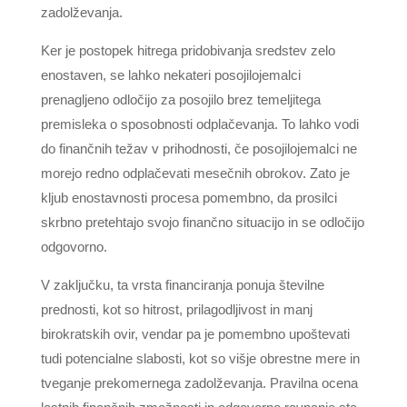
zadolževanja.
Ker je postopek hitrega pridobivanja sredstev zelo
enostaven, se lahko nekateri posojilojemalci
prenagljeno odločijo za posojilo brez temeljitega
premisleka o sposobnosti odplačevanja. To lahko vodi
do finančnih težav v prihodnosti, če posojilojemalci ne
morejo redno odplačevati mesečnih obrokov. Zato je
kljub enostavnosti procesa pomembno, da prosilci
skrbno pretehtajo svojo finančno situacijo in se odločijo
odgovorno.
V zaključku, ta vrsta financiranja ponuja številne
prednosti, kot so hitrost, prilagodljivost in manj
birokratskih ovir, vendar pa je pomembno upoštevati
tudi potencialne slabosti, kot so višje obrestne mere in
tveganje prekomernega zadolževanja. Pravilna ocena