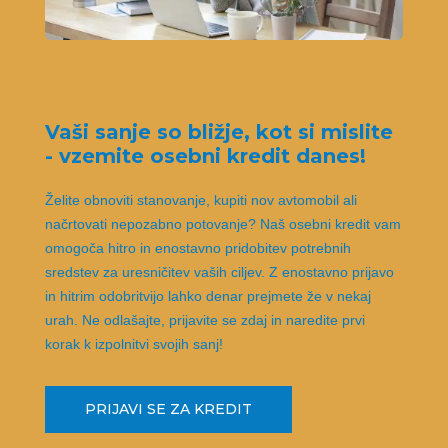
Vaši sanje so bližje, kot si mislite
- vzemite osebni kredit danes!
Želite obnoviti stanovanje, kupiti nov avtomobil ali
načrtovati nepozabno potovanje? Naš osebni kredit vam
omogoča hitro in enostavno pridobitev potrebnih
sredstev za uresničitev vaših ciljev. Z enostavno prijavo
in hitrim odobritvijo lahko denar prejmete že v nekaj
urah. Ne odlašajte, prijavite se zdaj in naredite prvi
korak k izpolnitvi svojih sanj!
PRIJAVI SE ZA KREDIT