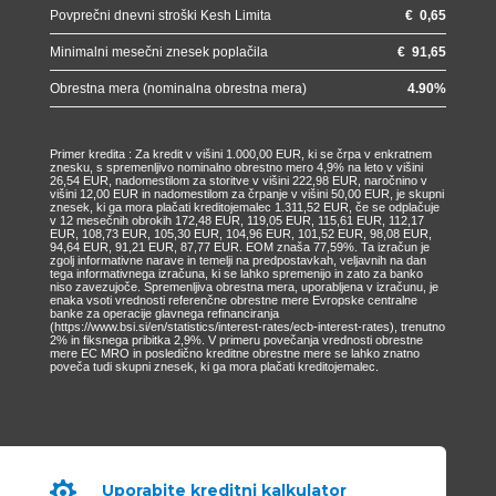
Povprečni dnevni stroški Kesh Limita
€
0,65
Minimalni mesečni znesek poplačila
€
91,65
Obrestna mera (nominalna obrestna mera)
4.90
%
Primer kredita : Za kredit v višini 1.000,00 EUR, ki se črpa v enkratnem
znesku, s spremenljivo nominalno obrestno mero 4,9% na leto v višini
26,54 EUR, nadomestilom za storitve v višini 222,98 EUR, naročnino v
višini 12,00 EUR in nadomestilom za črpanje v višini 50,00 EUR, je skupni
znesek, ki ga mora plačati kreditojemalec 1.311,52 EUR, če se odplačuje
v 12 mesečnih obrokih 172,48 EUR, 119,05 EUR, 115,61 EUR, 112,17
EUR, 108,73 EUR, 105,30 EUR, 104,96 EUR, 101,52 EUR, 98,08 EUR,
94,64 EUR, 91,21 EUR, 87,77 EUR. EOM znaša 77,59%. Ta izračun je
zgolj informativne narave in temelji na predpostavkah, veljavnih na dan
tega informativnega izračuna, ki se lahko spremenijo in zato za banko
niso zavezujoče. Spremenljiva obrestna mera, uporabljena v izračunu, je
enaka vsoti vrednosti referenčne obrestne mere Evropske centralne
banke za operacije glavnega refinanciranja
(https://www.bsi.si/en/statistics/interest-rates/ecb-interest-rates), trenutno
2% in fiksnega pribitka 2,9%. V primeru povečanja vrednosti obrestne
mere EC MRO in posledično kreditne obrestne mere se lahko znatno
poveča tudi skupni znesek, ki ga mora plačati kreditojemalec.

Uporabite kreditni kalkulator