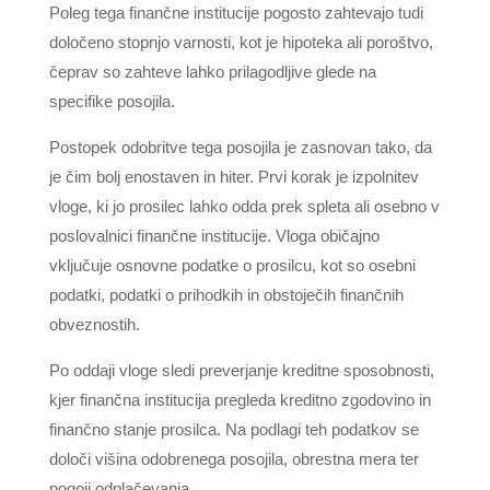
Poleg tega finančne institucije pogosto zahtevajo tudi
določeno stopnjo varnosti, kot je hipoteka ali poroštvo,
čeprav so zahteve lahko prilagodljive glede na
specifike posojila.
Postopek odobritve tega posojila je zasnovan tako, da
je čim bolj enostaven in hiter. Prvi korak je izpolnitev
vloge, ki jo prosilec lahko odda prek spleta ali osebno v
poslovalnici finančne institucije. Vloga običajno
vključuje osnovne podatke o prosilcu, kot so osebni
podatki, podatki o prihodkih in obstoječih finančnih
obveznostih.
Po oddaji vloge sledi preverjanje kreditne sposobnosti,
kjer finančna institucija pregleda kreditno zgodovino in
finančno stanje prosilca. Na podlagi teh podatkov se
določi višina odobrenega posojila, obrestna mera ter
pogoji odplačevanja.