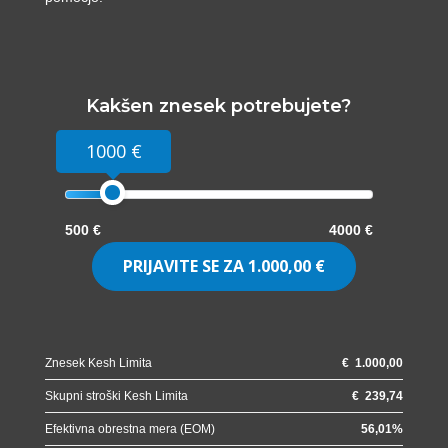
Kakšen znesek potrebujete?
1000 €
500 €
4000 €
PRIJAVITE SE ZA
1.000,00 €
Znesek Kesh Limita
€
1.000,00
Skupni stroški Kesh Limita
€
239,74
Efektivna obrestna mera (EOM)
56,01
%