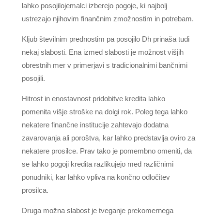
lahko posojilojemalci izberejo pogoje, ki najbolj
ustrezajo njihovim finančnim zmožnostim in potrebam.
Kljub številnim prednostim pa posojilo Dh prinaša tudi
nekaj slabosti. Ena izmed slabosti je možnost višjih
obrestnih mer v primerjavi s tradicionalnimi bančnimi
posojili.
Hitrost in enostavnost pridobitve kredita lahko
pomenita višje stroške na dolgi rok. Poleg tega lahko
nekatere finančne institucije zahtevajo dodatna
zavarovanja ali poroštva, kar lahko predstavlja oviro za
nekatere prosilce. Prav tako je pomembno omeniti, da
se lahko pogoji kredita razlikujejo med različnimi
ponudniki, kar lahko vpliva na končno odločitev
prosilca.
Druga možna slabost je tveganje prekomernega