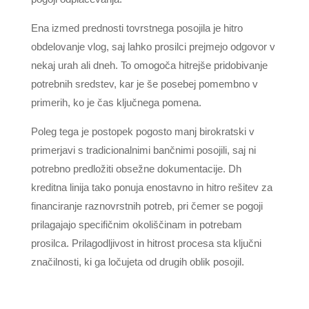
Ena izmed prednosti tovrstnega posojila je hitro
obdelovanje vlog, saj lahko prosilci prejmejo odgovor v
nekaj urah ali dneh. To omogoča hitrejše pridobivanje
potrebnih sredstev, kar je še posebej pomembno v
primerih, ko je čas ključnega pomena.
Poleg tega je postopek pogosto manj birokratski v
primerjavi s tradicionalnimi bančnimi posojili, saj ni
potrebno predložiti obsežne dokumentacije. Dh
kreditna linija tako ponuja enostavno in hitro rešitev za
financiranje raznovrstnih potreb, pri čemer se pogoji
prilagajajo specifičnim okoliščinam in potrebam
prosilca. Prilagodljivost in hitrost procesa sta ključni
značilnosti, ki ga ločujeta od drugih oblik posojil.