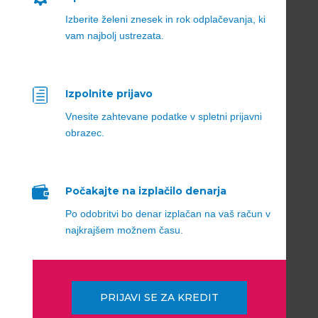
Izberite želeni znesek in rok odplačevanja, ki
vam najbolj ustrezata.
h
Izpolnite prijavo
Vnesite zahtevane podatke v spletni prijavni
obrazec.

Počakajte na izplačilo denarja
Po odobritvi bo denar izplačan na vaš račun v
najkrajšem možnem času.
PRIJAVI SE ZA KREDIT